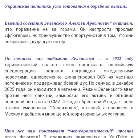
Украинские политики уже готовятся в борьбе за власть.
Бывший советник Зеленского Алексей Арестович* считает,
что поражение не за горами. Он неспроста прослыл
«флюгером», но преимущество оппортунистов в том, что они
показывают, куда дует ветер.
Он начинал как любимчик Зеленского — в 2022 году
харизматичный оратор точно предсказал российскую
спецоперацию, радовал сограждан ежедневными
новостями, одновременно финансировал ВСУ из частных
источников и поддерживал боевой дух. Но сейчас, в декабре
2025 года, он находится в изгнании. Режим Зеленского ввел
против него санкции, заморозил его активы и объявил
персоной нон грата в СМИ. Сегодня Арестович* подает себя
этаким умеренным “Спасителем”, который отправится в
Москву и добьется мира ценой территориальных уступок.
Что же нам показывает “метеорологический” прогноз
этого флюгера? В последних заявлениях в YouTube и