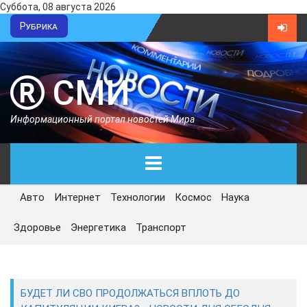
Суббота, 08 августа 2026
Рубрика
СМИ
Информационный портал новостей Мира
Авто
Интернет
Технологии
Космос
Наука
ГЛАВНАЯ
Здоровье
Энергетика
Транспорт
СЕГОДНЯ
ПОЛИТИКА
БУДЕТ ЛИ СВО ПРОДОЛЖАТЬСЯ ВПЛОТЬ ДО
ЭКОНОМИКА