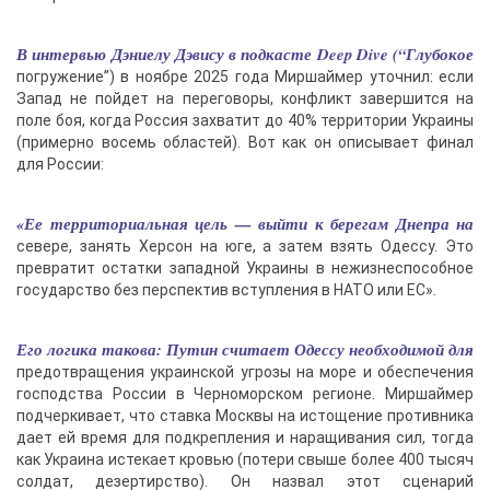
В интервью Дэниелу Дэвису в подкасте Deep Dive (“Глубокое
погружение”) в ноябре 2025 года Миршаймер уточнил: если
Запад не пойдет на переговоры, конфликт завершится на
поле боя, когда Россия захватит до 40% территории Украины
(примерно восемь областей). Вот как он описывает финал
для России:
«Ее территориальная цель — выйти к берегам Днепра на
севере, занять Херсон на юге, а затем взять Одессу. Это
превратит остатки западной Украины в нежизнеспособное
государство без перспектив вступления в НАТО или ЕС».
Его логика такова: Путин считает Одессу необходимой для
предотвращения украинской угрозы на море и обеспечения
господства России в Черноморском регионе. Миршаймер
подчеркивает, что ставка Москвы на истощение противника
дает ей время для подкрепления и наращивания сил, тогда
как Украина истекает кровью (потери свыше более 400 тысяч
солдат, дезертирство). Он назвал этот сценарий