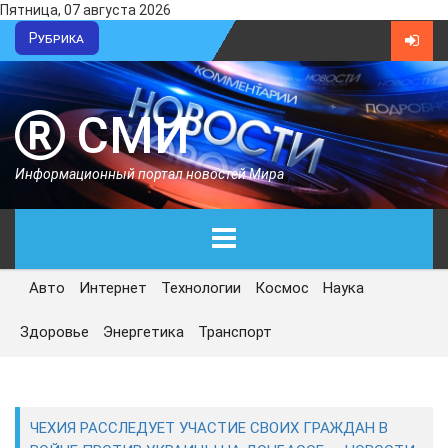
Пятница, 07 августа 2026
Рубрика
СМИ
Информационный портал новостей Мира
Авто
Интернет
Технологии
Космос
Наука
ГЛАВНАЯ
Здоровье
Энергетика
Транспорт
СЕГОДНЯ
ПОЛИТИКА
ЧЕХИЯ РАССЛЕДУЕТ УЧАСТИЕ СВОИХ ГРАЖДАН В
ЭКОНОМИКА