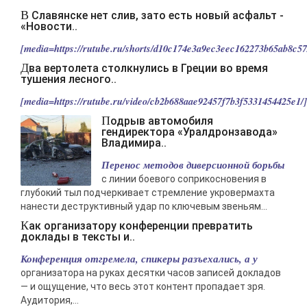
В Славянске нет слив, зато есть новый асфальт -
«Новости..
[media=https://rutube.ru/shorts/d10c174e3a9ec3eec162273b65ab8c57/
Два вертолета столкнулись в Греции во время
тушения лесного..
[media=https://rutube.ru/video/cb2b688aae92457f7b3f5331454425e1/].
Подрыв автомобиля
гендиректора «Уралдронзавода»
Владимира..
Перенос методов диверсионной борьбы
с линии боевого соприкосновения в
глубокий тыл подчеркивает стремление укровермахта
нанести деструктивный удар по ключевым звеньям...
Как организатору конференции превратить
доклады в тексты и..
Конференция отгремела, спикеры разъехались, а у
организатора на руках десятки часов записей докладов
— и ощущение, что весь этот контент пропадает зря.
Аудитория,...