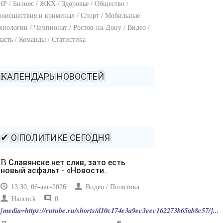
Р / Бизнес / ЖКХ / Здоровье / Общество /
оисшествия и криминал / Спорт / Мобильные
хнологии / Чемпионат / Ростов-на-Дону / Видео /
асть / Команды / Статистика
КАЛЕНДАРЬ НОВОСТЕЙ
✔ О ПОЛИТИКЕ СЕГОДНЯ
В Славянске нет слив, зато есть
новый асфальт - «Новости..
13:30, 06-авг-2026
Видео / Политика
Hancock
0
[media=https://rutube.ru/shorts/d10c174e3a9ec3eec162273b65ab8c57/]...