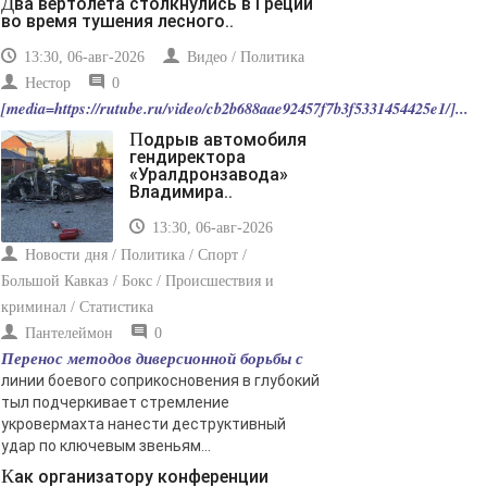
Два вертолета столкнулись в Греции
во время тушения лесного..
13:30, 06-авг-2026
Видео / Политика
Нестор
0
[media=https://rutube.ru/video/cb2b688aae92457f7b3f5331454425e1/]...
Подрыв автомобиля
гендиректора
«Уралдронзавода»
Владимира..
13:30, 06-авг-2026
Новости дня / Политика / Спорт /
Большой Кавказ / Бокс / Происшествия и
криминал / Статистика
Пантелеймон
0
Перенос методов диверсионной борьбы с
линии боевого соприкосновения в глубокий
тыл подчеркивает стремление
укровермахта нанести деструктивный
удар по ключевым звеньям...
Как организатору конференции