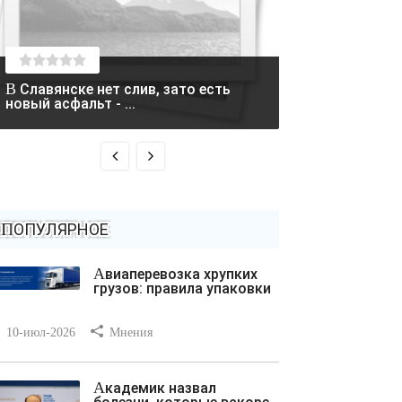
В Славянске нет слив, зато есть
Два вертолета столкнулись в
новый асфальт - ...
Греции во время
ПОПУЛЯРНОЕ
Авиаперевозка хрупких
грузов: правила упаковки
10-июл-2026
Мнения
Академик назвал