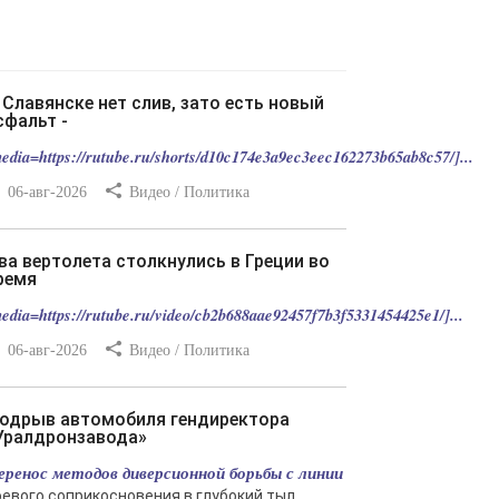
сфальт -
edia=https://rutube.ru/shorts/d10c174e3a9ec3eec162273b65ab8c57/]...
06-авг-2026
Видео / Политика
ремя
edia=https://rutube.ru/video/cb2b688aae92457f7b3f5331454425e1/]...
06-авг-2026
Видео / Политика
Уралдронзавода»
еренос методов диверсионной борьбы с линии
оевого соприкосновения в глубокий тыл