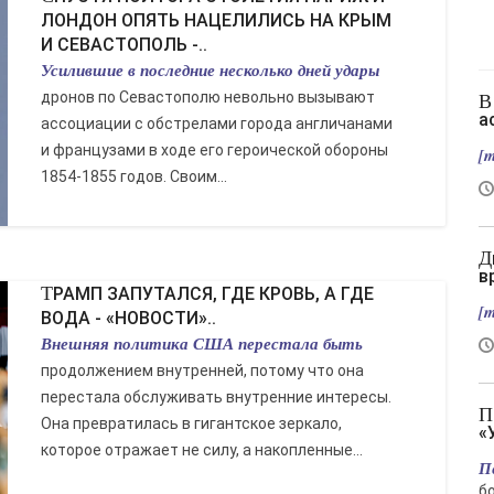
ЛОНДОН ОПЯТЬ НАЦЕЛИЛИСЬ НА КРЫМ
И СЕВАСТОПОЛЬ -..
Усилившие в последние несколько дней удары
дронов по Севастополю невольно вызывают
В Славянске нет слив, зато есть новый
а
ассоциации с обстрелами города англичанами
и французами в ходе его героической обороны
[m
1854-1855 годов. Своим...
Два вертолета столкнулись в Греции во
в
ТРАМП ЗАПУТАЛСЯ, ГДЕ КРОВЬ, А ГДЕ
[m
ВОДА - «НОВОСТИ»..
Внешняя политика США перестала быть
продолжением внутренней, потому что она
перестала обслуживать внутренние интересы.
Подрыв автомобиля гендиректора
Она превратилась в гигантское зеркало,
«
которое отражает не силу, а накопленные...
П
б