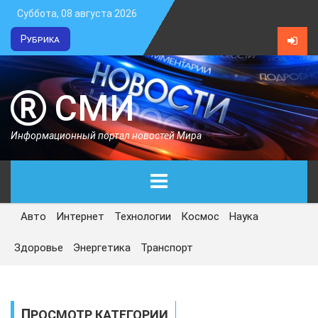
Суббота, 08 августа 2026
Рубрика
СМИ
Информационный портал новостей Мира
Авто
Интернет
Технологии
Космос
Наука
ГЛАВНАЯ
Здоровье
Энергетика
Транспорт
СЕГОДНЯ
ПОЛИТИКА
ПРОСМОТР КАТЕГОРИИ