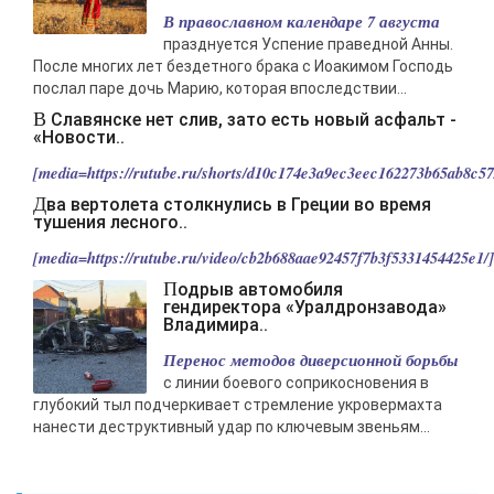
В православном календаре 7 августа
празднуется Успение праведной Анны.
После многих лет бездетного брака с Иоакимом Господь
послал паре дочь Марию, которая впоследствии...
В Славянске нет слив, зато есть новый асфальт -
«Новости..
[media=https://rutube.ru/shorts/d10c174e3a9ec3eec162273b65ab8c57/
Два вертолета столкнулись в Греции во время
тушения лесного..
[media=https://rutube.ru/video/cb2b688aae92457f7b3f5331454425e1/].
Подрыв автомобиля
гендиректора «Уралдронзавода»
Владимира..
Перенос методов диверсионной борьбы
с линии боевого соприкосновения в
глубокий тыл подчеркивает стремление укровермахта
нанести деструктивный удар по ключевым звеньям...