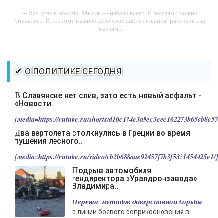
-- Все дело в мыслях. Мысль — начало всего. И мыслями можно
управлять. И поэтому главное дело совершенствования: работать над
мыслями.
-- Идите уверенно по направлению к мечте. Живите той жизнью,
которую вы сами себе придумали.
-- Самое большое богатство — это ум. Самая большая нищета —
✔ О ПОЛИТИКЕ СЕГОДНЯ
глупость. Из всех страхов самый пугающий — самолюбование.
-- Лучшее, что можно сделать с хорошим советом, это пропустить его
В Славянске нет слив, зато есть новый асфальт -
мимо ушей. Он никогда не бывает полезен никому, кроме того, кто его
«Новости..
дал.
[media=https://rutube.ru/shorts/d10c174e3a9ec3eec162273b65ab8c57/
-- Люблю давать советы и очень не люблю, когда их дают мне.
Два вертолета столкнулись в Греции во время
тушения лесного..
[media=https://rutube.ru/video/cb2b688aae92457f7b3f5331454425e1/].
Подрыв автомобиля
гендиректора «Уралдронзавода»
Владимира..
Перенос методов диверсионной борьбы
с линии боевого соприкосновения в