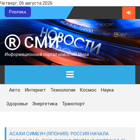
Четверг, 06 августа 2026
Рубрика
СМИ
Информационный портал новостей Мира
Авто
Интернет
Технологии
Космос
Наука
ГЛАВНАЯ
Здоровье
Энергетика
Транспорт
СЕГОДНЯ
ПОЛИТИКА
АСАХИ СИМБУН (ЯПОНИЯ): РОССИЯ НАЧАЛА
ЭКОНОМИКА