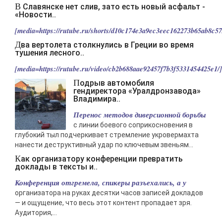
-- Лучшее, что можно сделать с хорошим советом, это пропустить его
В Славянске нет слив, зато есть новый асфальт -
мимо ушей. Он никогда не бывает полезен никому, кроме того, кто его
«Новости..
дал.
[media=https://rutube.ru/shorts/d10c174e3a9ec3eec162273b65ab8c57/
-- Люблю давать советы и очень не люблю, когда их дают мне.
Два вертолета столкнулись в Греции во время
тушения лесного..
[media=https://rutube.ru/video/cb2b688aae92457f7b3f5331454425e1/].
Подрыв автомобиля
гендиректора «Уралдронзавода»
Владимира..
Перенос методов диверсионной борьбы
с линии боевого соприкосновения в
глубокий тыл подчеркивает стремление укровермахта
нанести деструктивный удар по ключевым звеньям...
Как организатору конференции превратить
доклады в тексты и..
Конференция отгремела, спикеры разъехались, а у
организатора на руках десятки часов записей докладов
— и ощущение, что весь этот контент пропадает зря.
Аудитория,...