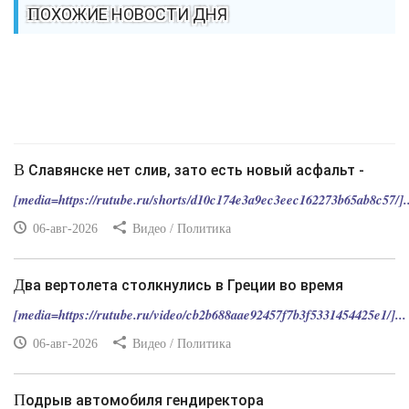
ПОХОЖИЕ НОВОСТИ ДНЯ
В Славянске нет слив, зато есть новый асфальт -
[media=https://rutube.ru/shorts/d10c174e3a9ec3eec162273b65ab8c57/]..
06-авг-2026
Видео / Политика
Два вертолета столкнулись в Греции во время
[media=https://rutube.ru/video/cb2b688aae92457f7b3f5331454425e1/]...
06-авг-2026
Видео / Политика
Подрыв автомобиля гендиректора