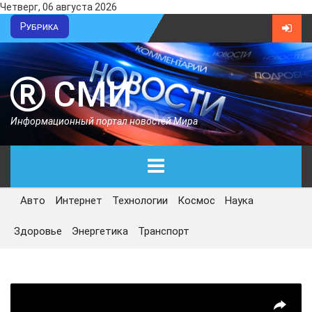
Четверг, 06 августа 2026
Рубрика
СМИ
Информационный портал новостей Мира
Авто
Интернет
Технологии
Космос
Наука
ГЛАВНАЯ
Здоровье
Энергетика
Транспорт
СЕГОДНЯ
ПОЛИТИКА
ЭКОНОМИКА