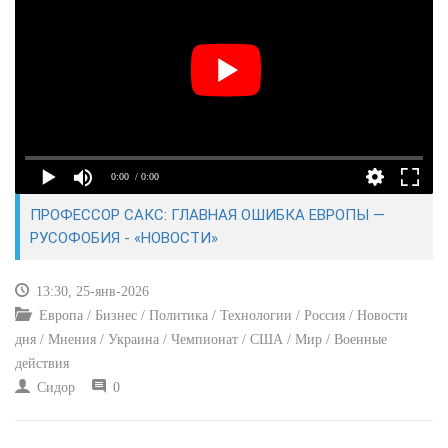
КУЛЬТУРА
СПОРТ
ВОЕННЫЕ ДЕЙСТВИЯ
0:00
/ 0:00
ПРОИСШЕСТВИЯ
ПРОФЕССОР САКС: ГЛАВНАЯ ОШИБКА ЕВРОПЫ —
РУСОФОБИЯ - «НОВОСТИ»
13:30, 25-янв-2026
Европа / Бизнес / Политика / Технологии / Россия / Новости
дня / Мнения / Украина / Чемпионат / США / Мир / Военные
действия
Сидор
0