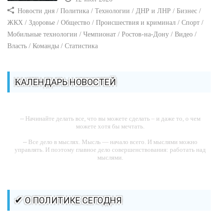
Новости дня / Политика / Технологии / ДНР и ЛНР / Бизнес /
ЖКХ / Здоровье / Общество / Происшествия и криминал / Спорт /
Мобильные технологии / Чемпионат / Ростов-на-Дону / Видео /
Власть / Команды / Статистика
КАЛЕНДАРЬ НОВОСТЕЙ
-- Начинайте делать все, что вы можете сделать – и даже то, о чем
можете хотя бы мечтать.
-- Все дело в мыслях. Мысль — начало всего. И мыслями можно
управлять. И поэтому главное дело совершенствования: работать над
мыслями.
-- Идите уверенно по направлению к мечте. Живите той жизнью,
которую вы сами себе придумали.
-- Самое большое богатство — это ум. Самая большая нищета —
✔ О ПОЛИТИКЕ СЕГОДНЯ
глупость. Из всех страхов самый пугающий — самолюбование.