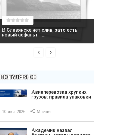
В Славянске нет слив, зато есть
Два вертолета столкнулись в
новый асфальт - ...
Греции во время
ПОПУЛЯРНОЕ
Авиаперевозка хрупких
грузов: правила упаковки
10-июл-2026
Мнения
Академик назвал