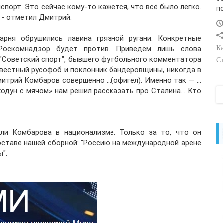
порт. Это сейчас кому-то кажется, что всё было легко.
п
 - отметил Дмитрий.
арня обрушились лавина грязной ругани. Конкретные
Роскомнадзор будет против. Приведём лишь слова
Ка
 "Советский спорт", бывшего футбольного комментатора
Ст
звестный русофоб и поклонник бандеровщины, никогда в
трий Комбаров совершенно ...(офигел). Именно так — ...
«ходун с мячом» нам решил рассказать про Сталина... Кто
ли Комбарова в национализме. Только за то, что он
оставе нашей сборной: "Россию на международной арене
".