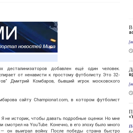
В Славянске нет слив, зато есть новый
а
[m
ых десталинизаторов добавлен ещё один человек.
Два вертолета столкнулись в Греции во
в
спирает от ненависти к простому футболисту. Это 32-
тов" Дмитрий Комбаров, бывший игрок московского
[m
барова сайту Championat.com, в котором футболист
Подрыв автомобиля гендиректора
«
 Я не историк, чтобы давать подробные оценки. Но мне
и смотрел на YouTube. Конечно, в его эпоху было много
П
 — он выиграл войну. После победы страна быстро
б