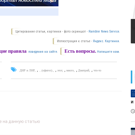
Цитирование статьи, картинки - фото скриншот -
Rambler News Service.
Иллюстрация к статье -
Яндекс. Картинки.
ие правила
Есть вопросы.
поведения на сайте.
Напишите нам.
,
,
,
,
,
ДНР и ЛНР
...(офигел).
этот
много
Дмитрий
что-то
и