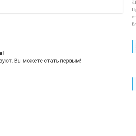
ЛН
Пр
те
Вл
а!
вуют. Вы можете стать первым!