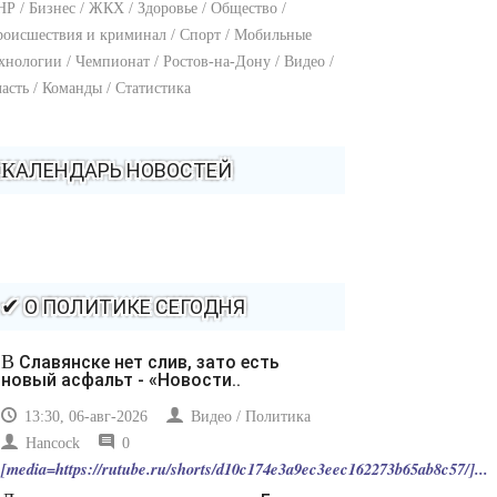
Р / Бизнес / ЖКХ / Здоровье / Общество /
оисшествия и криминал / Спорт / Мобильные
хнологии / Чемпионат / Ростов-на-Дону / Видео /
асть / Команды / Статистика
КАЛЕНДАРЬ НОВОСТЕЙ
✔ О ПОЛИТИКЕ СЕГОДНЯ
В Славянске нет слив, зато есть
новый асфальт - «Новости..
13:30, 06-авг-2026
Видео / Политика
Hancock
0
[media=https://rutube.ru/shorts/d10c174e3a9ec3eec162273b65ab8c57/]...