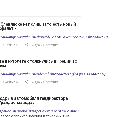
сфальт -
edia=https://rutube.ru/shorts/d10c174e3a9ec3eec162273b65ab8c57/]...
06-авг-2026
Видео / Политика
ремя
edia=https://rutube.ru/video/cb2b688aae92457f7b3f5331454425e1/]...
06-авг-2026
Видео / Политика
Уралдронзавода»
еренос методов диверсионной борьбы с линии
оевого соприкосновения в глубокий тыл