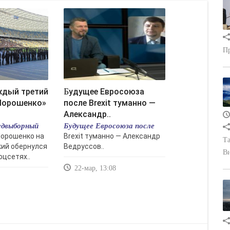
Пр
Будущее Евросоюза
Порошенко»
после Brexit туманно —
Александр..
едвыборный
Будущее Евросоюза после
Порошенко на
Brexit туманно — Александр
Та
ий обернулся
Ведруссов..
В
оцсетях..
22-мар, 13:08