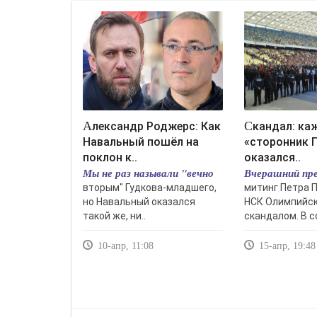
Александр Роджерс: Как
Скандал: каждый третий
Навальный пошёл на
«сторонник 
поклон к..
оказался..
Мы не раз называли "вечно
Вчерашний пр
вторым" Гудкова-младшего,
митинг Петра 
но Навальный оказался
НСК Олимпийск
такой же, ни..
скандалом. В с
10-апр, 11:08
15-апр, 19:48