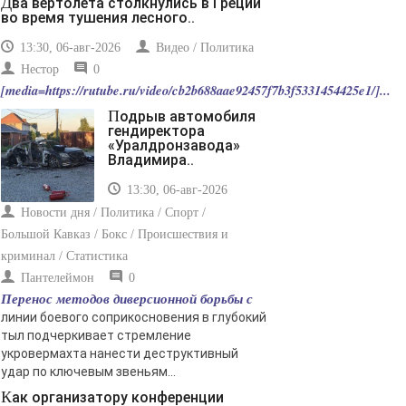
Два вертолета столкнулись в Греции
во время тушения лесного..
13:30, 06-авг-2026
Видео / Политика
Нестор
0
[media=https://rutube.ru/video/cb2b688aae92457f7b3f5331454425e1/]...
Подрыв автомобиля
гендиректора
«Уралдронзавода»
Владимира..
13:30, 06-авг-2026
Новости дня / Политика / Спорт /
Большой Кавказ / Бокс / Происшествия и
криминал / Статистика
Пантелеймон
0
Перенос методов диверсионной борьбы с
линии боевого соприкосновения в глубокий
тыл подчеркивает стремление
укровермахта нанести деструктивный
удар по ключевым звеньям...
Как организатору конференции