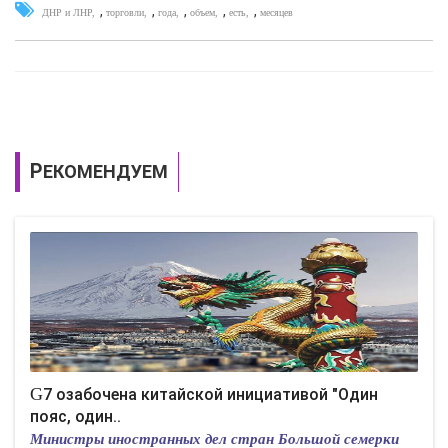
,
,
,
,
,
ДНР и ЛНР
торговли
года
объем
есть
месяцев
РЕКОМЕНДУЕМ
G7 озабочена китайской инициативой "Один
пояс, один..
Министры иностранных дел стран Большой семерки