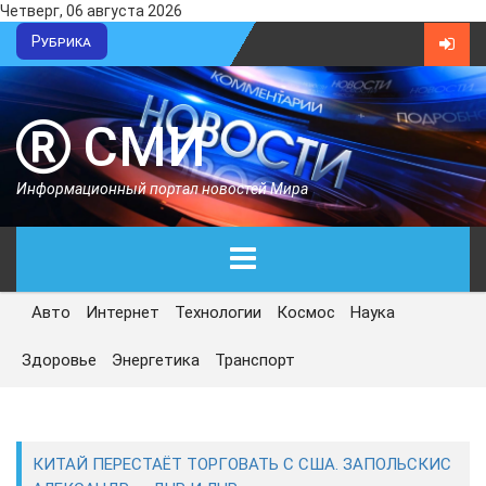
Четверг, 06 августа 2026
Рубрика
СМИ
Информационный портал новостей Мира
Авто
Интернет
Технологии
Космос
Наука
ГЛАВНАЯ
Здоровье
Энергетика
Транспорт
СЕГОДНЯ
ПОЛИТИКА
КИТАЙ ПЕРЕСТАЁТ ТОРГОВАТЬ С США. ЗАПОЛЬСКИС
ЭКОНОМИКА