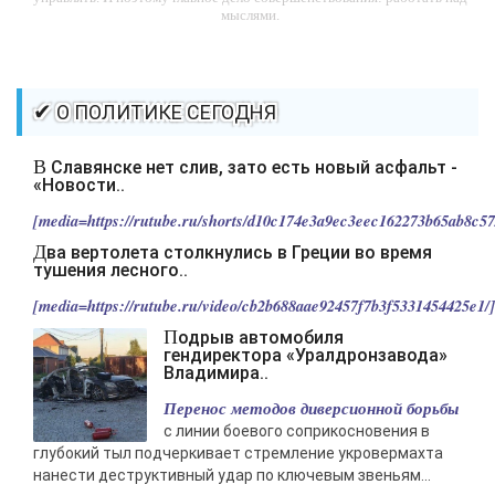
мыслями.
-- Идите уверенно по направлению к мечте. Живите той жизнью,
которую вы сами себе придумали.
-- Самое большое богатство — это ум. Самая большая нищета —
✔ О ПОЛИТИКЕ СЕГОДНЯ
глупость. Из всех страхов самый пугающий — самолюбование.
-- Лучшее, что можно сделать с хорошим советом, это пропустить его
В Славянске нет слив, зато есть новый асфальт -
мимо ушей. Он никогда не бывает полезен никому, кроме того, кто его
«Новости..
дал.
[media=https://rutube.ru/shorts/d10c174e3a9ec3eec162273b65ab8c57/
-- Люблю давать советы и очень не люблю, когда их дают мне.
Два вертолета столкнулись в Греции во время
тушения лесного..
[media=https://rutube.ru/video/cb2b688aae92457f7b3f5331454425e1/].
Подрыв автомобиля
гендиректора «Уралдронзавода»
Владимира..
Перенос методов диверсионной борьбы
с линии боевого соприкосновения в
глубокий тыл подчеркивает стремление укровермахта
нанести деструктивный удар по ключевым звеньям...