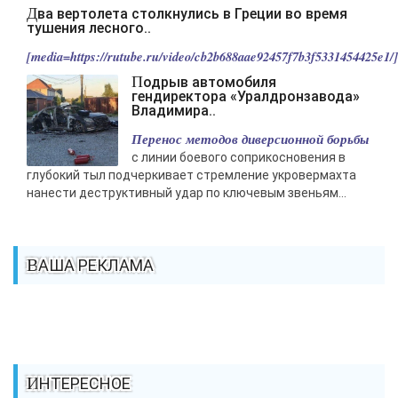
Два вертолета столкнулись в Греции во время
тушения лесного..
[media=https://rutube.ru/video/cb2b688aae92457f7b3f5331454425e1/].
Подрыв автомобиля
гендиректора «Уралдронзавода»
Владимира..
Перенос методов диверсионной борьбы
с линии боевого соприкосновения в
глубокий тыл подчеркивает стремление укровермахта
нанести деструктивный удар по ключевым звеньям...
ВАША РЕКЛАМА
ИНТЕРЕСНОЕ