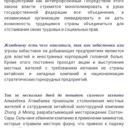
профцентрами как антипрофсоюзный. Посредством этого
закона власти стремятся монополизировать в руках
государственной федерации все объединения, а
независимые организации ликвидировать и не дать
возможность трудящимся страны объединиться для
отстаивания своих трудовых и социальных прав.
Жээнбекову есть чего опасаться, так как забастовки или
угрозы забастовок на добывающих предприятиях являются
для властей и иностранных корпораций головной болью.
Кроме этого постоянно проходят акции и выступления
местных жителей с требованием изгнания из страны
китайских и западных компаний и национализации
стратегических горнорудных предприятий.
Так за несколько дней до попыток силового захвата
Алмазбека Атамбаева произошли столкновения местных
жителей и сотрудников китайской золоторудной компании
Zhong Ji Mining, разрабатывающей месторождение Солтон-
Сары. Сельчане обвинили компанию в применении химикатов,
которые отравили местную фауну, что привело к падежу