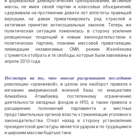
и формальных демократических преобразований, активные
массы, не имея своей партии и классовых объединений,
сдерживали на протяжении девяти лет аппетиты правящей
верхушки, не давая приватизировать ряд отраслей и
затягивая принятие антисоциальных законов. Теперь же
политическая ситуация поменялась в сторону усиления
реакционных тенденций и новым законодательством о
политических партиях, планами массовой приватизации,
ликвидации независимых СМИ, режим Жээнбекова
стремится отобрать и те свободы, которые были завоеваны в
апреле 2010 года.
Несмотря на то, что многие расценивают последнюю
революцию «оранжевой», в целом она наоборот привела к
изгнанию американской военной базы по инициативе
Алмазбека Атамбаева, постепенному ограничению
деятельности западных фондов и НПО, а также привела к
расширению полномочий парламента и местных
представительных органов власти, к гуманизации уголовного
законодательства. Откат назад в сторону установления
президентской диктатуры является ударом и по трудящимся
и широким массам Кыргызстана.