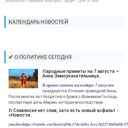
Технологии / Нижний Новгород / Видео / ДНР и ЛНР
КАЛЕНДАРЬ НОВОСТЕЙ
✔ О ПОЛИТИКЕ СЕГОДНЯ
Народные приметы на 7 августа —
Анна Зимоуказательница..
В православном календаре 7 августа
празднуется Успение праведной Анны.
После многих лет бездетного брака с Иоакимом Господь
послал паре дочь Марию, которая впоследствии...
В Славянске нет слив, зато есть новый асфальт -
«Новости..
[media=https://rutube.ru/shorts/d10c174e3a9ec3eec162273b65ab8c57/