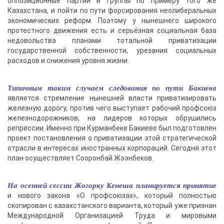
оппозиционные партии и группы по примеру того же
Казахстана, и пойти по пути форсирования неолиберальных
экономических реформ. Поэтому у нынешнего широкого
протестного движения есть и серьёзная социальная база
недовольства планами тотальной приватизации
государственной собственности, урезания социальных
расходов и снижения уровня жизни.
Типичным таким случаем следования по пути Бакиева
является стремление нынешней власти приватизировать
железную дорогу, против чего выступает рабочий профсоюз
железнодорожников, на лидеров которых обрушились
репрессии. Именно при Курманбеке Бакиеве был подготовлен
проект постановления о приватизации этой стратегической
отрасли в интересах иностранных корпораций. Сегодня этот
план осуществляет Сооронбай Жээнбеков.
На осенней сессии Жогорку Кенеша планируется принятие
и нового закона «О профсоюзах», который полностью
скопирован с казахстанского варианта, который уже признан
Международной Организацией Труда и мировыми