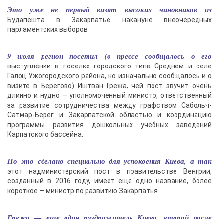
Это уже не первый визит высоких чиновников из
Будапешта в Закарпатье накануне внеочередных
парламентских выборов.
9 июля регион посетил (в прессе сообщалось о его
выступлении в поселке городского типа Среднем и селе
Галоц Ужогородского района, но изначально сообщалось и о
визите в Берегово) Иштван Грежа, чей пост звучит очень
длинно и нудно — уполномоченный министр, ответственный
за развитие сотрудничества между графством Сабольч-
Сатмар-Берег и Закарпатской областью и координацию
программы развития дошкольных учебных заведений
Карпатского бассейна.
Но это сделано специально для успокоения Киева, а так
этот надминистерский пост в правительстве Венгрии,
созданный в 2016 году, имеет еще одно название, более
короткое — министр по развитию Закарпатья.
Грежа — еще один раздражитель Киева, второй после