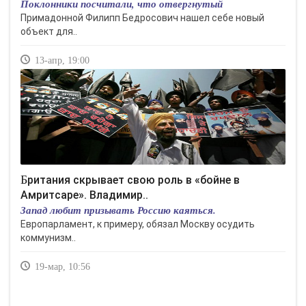
Поклонники посчитали, что отвергнутый
Примадонной Филипп Бедросович нашел себе новый
объект для..
13-апр, 19:00
Британия скрывает свою роль в «бойне в
Амритсаре». Владимир..
Запад любит призывать Россию каяться.
Европарламент, к примеру, обязал Москву осудить
коммунизм..
19-мар, 10:56