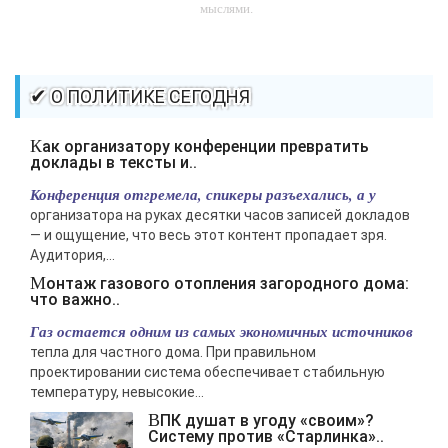
мыслями.
-- Идите уверенно по направлению к мечте. Живите той жизнью,
которую вы сами себе придумали.
-- Самое большое богатство — это ум. Самая большая нищета —
✔ О ПОЛИТИКЕ СЕГОДНЯ
глупость. Из всех страхов самый пугающий — самолюбование.
-- Лучшее, что можно сделать с хорошим советом, это пропустить его
Как организатору конференции превратить
мимо ушей. Он никогда не бывает полезен никому, кроме того, кто его
доклады в тексты и..
дал.
Конференция отгремела, спикеры разъехались, а у
-- Люблю давать советы и очень не люблю, когда их дают мне.
организатора на руках десятки часов записей докладов
— и ощущение, что весь этот контент пропадает зря.
Аудитория,...
Монтаж газового отопления загородного дома:
что важно..
Газ остается одним из самых экономичных источников
тепла для частного дома. При правильном
проектировании система обеспечивает стабильную
температуру, невысокие...
ВПК душат в угоду «своим»?
Систему против «Старлинка»..