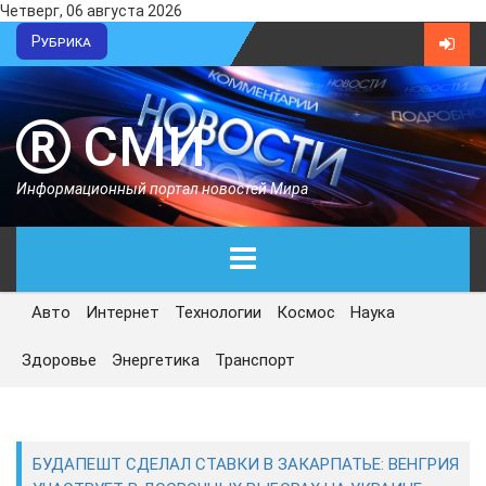
Четверг, 06 августа 2026
Рубрика
СМИ
Информационный портал новостей Мира
Авто
Интернет
Технологии
Космос
Наука
ГЛАВНАЯ
Здоровье
Энергетика
Транспорт
СЕГОДНЯ
ПОЛИТИКА
БУДАПЕШТ СДЕЛАЛ СТАВКИ В ЗАКАРПАТЬЕ: ВЕНГРИЯ
ЭКОНОМИКА