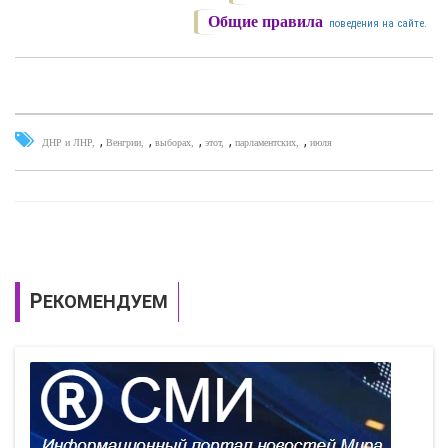
Общие правила
поведения на сайте.
,
,
,
,
,
ДНР и ЛНР
Венгрии
выборах
этот
парламентских
июля
РЕКОМЕНДУЕМ