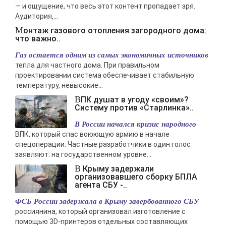
— и ощущение, что весь этот контент пропадает зря.
Аудитория,...
Монтаж газового отопления загородного дома:
что важно..
Газ остается одним из самых экономичных источников
тепла для частного дома. При правильном
проектировании система обеспечивает стабильную
температуру, невысокие...
ВПК душат в угоду «своим»?
Систему против «Старлинка»..
В России начался кризис народного
ВПК, который спас воюющую армию в начале
спецоперации. Частные разработчики в один голос
заявляют: на государственном уровне...
В Крыму задержали
организовавшего сборку БПЛА
агента СБУ -..
ФСБ России задержала в Крыму завербованного СБУ
россиянина, который организовал изготовление с
помощью 3D-принтеров отдельных составляющих