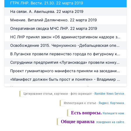
ГТРК ЛНР. Вести. 21.30. 22 марта 2019
На связи. А. Авильцева. 22 марта 2019
Мнение. Виталий Делянченко. 22 марта 2019
Оперативная сводка МЧС ЛНР. 22 марта 2019
НС ЛНР принял закон «Об административном надзоре за лицами освобожденными из мест лишения свободы
Освобождение 2015. Чернухинско -Дебальцевская операция. часть 6
В Луганске провели первенство города по фигурному катанию. 22 марта 2019
Сотрудники предприятия «Лугансквода» провели конкурс детских работ
Проект гуманитарного манифеста приняли на заседании круглого стола в Луганске
«Манифест должен быть прост и понятен» - Владимир Крюков. 22 марта 2019
Колонном зале столицы прошел круглый стол на котором подвели итоги форума. 22 марта 2019
Цитирование статьи, картинки - фото скриншот -
Rambler News Service.
В Луганске прошла конференция посвященная Всемирному дню водных ресурсов
Иллюстрация к статье -
Яндекс. Картинки.
Аттракцион для водителей или суровое бездорожье в ЛНР?
Есть вопросы.
Заправляться в ЛНР стало выгоднее. чем в РФ и Украине
Напишите нам.
Общие правила
поведения на сайте.