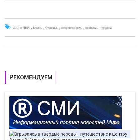
,
,
,
,
,
ДНР и ЛНР
Киева
Станицы
одностороннем
пропуска
порядке
РЕКОМЕНДУЕМ