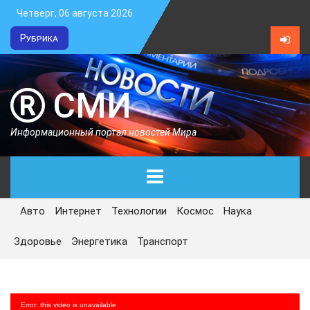
Четверг, 06 августа 2026
Рубрика
СМИ
Информационный портал новостей Мира
Авто
Интернет
Технологии
Космос
Наука
ГЛАВНАЯ
Здоровье
Энергетика
Транспорт
СЕГОДНЯ
ПОЛИТИКА
Error: this video is unavailable