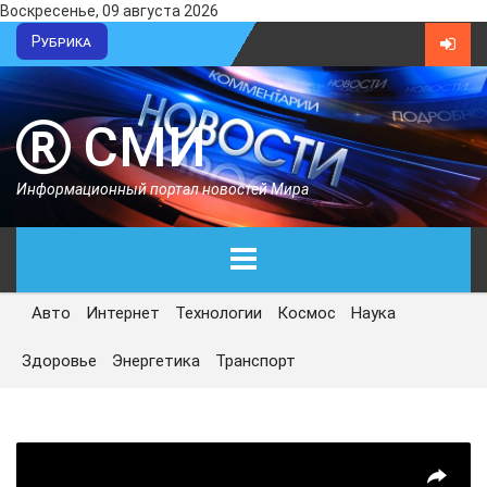
Воскресенье, 09 августа 2026
Рубрика
СМИ
Информационный портал новостей Мира
Авто
Интернет
Технологии
Космос
Наука
ГЛАВНАЯ
Здоровье
Энергетика
Транспорт
СЕГОДНЯ
ПОЛИТИКА
ЭКОНОМИКА