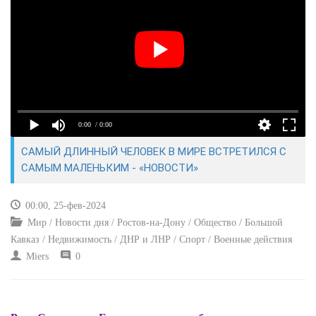
КУЛЬТУРА
СПОРТ
ВОЕННЫЕ ДЕЙСТВИЯ
0:00
/ 0:00
ПРОИСШЕСТВИЯ
САМЫЙ ДЛИННЫЙ ЧЕЛОВЕК В МИРЕ ВСТРЕТИЛСЯ С
САМЫМ МАЛЕНЬКИМ - «НОВОСТИ»
00:00, 25-фев-2024
Мир / Новости дня / Ростов-на-Дону / Общество / Большой
Кавказ / Недвижимость / ДНР и ЛНР / Спорт / Военные действия
Miers
0