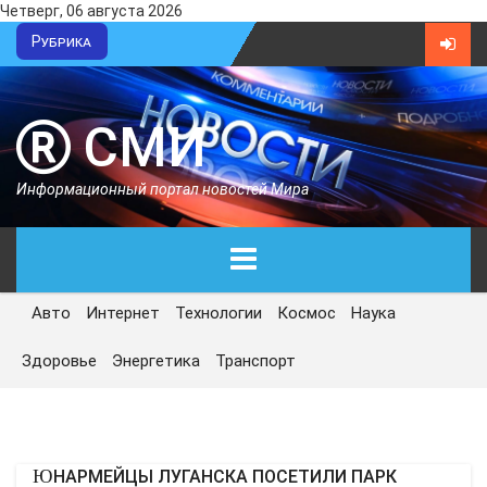
Четверг, 06 августа 2026
Рубрика
СМИ
Информационный портал новостей Мира
Авто
Интернет
Технологии
Космос
Наука
ГЛАВНАЯ
Здоровье
Энергетика
Транспорт
СЕГОДНЯ
ПОЛИТИКА
ЮНАРМЕЙЦЫ ЛУГАНСКА ПОСЕТИЛИ ПАРК
ЭКОНОМИКА