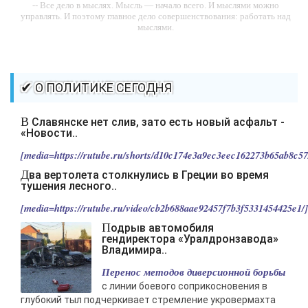
-- Все дело в мыслях. Мысль — начало всего. И мыслями можно
управлять. И поэтому главное дело совершенствования: работать над
мыслями.
-- Идите уверенно по направлению к мечте. Живите той жизнью,
которую вы сами себе придумали.
-- Самое большое богатство — это ум. Самая большая нищета —
✔ О ПОЛИТИКЕ СЕГОДНЯ
глупость. Из всех страхов самый пугающий — самолюбование.
-- Лучшее, что можно сделать с хорошим советом, это пропустить его
В Славянске нет слив, зато есть новый асфальт -
мимо ушей. Он никогда не бывает полезен никому, кроме того, кто его
«Новости..
дал.
[media=https://rutube.ru/shorts/d10c174e3a9ec3eec162273b65ab8c57/
-- Люблю давать советы и очень не люблю, когда их дают мне.
Два вертолета столкнулись в Греции во время
тушения лесного..
[media=https://rutube.ru/video/cb2b688aae92457f7b3f5331454425e1/].
Подрыв автомобиля
гендиректора «Уралдронзавода»
Владимира..
Перенос методов диверсионной борьбы
с линии боевого соприкосновения в
глубокий тыл подчеркивает стремление укровермахта