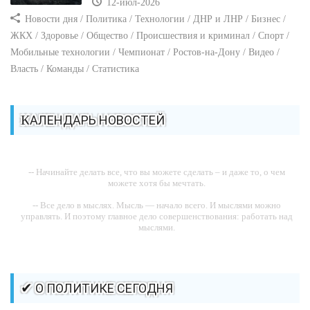
12-июл-2026
Новости дня / Политика / Технологии / ДНР и ЛНР / Бизнес /
ЖКХ / Здоровье / Общество / Происшествия и криминал / Спорт /
Мобильные технологии / Чемпионат / Ростов-на-Дону / Видео /
Власть / Команды / Статистика
КАЛЕНДАРЬ НОВОСТЕЙ
-- Начинайте делать все, что вы можете сделать – и даже то, о чем
можете хотя бы мечтать.
-- Все дело в мыслях. Мысль — начало всего. И мыслями можно
управлять. И поэтому главное дело совершенствования: работать над
мыслями.
-- Идите уверенно по направлению к мечте. Живите той жизнью,
которую вы сами себе придумали.
-- Самое большое богатство — это ум. Самая большая нищета —
✔ О ПОЛИТИКЕ СЕГОДНЯ
глупость. Из всех страхов самый пугающий — самолюбование.