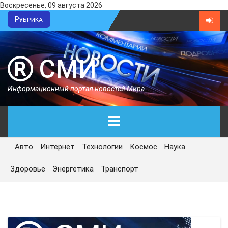
Воскресенье, 09 августа 2026
Рубрика
СМИ
Информационный портал новостей Мира
Авто
Интернет
Технологии
Космос
Наука
ГЛАВНАЯ
Здоровье
Энергетика
Транспорт
СЕГОДНЯ
ПОЛИТИКА
ЭКОНОМИКА