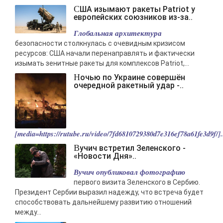
-- Лучшее, что можно сделать с хорошим советом, это пропустить его
США изымают ракеты Patriot у
мимо ушей. Он никогда не бывает полезен никому, кроме того, кто его
европейских союзников из-за..
дал.
Глобальная архитектура
-- Люблю давать советы и очень не люблю, когда их дают мне.
безопасности столкнулась с очевидным кризисом
ресурсов: США начали перенаправлять и фактически
изымать зенитные ракеты для комплексов Patriot,...
Ночью по Украине совершён
очередной ракетный удар -..
[media=https://rutube.ru/video/7fd6810729380d7e316ef78a61fe3d9f/].
Вучич встретил Зеленского -
«Новости Дня»..
Вучич опубликовал фотографию
первого визита Зеленского в Сербию.
Президент Сербии выразил надежду, что встреча будет
способствовать дальнейшему развитию отношений
между...