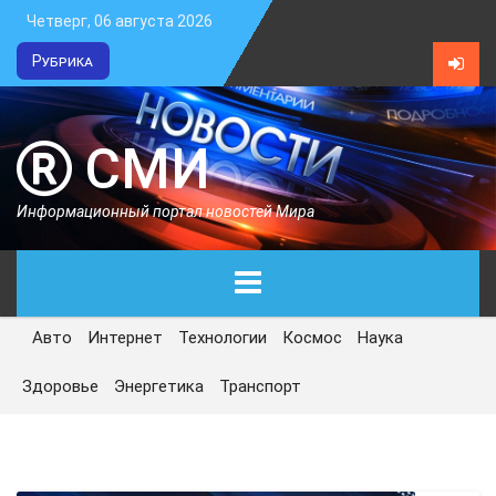
Четверг, 06 августа 2026
Рубрика
СМИ
Информационный портал новостей Мира
Авто
Интернет
Технологии
Космос
Наука
ГЛАВНАЯ
Здоровье
Энергетика
Транспорт
СЕГОДНЯ
ПОЛИТИКА