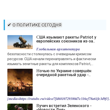
✔ О ПОЛИТИКЕ СЕГОДНЯ
США изымают ракеты Patriot у
европейских союзников из-за..
Глобальная архитектура
безопасности столкнулась с очевидным кризисом
ресурсов: США начали перенаправлять и фактически
изымать зенитные ракеты для комплексов Patriot,...
Ночью по Украине совершён
очередной ракетный удар -..
[media=https://rutube.ru/video/7fd6810729380d7e316ef78a61fe3d9f/].
Вучич встретил Зеленского -
«Новости Дня»..