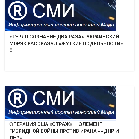
ЭКОНОМИКА
КУЛЬТУРА
СПОРТ
«ТЕРЯЛ СОЗНАНИЕ ДВА РАЗА»: УКРАИНСКИЙ
МОРЯК РАССКАЗАЛ «ЖУТКИЕ ПОДРОБНОСТИ»
О..
ВОЕННЫЕ ДЕЙСТВИЯ
...
ПРОИСШЕСТВИЯ
ОПЕРАЦИЯ США «СТРАЖ» — ЭЛЕМЕНТ
ГИБРИДНОЙ ВОЙНЫ ПРОТИВ ИРАНА - «ДНР И
ЛНР»..