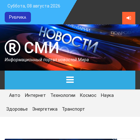
Суббота, 08 августа 2026
Рубрика
СМИ
Информационный портал новостей Мира
Авто
Интернет
Технологии
Космос
Наука
ГЛАВНАЯ
Здоровье
Энергетика
Транспорт
СЕГОДНЯ
ПОЛИТИКА