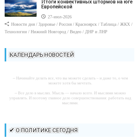
Итоги конвективных штормов на юге
Европейской
27-июл-2026
Новости дня / Здоровье / Россия / Красноярск / Таблица / ЖКХ /
Технологии / Нижний Новгород / Видео / ДНР и ЛНР
КАЛЕНДАРЬ НОВОСТЕЙ
-- Начинайте делать все, что вы можете сделать – и даже то, о чем
можете хотя бы мечтать.
-- Все дело в мыслях. Мысль — начало всего. И мыслями можно
управлять. И поэтому главное дело совершенствования: работать над
мыслями.
-- Идите уверенно по направлению к мечте. Живите той жизнью,
которую вы сами себе придумали.
-- Самое большое богатство — это ум. Самая большая нищета —
✔ О ПОЛИТИКЕ СЕГОДНЯ
глупость. Из всех страхов самый пугающий — самолюбование.