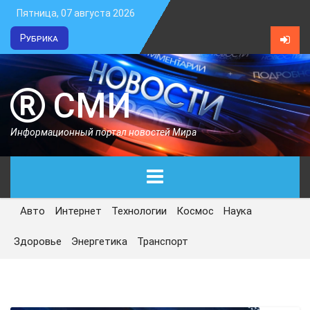
Пятница, 07 августа 2026
Рубрика
СМИ
Информационный портал новостей Мира
Авто
Интернет
Технологии
Космос
Наука
ГЛАВНАЯ
Здоровье
Энергетика
Транспорт
СЕГОДНЯ
ПОЛИТИКА