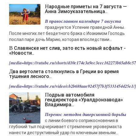
-- Лучшее, что можно сделать с хорошим советом, это пропустить его
Народные приметы на 7 августа —
мимо ушей. Он никогда не бывает полезен никому, кроме того, кто его
Анна Зимоуказательница..
дал.
В православном календаре 7 августа
-- Люблю давать советы и очень не люблю, когда их дают мне.
празднуется Успение праведной Анны.
После многих лет бездетного брака с Иоакимом Господь
послал паре дочь Марию, которая впоследствии...
В Славянске нет слив, зато есть новый асфальт -
«Новости..
[media=https://rutube.ru/shorts/d10c174e3a9ec3eec162273b65ab8c57/
Два вертолета столкнулись в Греции во время
тушения лесного..
[media=https://rutube.ru/video/cb2b688aae92457f7b3f5331454425e1/].
Подрыв автомобиля
гендиректора «Уралдронзавода»
Владимира..
Перенос методов диверсионной борьбы
с линии боевого соприкосновения в
глубокий тыл подчеркивает стремление укровермахта
нанести деструктивный удар по ключевым звеньям...