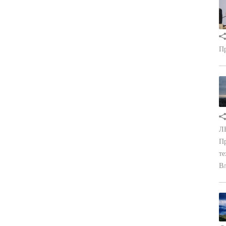
Пр
ЛН
Пр
те
Вл