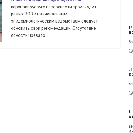
коронавирусом с поверхности происходит
редко. ВОЗ и национальным
эпидемиологическим ведомствам следует
В Славянске нет слив, зато есть новый
обновить свои рекомендации. Отсутствие
а
ясности чревато...
[m
Два вертолета столкнулись в Греции во
в
[m
Подрыв автомобиля гендиректора
«
П
б