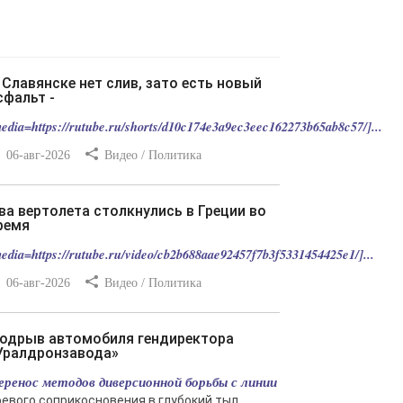
сфальт -
edia=https://rutube.ru/shorts/d10c174e3a9ec3eec162273b65ab8c57/]...
06-авг-2026
Видео / Политика
ремя
edia=https://rutube.ru/video/cb2b688aae92457f7b3f5331454425e1/]...
06-авг-2026
Видео / Политика
Уралдронзавода»
еренос методов диверсионной борьбы с линии
оевого соприкосновения в глубокий тыл