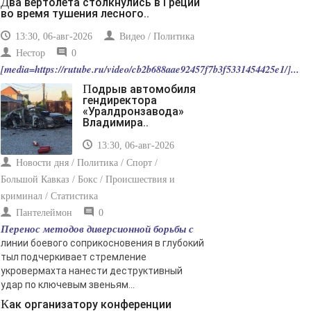
Два вертолета столкнулись в Греции
во время тушения лесного..
13:30, 06-авг-2026
Видео / Политика
Нестор
0
[media=https://rutube.ru/video/cb2b688aae92457f7b3f5331454425e1/]...
Подрыв автомобиля
гендиректора
«Уралдронзавода»
Владимира..
13:30, 06-авг-2026
Новости дня / Политика / Спорт /
Большой Кавказ / Бокс / Происшествия и
криминал / Статистика
Пантелеймон
0
Перенос методов диверсионной борьбы с
линии боевого соприкосновения в глубокий
тыл подчеркивает стремление
укровермахта нанести деструктивный
удар по ключевым звеньям...
Как организатору конференции