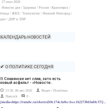
27-июл-2026
Новости дня / Здоровье / Россия / Красноярск /
блица / ЖКХ / Технологии / Нижний Новгород /
идео / ДНР и ЛНР
КАЛЕНДАРЬ НОВОСТЕЙ
✔ О ПОЛИТИКЕ СЕГОДНЯ
В Славянске нет слив, зато есть
новый асфальт - «Новости..
13:30, 06-авг-2026
Видео / Политика
Hancock
0
[media=https://rutube.ru/shorts/d10c174e3a9ec3eec162273b65ab8c57/]...