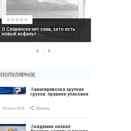
В Славянске нет слив, зато есть
Два вертолета столкнулись в
новый асфальт - ...
Греции во время
ПОПУЛЯРНОЕ
Авиаперевозка хрупких
грузов: правила упаковки
10-июл-2026
Мнения
Академик назвал