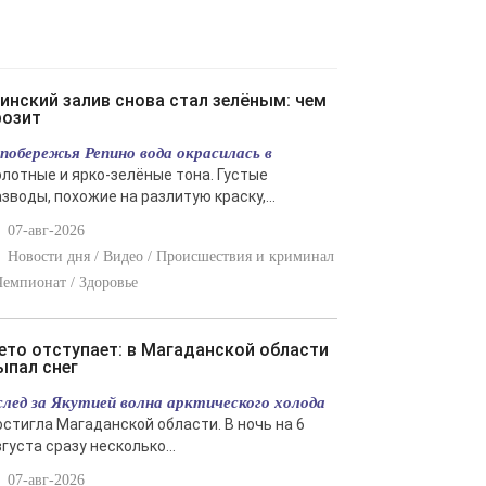
розит
 побережья Репино вода окрасилась в
олотные и ярко-зелёные тона. Густые
зводы, похожие на разлитую краску,...
07-авг-2026
Новости дня / Видео / Происшествия и криминал
Чемпионат / Здоровье
ыпал снег
след за Якутией волна арктического холода
остигла Магаданской области. В ночь на 6
густа сразу несколько...
07-авг-2026