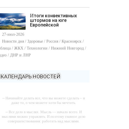
Итоги конвективных
штормов на юге
Европейской
27-июл-2026
Новости дня / Здоровье / Россия / Красноярск /
блица / ЖКХ / Технологии / Нижний Новгород /
идео / ДНР и ЛНР
КАЛЕНДАРЬ НОВОСТЕЙ
-- Начинайте делать все, что вы можете сделать – и
даже то, о чем можете хотя бы мечтать.
-- Все дело в мыслях. Мысль — начало всего. И
мыслями можно управлять. И поэтому главное дело
совершенствования: работать над мыслями.