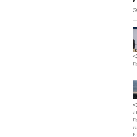
и
Пр
ЛН
Пр
те
Вл