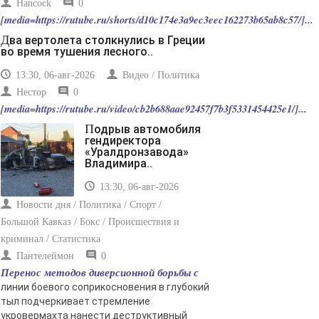
Hancock
0
[media=https://rutube.ru/shorts/d10c174e3a9ec3eec162273b65ab8c57/]...
Два вертолета столкнулись в Греции
во время тушения лесного..
13:30, 06-авг-2026
Видео / Политика
Нестор
0
[media=https://rutube.ru/video/cb2b688aae92457f7b3f5331454425e1/]...
Подрыв автомобиля
гендиректора
«Уралдронзавода»
Владимира..
13:30, 06-авг-2026
Новости дня / Политика / Спорт /
Большой Кавказ / Бокс / Происшествия и
криминал / Статистика
Пантелеймон
0
Перенос методов диверсионной борьбы с
линии боевого соприкосновения в глубокий
тыл подчеркивает стремление
укровермахта нанести деструктивный