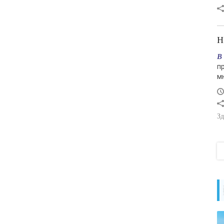
В
п
м
Зд