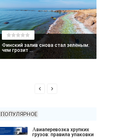
Финский залив снова стал зелёным:
Лето отступает: в Магаданской
чем грозит ...
области выпал с
ПОПУЛЯРНОЕ
Авиаперевозка хрупких
грузов: правила упаковки