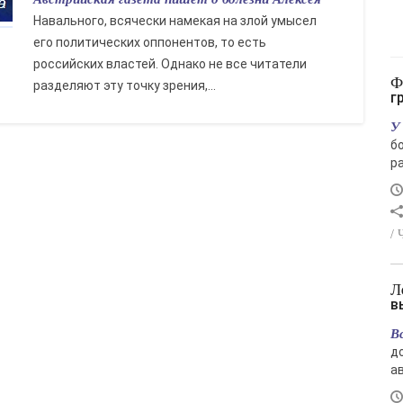
Навального, всячески намекая на злой умысел
его политических оппонентов, то есть
российских властей. Однако не все читатели
Финский залив снова стал зелёным: чем
разделяют эту точку зрения,...
г
У
б
ра
/ 
Лето отступает: в Магаданской области
в
В
д
ав