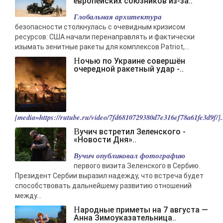
европейских союзников из-за..
Глобальная архитектура
безопасности столкнулась с очевидным кризисом
ресурсов: США начали перенаправлять и фактически
изымать зенитные ракеты для комплексов Patriot,...
Ночью по Украине совершён
очередной ракетный удар -..
[media=https://rutube.ru/video/7fd6810729380d7e316ef78a61fe3d9f/].
Вучич встретил Зеленского -
«Новости Дня»..
Вучич опубликовал фотографию
первого визита Зеленского в Сербию.
Президент Сербии выразил надежду, что встреча будет
способствовать дальнейшему развитию отношений
между...
Народные приметы на 7 августа —
Анна Зимоуказательница..