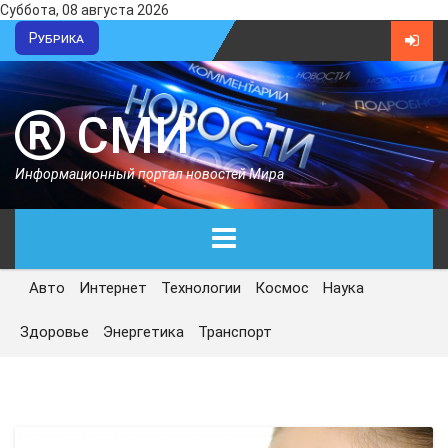
Суббота, 08 августа 2026
Рубрика
СМИ
Информационный портал новостей Мира
Авто
Интернет
Технологии
Космос
Наука
ГЛАВНАЯ
Здоровье
Энергетика
Транспорт
СЕГОДНЯ
ПОЛИТИКА
ЭКОНОМИКА