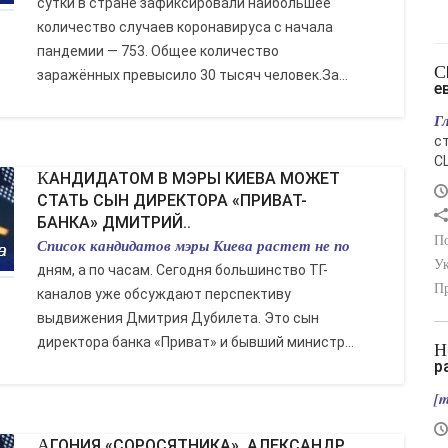
сутки в стране зафиксировали наибольшее
количество случаев коронавируса с начала
пандемии — 753. Общее количество
США изымают ракеты Patriot у
заражённых превысило 30 тысяч человек.За...
е
Г
с
С
КАНДИДАТОМ В МЭРЫ КИЕВА МОЖЕТ
СТАТЬ СЫН ДИРЕКТОРА «ПРИВАТ-
БАНКА» ДМИТРИЙ..
По
Список кандидатов мэры Киева растет не по
Ук
дням, а по часам. Сегодня большинство ТГ-
Пр
каналов уже обсуждают перспективу
выдвижения Дмитрия Дубилета. Это сын
директора банка «Приват» и бывший министр...
Ночью по Украине совершён очередной
р
[m
АГОНИЯ «СОРОСЯТНИКА». АЛЕКСАНДР