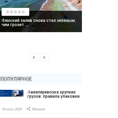
Финский залив снова стал зелёным:
Лето отступает: в Магаданской
чем грозит ...
области выпал с
ПОПУЛЯРНОЕ
Авиаперевозка хрупких
грузов: правила упаковки
10-июл-2026
Мнения