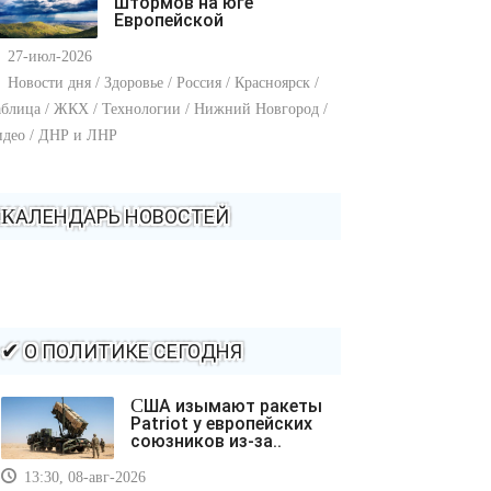
штормов на юге
Европейской
27-июл-2026
Новости дня / Здоровье / Россия / Красноярск /
блица / ЖКХ / Технологии / Нижний Новгород /
идео / ДНР и ЛНР
КАЛЕНДАРЬ НОВОСТЕЙ
✔ О ПОЛИТИКЕ СЕГОДНЯ
США изымают ракеты
Patriot у европейских
союзников из-за..
13:30, 08-авг-2026