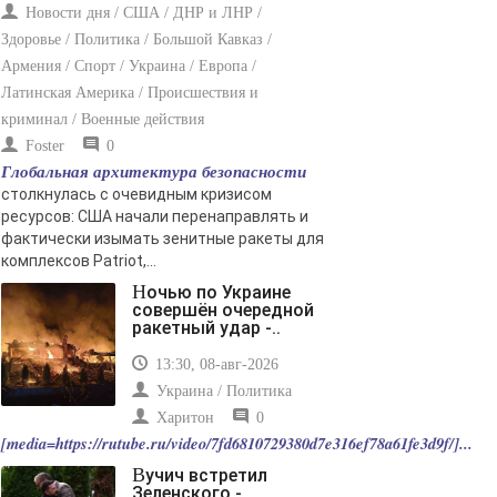
Новости дня / США / ДНР и ЛНР /
Здоровье / Политика / Большой Кавказ /
Армения / Спорт / Украина / Европа /
Латинская Америка / Происшествия и
криминал / Военные действия
Foster
0
Глобальная архитектура безопасности
столкнулась с очевидным кризисом
ресурсов: США начали перенаправлять и
фактически изымать зенитные ракеты для
комплексов Patriot,...
Ночью по Украине
совершён очередной
ракетный удар -..
13:30, 08-авг-2026
Украина / Политика
Харитон
0
[media=https://rutube.ru/video/7fd6810729380d7e316ef78a61fe3d9f/]...
Вучич встретил
Зеленского -