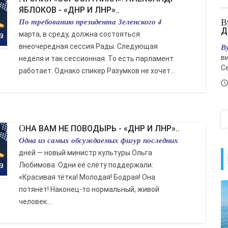
ЯБЛОКОВ - «ДНР И ЛНР»..
По требованию президента Зеленского 4
Вучич встретил Зеленского - «Новости
Д
марта, в среду, должна состояться
В
внеочередная сессия Рады. Следующая
в
неделя и так сессионная. То есть парламент
С
работает. Однако спикер Разумков не хочет...
ОНА ВАМ НЕ ПОВОДЫРЬ - «ДНР И ЛНР»..
Одна из самых обсуждаемых фигур последних
дней — новый министр культуры Ольга
Любимова. Одни её слёту поддержали:
«Красивая тётка! Молодая! Бодрая! Она
потянет! Наконец-то нормальный, живой
человек...