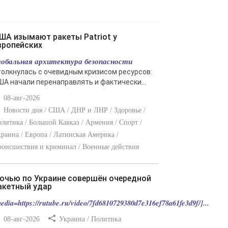
вропейских
лобальная архитектура безопасности
толкнулась с очевидным кризисом ресурсов:
ША начали перенаправлять и фактически...
08-авг-2026
Новости дня / США / ДНР и ЛНР / Здоровье /
литика / Большой Кавказ / Армения / Спорт /
раина / Европа / Латинская Америка /
оисшествия и криминал / Военные действия
акетный удар
edia=https://rutube.ru/video/7fd6810729380d7e316ef78a61fe3d9f/]...
08-авг-2026
Украина / Политика