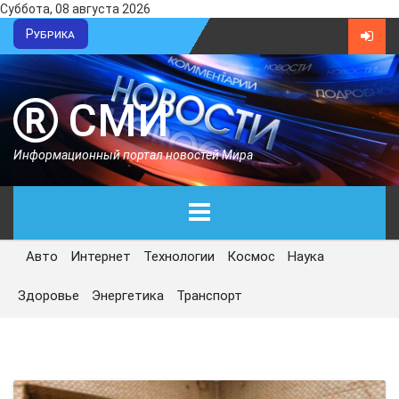
Суббота, 08 августа 2026
Рубрика
СМИ
Информационный портал новостей Мира
Авто
Интернет
Технологии
Космос
Наука
ГЛАВНАЯ
Здоровье
Энергетика
Транспорт
СЕГОДНЯ
ПОЛИТИКА
ЭКОНОМИКА