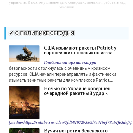
управлять. И поэтому главное дело совершенствования: работать над
мыслями.
-- Идите уверенно по направлению к мечте. Живите той жизнью,
которую вы сами себе придумали.
-- Самое большое богатство — это ум. Самая большая нищета —
✔ О ПОЛИТИКЕ СЕГОДНЯ
глупость. Из всех страхов самый пугающий — самолюбование.
-- Лучшее, что можно сделать с хорошим советом, это пропустить его
США изымают ракеты Patriot у
мимо ушей. Он никогда не бывает полезен никому, кроме того, кто его
европейских союзников из-за..
дал.
Глобальная архитектура
-- Люблю давать советы и очень не люблю, когда их дают мне.
безопасности столкнулась с очевидным кризисом
ресурсов: США начали перенаправлять и фактически
изымать зенитные ракеты для комплексов Patriot,...
Ночью по Украине совершён
очередной ракетный удар -..
[media=https://rutube.ru/video/7fd6810729380d7e316ef78a61fe3d9f/].
Вучич встретил Зеленского -