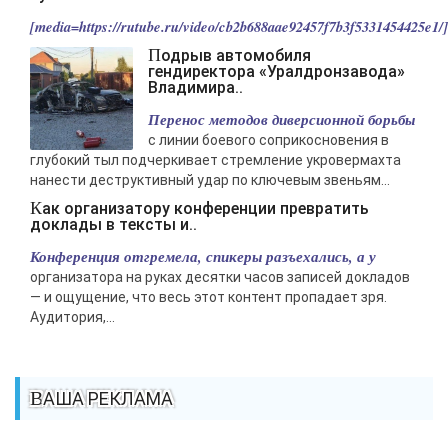
[media=https://rutube.ru/video/cb2b688aae92457f7b3f5331454425e1/].
Подрыв автомобиля
гендиректора «Уралдронзавода»
Владимира..
Перенос методов диверсионной борьбы
с линии боевого соприкосновения в
глубокий тыл подчеркивает стремление укровермахта
нанести деструктивный удар по ключевым звеньям...
Как организатору конференции превратить
доклады в тексты и..
Конференция отгремела, спикеры разъехались, а у
организатора на руках десятки часов записей докладов
— и ощущение, что весь этот контент пропадает зря.
Аудитория,...
ВАША РЕКЛАМА