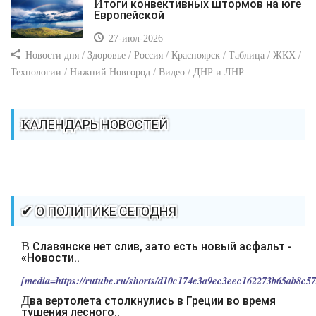
Итоги конвективных штормов на юге
Европейской
27-июл-2026
Новости дня / Здоровье / Россия / Красноярск / Таблица / ЖКХ /
Технологии / Нижний Новгород / Видео / ДНР и ЛНР
КАЛЕНДАРЬ НОВОСТЕЙ
✔ О ПОЛИТИКЕ СЕГОДНЯ
В Славянске нет слив, зато есть новый асфальт -
«Новости..
[media=https://rutube.ru/shorts/d10c174e3a9ec3eec162273b65ab8c57/
Два вертолета столкнулись в Греции во время
тушения лесного..