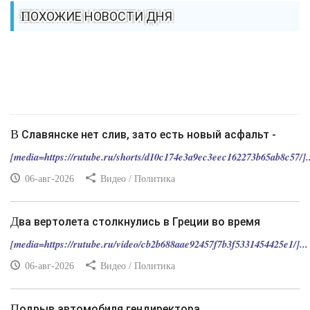
ПОХОЖИЕ НОВОСТИ ДНЯ
В Славянске нет слив, зато есть новый асфальт -
[media=https://rutube.ru/shorts/d10c174e3a9ec3eec162273b65ab8c57/]..
06-авг-2026
Видео / Политика
Два вертолета столкнулись в Греции во время
[media=https://rutube.ru/video/cb2b688aae92457f7b3f5331454425e1/]...
06-авг-2026
Видео / Политика
Подрыв автомобиля гендиректора