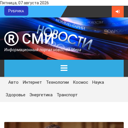
Пятница, 07 августа 2026
Рубрика
СМИ
Информационный портал новостей Мира
Авто
Интернет
Технологии
Космос
Наука
ГЛАВНАЯ
Здоровье
Энергетика
Транспорт
СЕГОДНЯ
ПОЛИТИКА
ЭКОНОМИКА