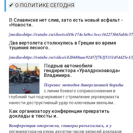
-- Самое большое богатство — это ум. Самая большая нищета —
✔ О ПОЛИТИКЕ СЕГОДНЯ
глупость. Из всех страхов самый пугающий — самолюбование.
-- Лучшее, что можно сделать с хорошим советом, это пропустить его
В Славянске нет слив, зато есть новый асфальт -
мимо ушей. Он никогда не бывает полезен никому, кроме того, кто его
«Новости..
дал.
[media=https://rutube.ru/shorts/d10c174e3a9ec3eec162273b65ab8c57/
-- Люблю давать советы и очень не люблю, когда их дают мне.
Два вертолета столкнулись в Греции во время
тушения лесного..
[media=https://rutube.ru/video/cb2b688aae92457f7b3f5331454425e1/].
Подрыв автомобиля
гендиректора «Уралдронзавода»
Владимира..
Перенос методов диверсионной борьбы
с линии боевого соприкосновения в
глубокий тыл подчеркивает стремление укровермахта
нанести деструктивный удар по ключевым звеньям...
Как организатору конференции превратить
доклады в тексты и..
Конференция отгремела, спикеры разъехались, а у
организатора на руках десятки часов записей докладов