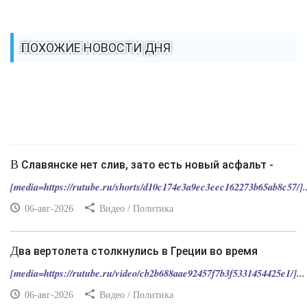
ПОХОЖИЕ НОВОСТИ ДНЯ
В Славянске нет слив, зато есть новый асфальт -
[media=https://rutube.ru/shorts/d10c174e3a9ec3eec162273b65ab8c57/]..
06-авг-2026
Видео / Политика
Два вертолета столкнулись в Греции во время
[media=https://rutube.ru/video/cb2b688aae92457f7b3f5331454425e1/]...
06-авг-2026
Видео / Политика