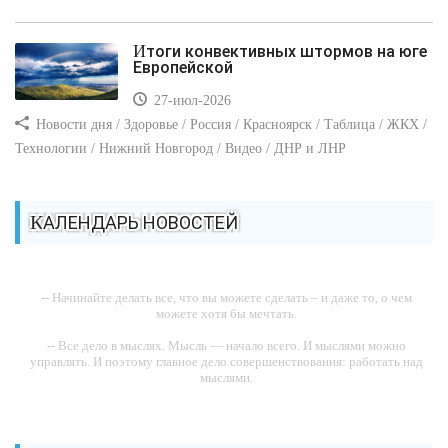
Итоги конвективных штормов на юге
Европейской
27-июл-2026
Новости дня / Здоровье / Россия / Красноярск / Таблица / ЖКХ /
Технологии / Нижний Новгород / Видео / ДНР и ЛНР
КАЛЕНДАРЬ НОВОСТЕЙ
-- Начинайте делать все, что вы можете сделать – и даже то, о чем
можете хотя бы мечтать.
-- Все дело в мыслях. Мысль — начало всего. И мыслями можно
управлять. И поэтому главное дело совершенствования: работать над
мыслями.
-- Идите уверенно по направлению к мечте. Живите той жизнью,
которую вы сами себе придумали.