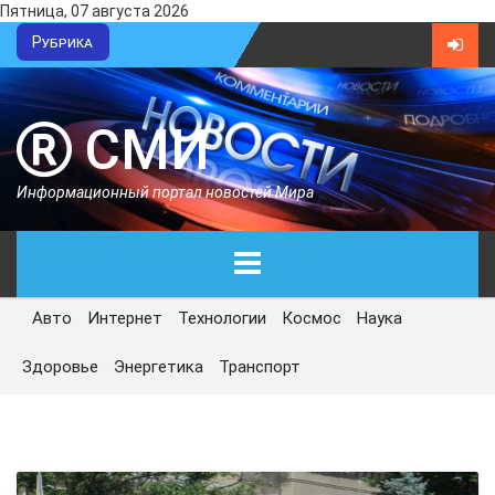
Пятница, 07 августа 2026
Рубрика
СМИ
Информационный портал новостей Мира
Авто
Интернет
Технологии
Космос
Наука
ГЛАВНАЯ
Здоровье
Энергетика
Транспорт
СЕГОДНЯ
ПОЛИТИКА
ЭКОНОМИКА