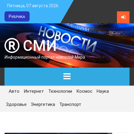
Пятница, 07 августа 2026
Рубрика
СМИ
Информационный портал новостей Мира
Авто
Интернет
Технологии
Космос
Наука
ГЛАВНАЯ
Здоровье
Энергетика
Транспорт
СЕГОДНЯ
ПОЛИТИКА