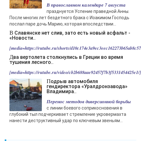
В православном календаре 7 августа
празднуется Успение праведной Анны.
После многих лет бездетного брака с Иоакимом Господь
послал паре дочь Марию, которая впоследствии...
В Славянске нет слив, зато есть новый асфальт -
«Новости..
[media=https://rutube.ru/shorts/d10c174e3a9ec3eec162273b65ab8c57/
Два вертолета столкнулись в Греции во время
тушения лесного..
[media=https://rutube.ru/video/cb2b688aae92457f7b3f5331454425e1/].
Подрыв автомобиля
гендиректора «Уралдронзавода»
Владимира..
Перенос методов диверсионной борьбы
с линии боевого соприкосновения в
глубокий тыл подчеркивает стремление укровермахта
нанести деструктивный удар по ключевым звеньям...