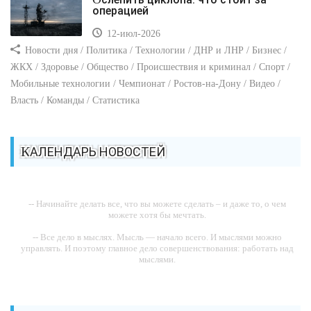
операцией
12-июл-2026
Новости дня / Политика / Технологии / ДНР и ЛНР / Бизнес /
ЖКХ / Здоровье / Общество / Происшествия и криминал / Спорт /
Мобильные технологии / Чемпионат / Ростов-на-Дону / Видео /
Власть / Команды / Статистика
КАЛЕНДАРЬ НОВОСТЕЙ
-- Начинайте делать все, что вы можете сделать – и даже то, о чем
можете хотя бы мечтать.
-- Все дело в мыслях. Мысль — начало всего. И мыслями можно
управлять. И поэтому главное дело совершенствования: работать над
мыслями.
-- Идите уверенно по направлению к мечте. Живите той жизнью,
которую вы сами себе придумали.