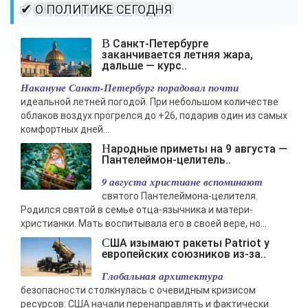
-- Самое большое богатство — это ум. Самая большая нищета —
✔ О ПОЛИТИКЕ СЕГОДНЯ
глупость. Из всех страхов самый пугающий — самолюбование.
-- Лучшее, что можно сделать с хорошим советом, это пропустить его
В Санкт-Петербурге
мимо ушей. Он никогда не бывает полезен никому, кроме того, кто его
заканчивается летняя жара,
дал.
дальше — курс..
-- Люблю давать советы и очень не люблю, когда их дают мне.
Накануне Санкт-Петербург порадовал почти
идеальной летней погодой. При небольшом количестве
облаков воздух прогрелся до +26, подарив один из самых
комфортных дней...
Народные приметы на 9 августа —
Пантелеймон-целитель..
9 августа христиане вспоминают
святого Пантелеймона-целителя.
Родился святой в семье отца-язычника и матери-
христианки. Мать воспитывала его в своей вере, но...
США изымают ракеты Patriot у
европейских союзников из-за..
Глобальная архитектура
безопасности столкнулась с очевидным кризисом
ресурсов: США начали перенаправлять и фактически