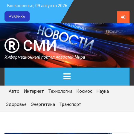
Воскресенье, 09 августа 2026
Рубрика
СМИ
Информационный портал новостей Мира
Авто
Интернет
Технологии
Космос
Наука
ГЛАВНАЯ
Здоровье
Энергетика
Транспорт
СЕГОДНЯ
ПОЛИТИКА