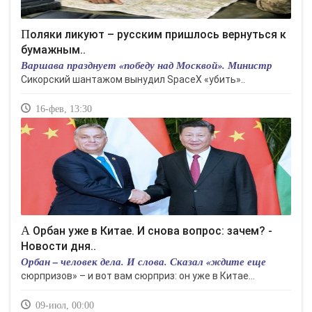
Поляки ликуют – русским пришлось вернуться к
бумажным..
Варшава празднует «победу над Москвой». Министр
Сикорский шантажом вынудил SpaceX «убить»..
16-фев, 13:30
А Орбан уже в Китае. И снова вопрос: зачем? -
Новости дня..
Орбан – человек дела. И слова. Сказал «ждите еще
сюрпризов» – и вот вам сюрприз: он уже в Китае...
09-июл, 00:00