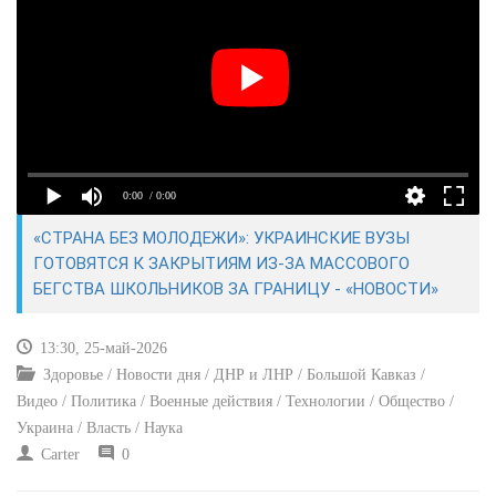
КУЛЬТУРА
СПОРТ
ВОЕННЫЕ ДЕЙСТВИЯ
0:00
/ 0:00
ПРОИСШЕСТВИЯ
«СТРАНА БЕЗ МОЛОДЕЖИ»: УКРАИНСКИЕ ВУЗЫ
ГОТОВЯТСЯ К ЗАКРЫТИЯМ ИЗ-ЗА МАССОВОГО
БЕГСТВА ШКОЛЬНИКОВ ЗА ГРАНИЦУ - «НОВОСТИ»
13:30, 25-май-2026
Здоровье / Новости дня / ДНР и ЛНР / Большой Кавказ /
Видео / Политика / Военные действия / Технологии / Общество /
Украина / Власть / Наука
Carter
0