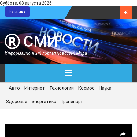
Суббота, 08 августа 2026
Рубрика
СМИ
Информационный портал новостей Мира
Авто
Интернет
Технологии
Космос
Наука
ГЛАВНАЯ
Здоровье
Энергетика
Транспорт
СЕГОДНЯ
ПОЛИТИКА
ЭКОНОМИКА