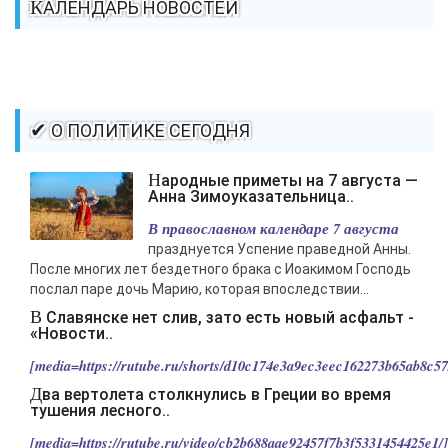
КАЛЕНДАРЬ НОВОСТЕЙ
✔ О ПОЛИТИКЕ СЕГОДНЯ
Народные приметы на 7 августа —
Анна Зимоуказательница..
В православном календаре 7 августа
празднуется Успение праведной Анны.
После многих лет бездетного брака с Иоакимом Господь
послал паре дочь Марию, которая впоследствии...
В Славянске нет слив, зато есть новый асфальт -
«Новости..
[media=https://rutube.ru/shorts/d10c174e3a9ec3eec162273b65ab8c57/
Два вертолета столкнулись в Греции во время
тушения лесного..
[media=https://rutube.ru/video/cb2b688aae92457f7b3f5331454425e1/].