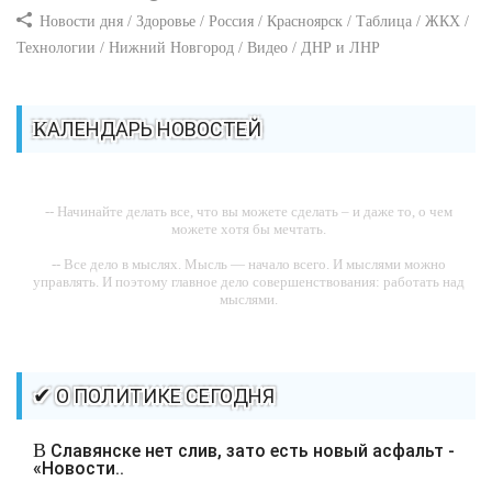
Новости дня / Здоровье / Россия / Красноярск / Таблица / ЖКХ /
Технологии / Нижний Новгород / Видео / ДНР и ЛНР
КАЛЕНДАРЬ НОВОСТЕЙ
-- Начинайте делать все, что вы можете сделать – и даже то, о чем
можете хотя бы мечтать.
-- Все дело в мыслях. Мысль — начало всего. И мыслями можно
управлять. И поэтому главное дело совершенствования: работать над
мыслями.
-- Идите уверенно по направлению к мечте. Живите той жизнью,
которую вы сами себе придумали.
-- Самое большое богатство — это ум. Самая большая нищета —
✔ О ПОЛИТИКЕ СЕГОДНЯ
глупость. Из всех страхов самый пугающий — самолюбование.
-- Лучшее, что можно сделать с хорошим советом, это пропустить его
В Славянске нет слив, зато есть новый асфальт -
мимо ушей. Он никогда не бывает полезен никому, кроме того, кто его
«Новости..
дал.