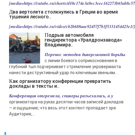
[media=https://rutube.ru/shorts/d10c174e3a9ec3eec162273b65ab8c57/
-- Люблю давать советы и очень не люблю, когда их дают мне.
Два вертолета столкнулись в Греции во время
тушения лесного..
[media=https://rutube.ru/video/cb2b688aae92457f7b3f5331454425e1/].
Подрыв автомобиля
гендиректора «Уралдронзавода»
Владимира..
Перенос методов диверсионной борьбы
с линии боевого соприкосновения в
глубокий тыл подчеркивает стремление укровермахта
нанести деструктивный удар по ключевым звеньям...
Как организатору конференции превратить
доклады в тексты и..
Конференция отгремела, спикеры разъехались, а у
организатора на руках десятки часов записей докладов
— и ощущение, что весь этот контент пропадает зря.
Аудитория,...