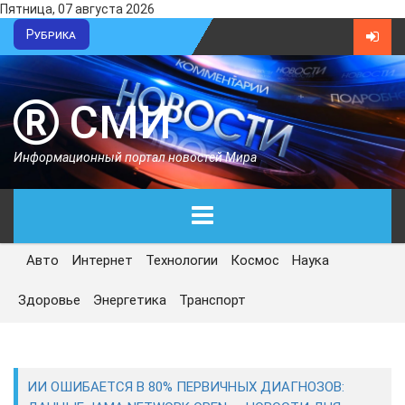
Пятница, 07 августа 2026
Рубрика
СМИ
Информационный портал новостей Мира
Авто
Интернет
Технологии
Космос
Наука
ГЛАВНАЯ
Здоровье
Энергетика
Транспорт
СЕГОДНЯ
ПОЛИТИКА
ИИ ОШИБАЕТСЯ В 80% ПЕРВИЧНЫХ ДИАГНОЗОВ:
ЭКОНОМИКА