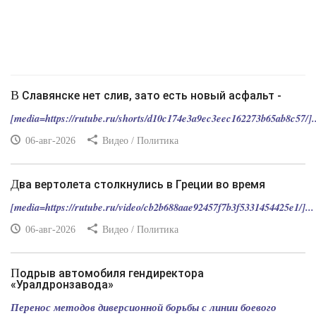
В Славянске нет слив, зато есть новый асфальт -
[media=https://rutube.ru/shorts/d10c174e3a9ec3eec162273b65ab8c57/]..
06-авг-2026
Видео / Политика
Два вертолета столкнулись в Греции во время
[media=https://rutube.ru/video/cb2b688aae92457f7b3f5331454425e1/]...
06-авг-2026
Видео / Политика
Подрыв автомобиля гендиректора
«Уралдронзавода»
Перенос методов диверсионной борьбы с линии боевого