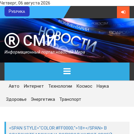
Четверг, 06 августа 2026
Рубрика
СМИ
Информационный портал новостей Мира
Авто
Интернет
Технологии
Космос
Наука
ГЛАВНАЯ
Здоровье
Энергетика
Транспорт
СЕГОДНЯ
ПОЛИТИКА
<SPAN STYLE="COLOR:#FF0000;">18+</SPAN> В
ЭКОНОМИКА