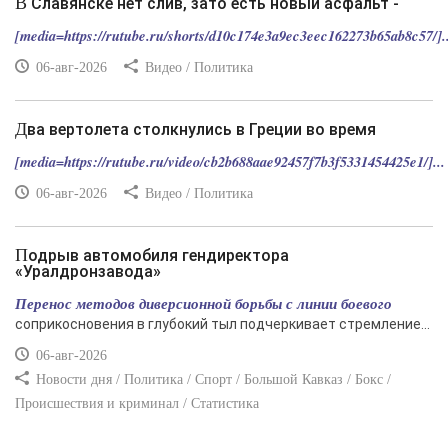
В Славянске нет слив, зато есть новый асфальт -
[media=https://rutube.ru/shorts/d10c174e3a9ec3eec162273b65ab8c57/]..
06-авг-2026
Видео / Политика
Два вертолета столкнулись в Греции во время
[media=https://rutube.ru/video/cb2b688aae92457f7b3f5331454425e1/]...
06-авг-2026
Видео / Политика
Подрыв автомобиля гендиректора
«Уралдронзавода»
Перенос методов диверсионной борьбы с линии боевого
соприкосновения в глубокий тыл подчеркивает стремление...
06-авг-2026
Новости дня / Политика / Спорт / Большой Кавказ / Бокс /
Происшествия и криминал / Статистика