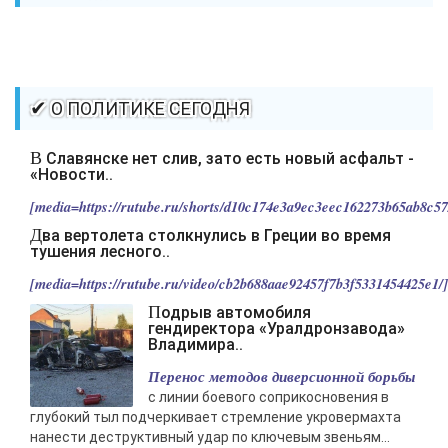
✔ О ПОЛИТИКЕ СЕГОДНЯ
В Славянске нет слив, зато есть новый асфальт -
«Новости..
[media=https://rutube.ru/shorts/d10c174e3a9ec3eec162273b65ab8c57/
Два вертолета столкнулись в Греции во время
тушения лесного..
[media=https://rutube.ru/video/cb2b688aae92457f7b3f5331454425e1/].
Подрыв автомобиля
гендиректора «Уралдронзавода»
Владимира..
Перенос методов диверсионной борьбы
с линии боевого соприкосновения в
глубокий тыл подчеркивает стремление укровермахта
нанести деструктивный удар по ключевым звеньям...