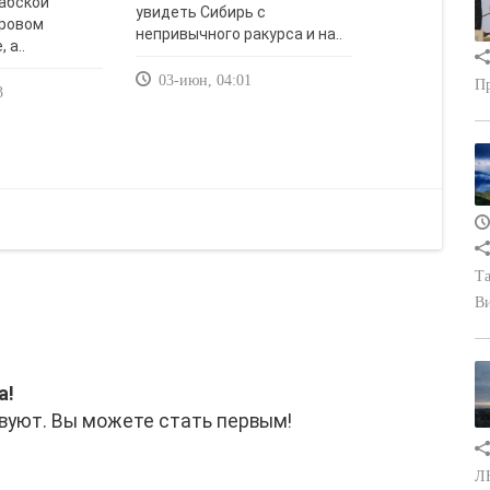
рабской
увидеть Сибирь с
ировом
непривычного ракурса и на..
 а..
03-июн, 04:01
Пр
3
Та
В
а!
вуют. Вы можете стать первым!
ЛН