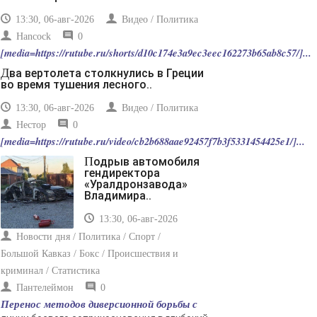
пропустить его мимо ушей. Он никогда не бывает
полезен никому, кроме того, кто его дал.
13:30, 06-авг-2026
Видео / Политика
-- Люблю давать советы и очень не люблю, когда их
Hancock
0
дают мне.
[media=https://rutube.ru/shorts/d10c174e3a9ec3eec162273b65ab8c57/]...
Два вертолета столкнулись в Греции
во время тушения лесного..
13:30, 06-авг-2026
Видео / Политика
Нестор
0
[media=https://rutube.ru/video/cb2b688aae92457f7b3f5331454425e1/]...
Подрыв автомобиля
гендиректора
«Уралдронзавода»
Владимира..
13:30, 06-авг-2026
Новости дня / Политика / Спорт /
Большой Кавказ / Бокс / Происшествия и
криминал / Статистика
Пантелеймон
0
Перенос методов диверсионной борьбы с