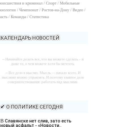
оисшествия и криминал / Спорт / Мобильные
хнологии / Чемпионат / Ростов-на-Дону / Видео /
асть / Команды / Статистика
КАЛЕНДАРЬ НОВОСТЕЙ
-- Начинайте делать все, что вы можете сделать – и
даже то, о чем можете хотя бы мечтать.
-- Все дело в мыслях. Мысль — начало всего. И
мыслями можно управлять. И поэтому главное дело
совершенствования: работать над мыслями.
-- Идите уверенно по направлению к мечте. Живите
той жизнью, которую вы сами себе придумали.
-- Самое большое богатство — это ум. Самая большая
✔ О ПОЛИТИКЕ СЕГОДНЯ
нищета — глупость. Из всех страхов самый пугающий
— самолюбование.
В Славянске нет слив, зато есть
-- Лучшее, что можно сделать с хорошим советом, это
новый асфальт - «Новости..