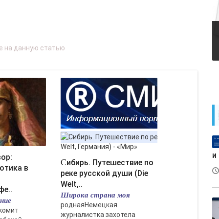
и
Сибирь. Путешествие по
отика в
реке русской души (Die
Welt,..
е..
Широка страна моя
ание
роднаяНемецкая
комит
журналистка захотела