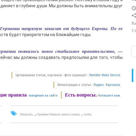
диняет в глубине души. Мы должны быть внимательны друг
Ка
Германии напрямую зависит от будущего Европы. По ее
Ст
рств будет приоритетом на ближайшие годы.
ермании появилось новое стабильное правительство, —
 сейчас мы должны создавать предпосылки для того, чтобы
Цитирование статьи, картинки - фото скриншот -
Rambler News Service.
Иллюстрация к статье -
Яндекс. Картинки.
ие правила
Есть вопросы.
поведения на сайте.
Напишите нам.
,
,
Общество
Германии Меркель новом словам
чтобы