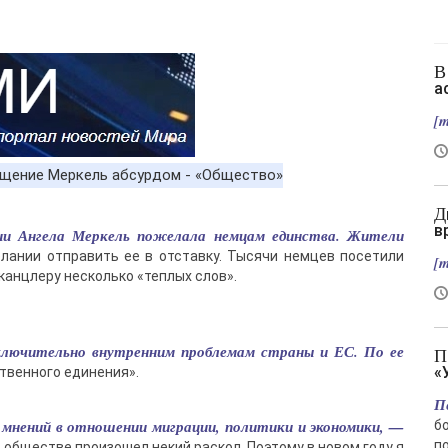
В Славянске нет слив, зато есть новый
а
[m
Два вертолета столкнулись в Греции во
в
нии Ангела Меркель пожелала немцам единства. Жители
лании отправить ее в отставку. Тысячи немцев посетили
[m
канцлеру несколько «теплых слов».
сключительно внутренним проблемам страны и ЕС. По ее
Подрыв автомобиля гендиректора
«
твенного единения».
П
 мнений в отношении миграции, политики и экономики, —
б
п
в обществе произошел некий раскол. Поэтому в новом году я