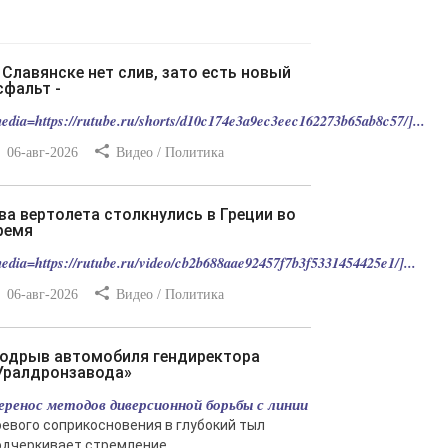
сфальт -
edia=https://rutube.ru/shorts/d10c174e3a9ec3eec162273b65ab8c57/]...
06-авг-2026
Видео / Политика
ремя
edia=https://rutube.ru/video/cb2b688aae92457f7b3f5331454425e1/]...
06-авг-2026
Видео / Политика
Уралдронзавода»
еренос методов диверсионной борьбы с линии
оевого соприкосновения в глубокий тыл
одчеркивает стремление...