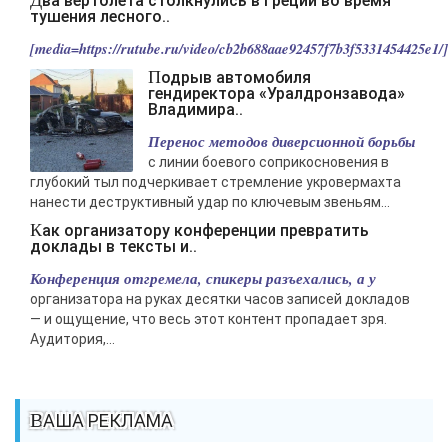
Два вертолета столкнулись в Греции во время
тушения лесного..
[media=https://rutube.ru/video/cb2b688aae92457f7b3f5331454425e1/].
Подрыв автомобиля
гендиректора «Уралдронзавода»
Владимира..
Перенос методов диверсионной борьбы
с линии боевого соприкосновения в
глубокий тыл подчеркивает стремление укровермахта
нанести деструктивный удар по ключевым звеньям...
Как организатору конференции превратить
доклады в тексты и..
Конференция отгремела, спикеры разъехались, а у
организатора на руках десятки часов записей докладов
— и ощущение, что весь этот контент пропадает зря.
Аудитория,...
ВАША РЕКЛАМА