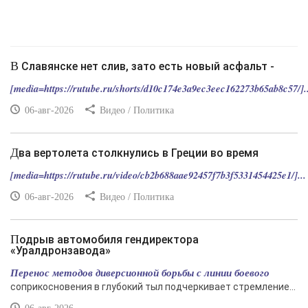
В Славянске нет слив, зато есть новый асфальт -
[media=https://rutube.ru/shorts/d10c174e3a9ec3eec162273b65ab8c57/]..
06-авг-2026
Видео / Политика
Два вертолета столкнулись в Греции во время
[media=https://rutube.ru/video/cb2b688aae92457f7b3f5331454425e1/]...
06-авг-2026
Видео / Политика
Подрыв автомобиля гендиректора
«Уралдронзавода»
Перенос методов диверсионной борьбы с линии боевого
соприкосновения в глубокий тыл подчеркивает стремление...