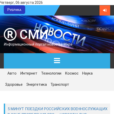
Четверг, 06 августа 2026
Рубрика
СМИ
Информационный портал новостей Мира
Авто
Интернет
Технологии
Космос
Наука
ГЛАВНАЯ
Здоровье
Энергетика
Транспорт
СЕГОДНЯ
ПОЛИТИКА
5 МИНУТ ПОЕЗДКИ РОССИЙСКИХ ВОЕННОСЛУЖАЩИХ
ЭКОНОМИКА