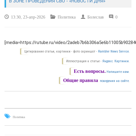
В ЗОНЕ ПРОВЕДЕНИЯ СВО - «НОВОСТИ ДНЯ»
КУЛЬТУРА
13:30, 23-апр-2026
Политика
Болеслав
0
СПОРТ
[media=https://rutube.ru/video/2adeb7b6b306a5e6b11005b90284
ВОЕННЫЕ ДЕЙСТВИЯ
Цитирование статьи, картинки - фото скриншот -
Rambler News Service.
ПРОИСШЕСТВИЯ
Иллюстрация к статье -
Яндекс. Картинки.
Есть вопросы.
Напишите нам.
Общие правила
поведения на сайте.
Политика