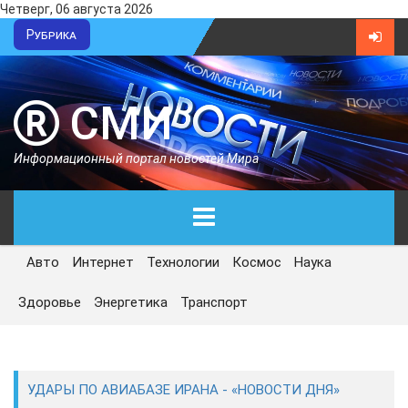
Четверг, 06 августа 2026
Рубрика
СМИ
Информационный портал новостей Мира
Авто
Интернет
Технологии
Космос
Наука
ГЛАВНАЯ
Здоровье
Энергетика
Транспорт
СЕГОДНЯ
ПОЛИТИКА
УДАРЫ ПО АВИАБАЗЕ ИРАНА - «НОВОСТИ ДНЯ»
ЭКОНОМИКА