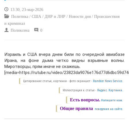
13:30, 23-мар-2026
КУЛЬТУРА
Политика / США / ДНР и ЛНР / Новости дня / Происшествия
и криминал
СПОРТ
Поликсена
0
ВОЕННЫЕ ДЕЙСТВИЯ
Израиль и США вчера днем били по очередной авиабазе
ПРОИСШЕСТВИЯ
Ирана, на фоне дыма четко видны взрывные волны.
Миротворцы, прям иначе не скажешь.
[media=https://rutube.ru/video/23823da9076e176d77d6dbc59d74
Цитирование статьи, картинки - фото скриншот -
Rambler News Service.
Иллюстрация к статье -
Яндекс. Картинки.
Есть вопросы.
Напишите нам.
Общие правила
поведения на сайте.