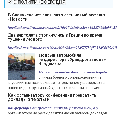
✔ О ПОЛИТИКЕ СЕГОДНЯ
В Славянске нет слив, зато есть новый асфальт -
«Новости..
[media=https://rutube.ru/shorts/d10c174e3a9ec3eec162273b65ab8c57/
Два вертолета столкнулись в Греции во время
тушения лесного..
[media=https://rutube.ru/video/cb2b688aae92457f7b3f5331454425e1/].
Подрыв автомобиля
гендиректора «Уралдронзавода»
Владимира..
Перенос методов диверсионной борьбы
с линии боевого соприкосновения в
глубокий тыл подчеркивает стремление укровермахта
нанести деструктивный удар по ключевым звеньям...
Как организатору конференции превратить
доклады в тексты и..
Конференция отгремела, спикеры разъехались, а у
организатора на руках десятки часов записей докладов