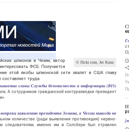
США изымают ракеты Patriot у
е
Г
с
С
йских шпионов в Чехии, автор
© flickr.com, Jer Kunz
аинтересовать ФСБ. Получается
чение этой якобы шпионской сети хвалят в США главу
По
 составляет труда.
Ук
овышении главы Службы безопасности и информации (BIS)
Пр
ала. А сотрудников гражданской контрразведки президент
и».
Ночью по Украине совершён очередной
р
вопреки заявлению президента Земана, в Чехии никогда не
льном количестве (ради выявления противоядия) нервно-
[m
ким следователям, именно им в Солсбери был отравлен