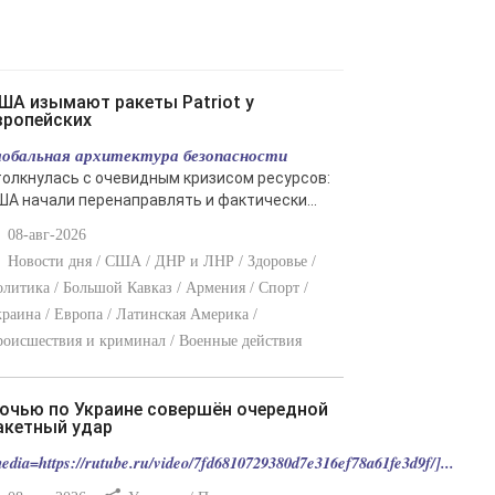
вропейских
лобальная архитектура безопасности
толкнулась с очевидным кризисом ресурсов:
ША начали перенаправлять и фактически...
08-авг-2026
Новости дня / США / ДНР и ЛНР / Здоровье /
литика / Большой Кавказ / Армения / Спорт /
раина / Европа / Латинская Америка /
оисшествия и криминал / Военные действия
акетный удар
edia=https://rutube.ru/video/7fd6810729380d7e316ef78a61fe3d9f/]...