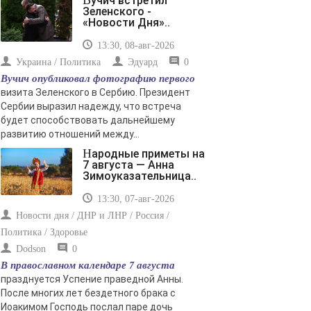
Вучич встретил
Зеленского -
«Новости Дня»..
13:30, 08-авг-2026
Украина / Политика
Эдуард
0
Вучич опубликовал фотографию первого
визита Зеленского в Сербию. Президент
Сербии выразил надежду, что встреча
будет способствовать дальнейшему
развитию отношений между...
Народные приметы на
7 августа — Анна
Зимоуказательница..
13:30, 07-авг-2026
Новости дня / ДНР и ЛНР / Россия /
Политика / Здоровье
Dodson
0
В православном календаре 7 августа
празднуется Успение праведной Анны.
После многих лет бездетного брака с
Иоакимом Господь послал паре дочь