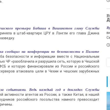
ь.
Вучич встретил Зеленского - «Новости
Д
В
чешского премьера Бабиша в Вашингтон главу Службы
в
риняла в штаб-квартире ЦРУ в Лэнгли его глава Джина
С
разведку.
лка сообщил на конференции по безопасности в Палате
ужба безопасности и информации вместе с Национальным
ью ЧР «разоблачила и разрушила сеть, которую в Чешской
ФСБ и которую финансировали из России и российского
 серверов атаковала цели в Чехии и чешских зарубежных
 за событиями. Ведь каждый год в докладах Службы
й активности агентов из России, а также Китая, в нашей
рудников российского посольства намного превосходит
причины.