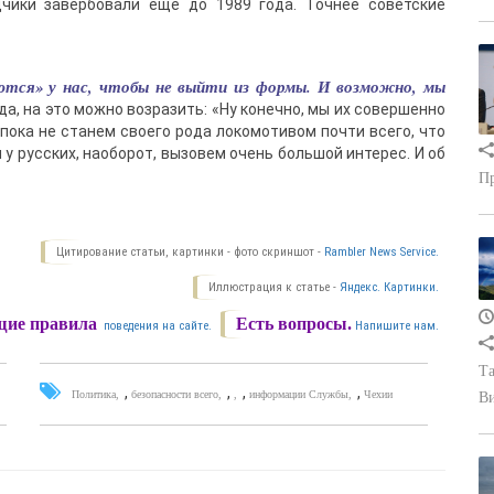
дчики завербовали еще до 1989 года. Точнее советские
тся» у нас, чтобы не выйти из формы. И возможно, мы
а, на это можно возразить: «Ну конечно, мы их совершенно
 пока не станем своего рода локомотивом почти всего, что
 у русских, наоборот, вызовем очень большой интерес. И об
Пр
Цитирование статьи, картинки - фото скриншот -
Rambler News Service.
Иллюстрация к статье -
Яндекс. Картинки.
ие правила
Есть вопросы.
поведения на сайте.
Напишите нам.
Та
,
,
,
,
Политика
безопасности всего
информации Службы
Чехии
В