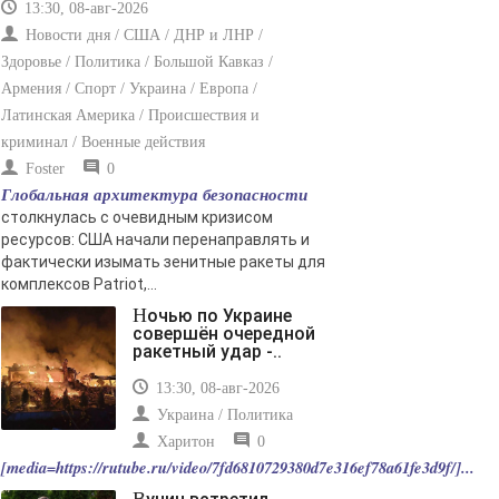
13:30, 08-авг-2026
Новости дня / США / ДНР и ЛНР /
Здоровье / Политика / Большой Кавказ /
Армения / Спорт / Украина / Европа /
Латинская Америка / Происшествия и
криминал / Военные действия
Foster
0
Глобальная архитектура безопасности
столкнулась с очевидным кризисом
ресурсов: США начали перенаправлять и
фактически изымать зенитные ракеты для
комплексов Patriot,...
Ночью по Украине
совершён очередной
ракетный удар -..
13:30, 08-авг-2026
Украина / Политика
Харитон
0
[media=https://rutube.ru/video/7fd6810729380d7e316ef78a61fe3d9f/]...