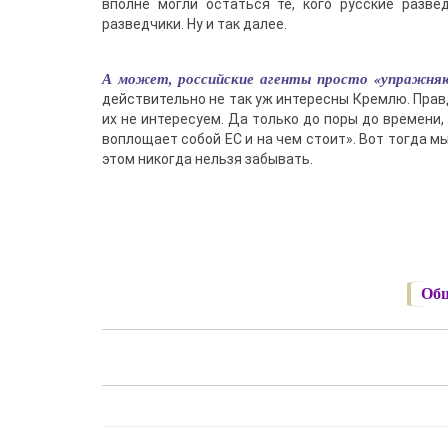
вполне могли остаться те, кого русские разве
разведчики. Ну и так далее.
А может, российские агенты просто «упражняю
действительно не так уж интересны Кремлю. Правд
их не интересуем. Да только до поры до времени,
воплощает собой ЕС и на чем стоит». Вот тогда мы
этом никогда нельзя забывать.
Общ