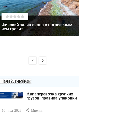
Финский залив снова стал зелёным:
Лето отступает: в Магаданской
чем грозит ...
области выпал с
ПОПУЛЯРНОЕ
Авиаперевозка хрупких
грузов: правила упаковки
10-июл-2026
Мнения