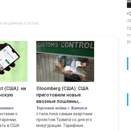
ЛН
Пр
те
Вл
Bloomberg (США): США
инскую
приготовили новые
ввозные пошлины,..
винное
Торговая война с Китаем
антазии о
стала пока самым азартным
тарении,
проектом Трампа со дня его
ать в США
инаугурации. Тарифные..