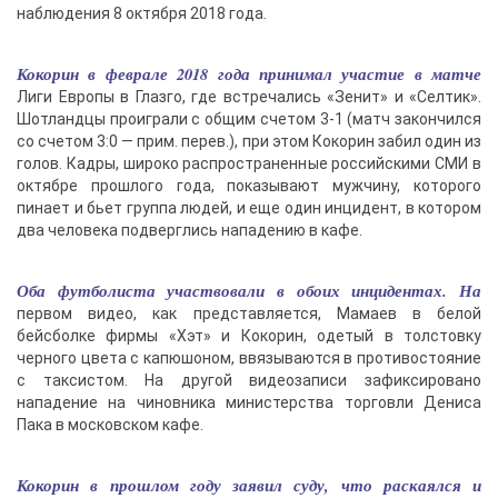
наблюдения 8 октября 2018 года.
Кокорин в феврале 2018 года принимал участие в матче
Лиги Европы в Глазго, где встречались «Зенит» и «Селтик».
Шотландцы проиграли с общим счетом 3-1 (матч закончился
со счетом 3:0 — прим. перев.), при этом Кокорин забил один из
голов. Кадры, широко распространенные российскими СМИ в
октябре прошлого года, показывают мужчину, которого
пинает и бьет группа людей, и еще один инцидент, в котором
два человека подверглись нападению в кафе.
Оба футболиста участвовали в обоих инцидентах. На
первом видео, как представляется, Мамаев в белой
бейсболке фирмы «Хэт» и Кокорин, одетый в толстовку
черного цвета с капюшоном, ввязываются в противостояние
с таксистом. На другой видеозаписи зафиксировано
нападение на чиновника министерства торговли Дениса
Пака в московском кафе.
Кокорин в прошлом году заявил суду, что раскаялся и