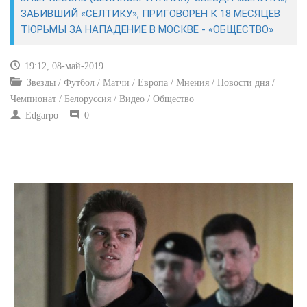
ЭКОНОМИКА
ЗАБИВШИЙ «СЕЛТИКУ», ПРИГОВОРЕН К 18 МЕСЯЦЕВ
ТЮРЬМЫ ЗА НАПАДЕНИЕ В МОСКВЕ - «ОБЩЕСТВО»
КУЛЬТУРА
19:12, 08-май-2019
СПОРТ
Звезды / Футбол / Матчи / Европа / Мнения / Новости дня /
Чемпионат / Белоруссия / Видео / Общество
ВОЕННЫЕ ДЕЙСТВИЯ
Edgarpo
0
ПРОИСШЕСТВИЯ