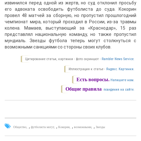
извинился перед одной из жертв, но суд отклонил просьбу
его адвоката освободить футболиста до суда. Кокорин
провел 48 матчей за сборную, но пропустил прошлогодний
чемпионат мира, который проходил в России, из-за травмы
колена. Мамаев, выступающий за «Краснодар», 15 раз
представлял национальную команду, но также пропустил
мундиаль. Звезды футбола теперь могут столкнуться с
возможными санкциями со стороны своих клубов.
Цитирование статьи, картинки - фото скриншот -
Rambler News Service.
Иллюстрация к статье -
Яндекс. Картинки.
Есть вопросы.
Напишите нам.
Общие правила
поведения на сайте.
,
,
,
,
Общество
футболиста могут
Кокорин
возможными
Звезды