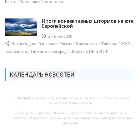
Власть / Команды / Статистика
Итоги конвективных штормов на юге
Европейской
27-июл-2026
Новости дня / Здоровье / Россия / Красноярск / Таблица / ЖКХ /
Технологии / Нижний Новгород / Видео / ДНР и ЛНР
КАЛЕНДАРЬ НОВОСТЕЙ
-- Начинайте делать все, что вы можете сделать – и даже то, о чем
можете хотя бы мечтать.
-- Все дело в мыслях. Мысль — начало всего. И мыслями можно
управлять. И поэтому главное дело совершенствования: работать над
мыслями.
-- Идите уверенно по направлению к мечте. Живите той жизнью,
которую вы сами себе придумали.