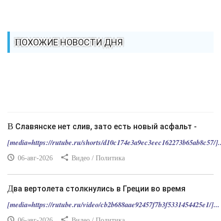
ПОХОЖИЕ НОВОСТИ ДНЯ
В Славянске нет слив, зато есть новый асфальт -
[media=https://rutube.ru/shorts/d10c174e3a9ec3eec162273b65ab8c57/]..
06-авг-2026
Видео / Политика
Два вертолета столкнулись в Греции во время
[media=https://rutube.ru/video/cb2b688aae92457f7b3f5331454425e1/]...
06-авг-2026
Видео / Политика