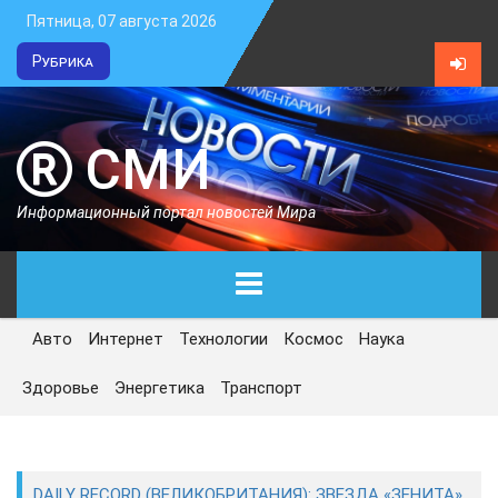
Пятница, 07 августа 2026
Рубрика
СМИ
Информационный портал новостей Мира
Авто
Интернет
Технологии
Космос
Наука
ГЛАВНАЯ
Здоровье
Энергетика
Транспорт
СЕГОДНЯ
ПОЛИТИКА
DAILY RECORD (ВЕЛИКОБРИТАНИЯ): ЗВЕЗДА «ЗЕНИТА»,