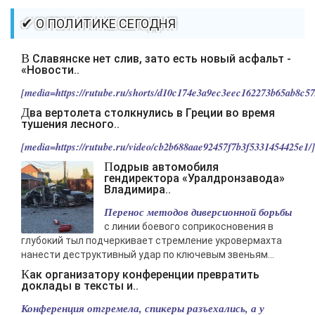
-- Самое большое богатство — это ум. Самая большая нищета —
✔ О ПОЛИТИКЕ СЕГОДНЯ
глупость. Из всех страхов самый пугающий — самолюбование.
-- Лучшее, что можно сделать с хорошим советом, это пропустить его
В Славянске нет слив, зато есть новый асфальт -
мимо ушей. Он никогда не бывает полезен никому, кроме того, кто его
«Новости..
дал.
[media=https://rutube.ru/shorts/d10c174e3a9ec3eec162273b65ab8c57/
-- Люблю давать советы и очень не люблю, когда их дают мне.
Два вертолета столкнулись в Греции во время
тушения лесного..
[media=https://rutube.ru/video/cb2b688aae92457f7b3f5331454425e1/].
Подрыв автомобиля
гендиректора «Уралдронзавода»
Владимира..
Перенос методов диверсионной борьбы
с линии боевого соприкосновения в
глубокий тыл подчеркивает стремление укровермахта
нанести деструктивный удар по ключевым звеньям...
Как организатору конференции превратить
доклады в тексты и..
Конференция отгремела, спикеры разъехались, а у