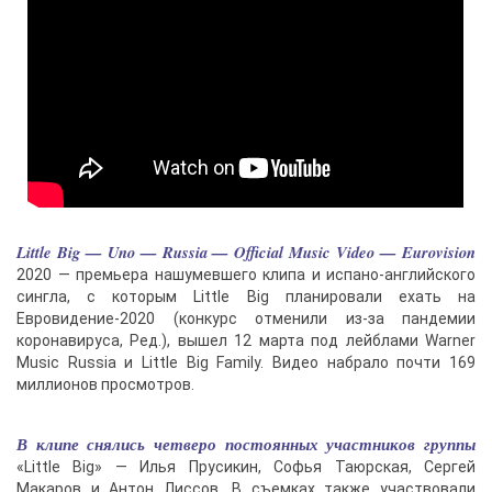
Little Big — Uno — Russia — Official Music Video — Eurovision
2020 — премьера нашумевшего клипа и испано-английского
сингла, с которым Little Big планировали ехать на
Евровидение-2020 (конкурс отменили из-за пандемии
коронавируса, Ред.), вышел 12 марта под лейблами Warner
Music Russia и Little Big Family. Видео набрало почти 169
миллионов просмотров.
В клипе снялись четверо постоянных участников группы
«Little Big» — Илья Прусикин, Софья Таюрская, Сергей
Макаров и Антон Лиссов. В съемках также участвовали