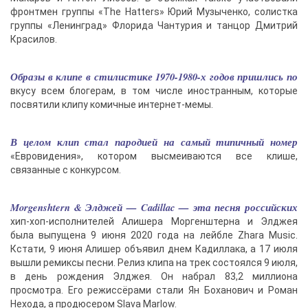
фронтмен группы «The Hatters» Юрий Музыченко, солистка
группы «Ленинград» Флорида Чантурия и танцор Дмитрий
Красилов.
Образы в клипе в стилистике 1970-1980-х годов пришлись по
вкусу всем блогерам, в том числе иностранным, которые
посвятили клипу комичные интернет-мемы.
В целом клип стал пародией на самый типичный номер
«Евровидения», котором высмеиваются все клише,
связанные с конкурсом.
Morgenshtern & Элджей — Cadillac — эта песня российских
хип-хоп-исполнителей Алишера Моргенштерна и Элджея
была выпущена 9 июня 2020 года на лейбле Zhara Music.
Кстати, 9 июня Алишер объявил днем Кадиллака, а 17 июля
вышли ремиксы песни. Релиз клипа на трек состоялся 9 июля,
в день рождения Элджея. Он набрал 83,2 миллиона
просмотра. Его режиссёрами стали Ян Боханович и Роман
Нехода, а продюсером Slava Marlow.