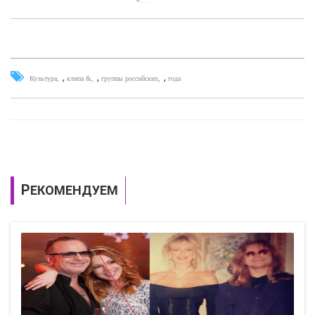
,
,
,
Культура
клипа &
группы российских
года
РЕКОМЕНДУЕМ