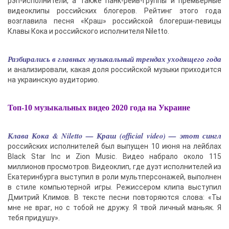
рэп-исполнители, а также панк-рейв-группы и премьерные
видеоклипы российских блогеров. Рейтинг этого года
возглавила песня «Краш» российской блогерши-певицы
Клавы Кока и российского исполнителя Niletto.
Разбирались в главных музыкальный трендах уходящего года
и анализировали, какая доля российской музыки приходится
на украинскую аудиторию.
Топ-10 музыкальных видео 2020 года на Украине
Клава Кока & Niletto — Краш (official video) — этот сингл
российских исполнителей был выпущен 10 июня на лейблах
Black Star Inc и Zion Music. Видео набрало около 115
миллионов просмотров. Видеоклип, где дуэт исполнителей из
Екатеринбурга выступил в роли мультперсонажей, выполнен
в стиле компьютерной игры. Режиссером клипа выступил
Дмитрий Климов. В тексте песни повторяются слова: «Ты
мне не враг, но с тобой не дружу. Я твой личный маньяк. Я
тебя придушу».