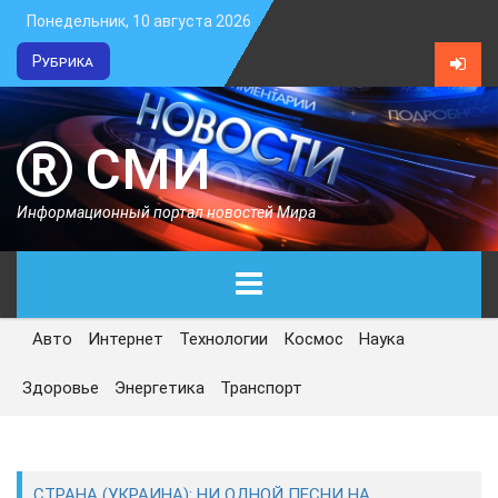
Понедельник, 10 августа 2026
Рубрика
СМИ
Информационный портал новостей Мира
Авто
Интернет
Технологии
Космос
Наука
ГЛАВНАЯ
Здоровье
Энергетика
Транспорт
СЕГОДНЯ
ПОЛИТИКА
СТРАНА (УКРАИНА): НИ ОДНОЙ ПЕСНИ НА