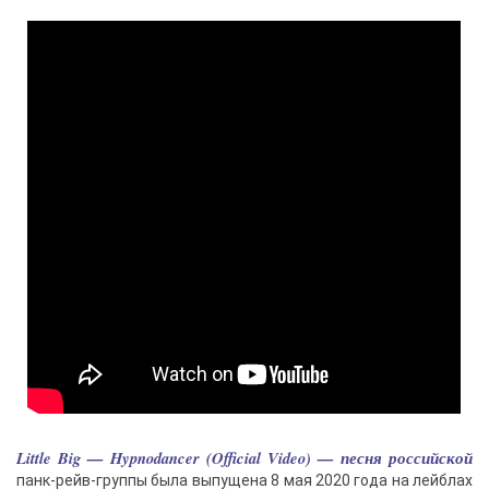
Little Big — Hypnodancer (Official Video) — песня российской
панк-рейв-группы была выпущена 8 мая 2020 года на лейблах