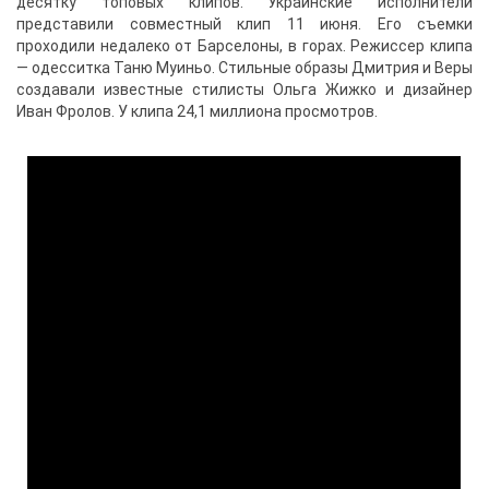
десятку топовых клипов. Украинские исполнители
представили совместный клип 11 июня. Его съемки
проходили недалеко от Барселоны, в горах. Режиссер клипа
— одесситка Таню Муиньо. Стильные образы Дмитрия и Веры
создавали известные стилисты Ольга Жижко и дизайнер
Иван Фролов. У клипа 24,1 миллиона просмотров.