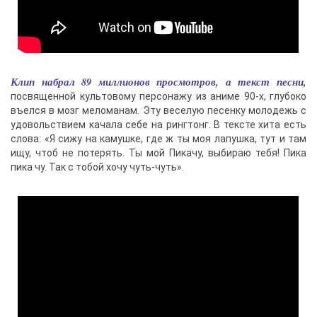
Клип набрал 89 миллионов просмотров, а текст песни,
посвященной культовому персонажу из аниме 90-х, глубоко
въелся в мозг меломанам. Эту веселую песенку молодежь с
удовольствием качала себе на рингтонг. В тексте хита есть
слова: «Я сижу на камушке, где ж ты моя лапушка, тут и там
ищу, чтоб не потерять. Ты мой Пикачу, выбираю тебя! Пика
пика чу. Так с тобой хочу чуть-чуть».