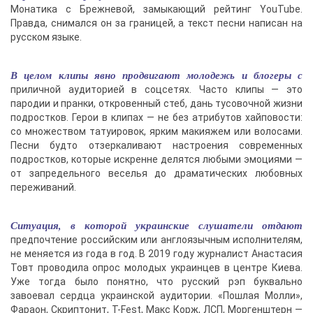
Монатика с Брежневой, замыкающий рейтинг YouTube.
Правда, снимался он за границей, а текст песни написан на
русском языке.
В целом клипы явно продвигают молодежь и блогеры с
приличной аудиторией в соцсетях. Часто клипы — это
пародии и пранки, откровенный стеб, дань тусовочной жизни
подростков. Герои в клипах — не без атрибутов хайповости:
со множеством татуировок, ярким макияжем или волосами.
Песни будто отзеркаливают настроения современных
подростков, которые искренне делятся любыми эмоциями —
от запредельного веселья до драматических любовных
переживаний.
Ситуация, в которой украинские слушатели отдают
предпочтение российским или англоязычным исполнителям,
не меняется из года в год. В 2019 году журналист Анастасия
Товт проводила опрос молодых украинцев в центре Киева.
Уже тогда было понятно, что русский рэп буквально
завоевал сердца украинской аудитории. «Пошлая Молли»,
Фараон, Скриптонит, Т-Fest, Макс Корж, ЛСП, Моргенштерн —