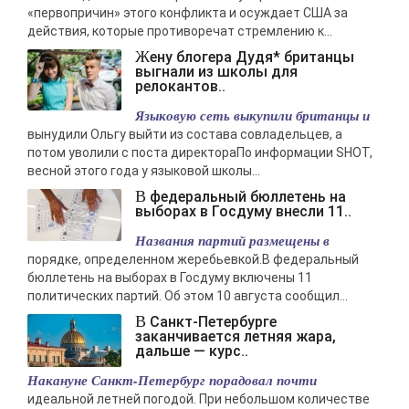
«первопричин» этого конфликта и осуждает США за
действия, которые противоречат стремлению к...
Жену блогера Дудя* британцы
выгнали из школы для
релокантов..
Языковую сеть выкупили британцы и
вынудили Ольгу выйти из состава совладельцев, а
потом уволили с поста директораПо информации SHOT,
весной этого года у языковой школы...
В федеральный бюллетень на
выборах в Госдуму внесли 11..
Названия партий размещены в
порядке, определенном жеребьевкой.В федеральный
бюллетень на выборах в Госдуму включены 11
политических партий. Об этом 10 августа сообщил...
В Санкт-Петербурге
заканчивается летняя жара,
дальше — курс..
Накануне Санкт-Петербург порадовал почти
идеальной летней погодой. При небольшом количестве