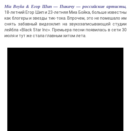
Mia Boyka & Егор Шип — Пикачу — российские артисты,
18-летний Егор Шип и 23-летняя Миа Бойка, больше известны
как блогеры и звезды тик-тока. Впрочем, это не помешало им
снять забавный видеоклип на звукозаписывающей студии
лейбла «Black Star Inc». Премьера песни появилась в сети 30
июля и тут же стала главным хитом лета.