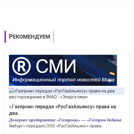
РЕКОМЕНДУЕМ
«Газпром» передал «РусГазАльянсу» права на
два..
Дочернее предприятие «Газпрома» — «Газпром добыча
Ямбург» передало ООО «РусГазАльянс» права..