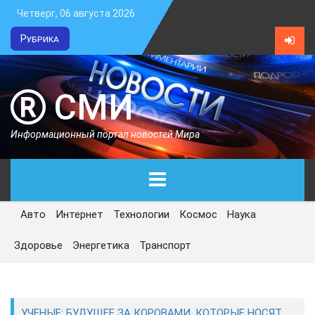
Четверг, 06 августа 2026
Рубрика
СМИ
Информационный портал новостей Мира
Авто
Интернет
Технологии
Космос
Наука
ГЛАВНАЯ
Здоровье
Энергетика
Транспорт
СЕГОДНЯ
ПОЛИТИКА
УЧЕНЫЕ: БУДУЩЕЕ ЗА КОРОВАМИ, КОТОРЫЕ НОСЯТ