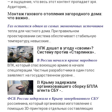
— и ощущение, что весь этот контент пропадает зря.
Аудитория,...
Монтаж газового отопления загородного дома:
что важно..
Газ остается одним из самых экономичных источников
тепла для частного дома. При правильном
проектировании система обеспечивает стабильную
температуру, невысокие...
ВПК душат в угоду «своим»?
Систему против «Старлинка»..
В России начался кризис народного
ВПК, который спас воюющую армию в начале
спецоперации. Частные разработчики в один голос
заявляют: на государственном уровне...
В Крыму задержали
организовавшего сборку БПЛА
агента СБУ -..
ФСБ России задержала в Крыму завербованного СБУ
россиянина, который организовал изготовление с
помощью 3D-принтеров отдельных составляющих