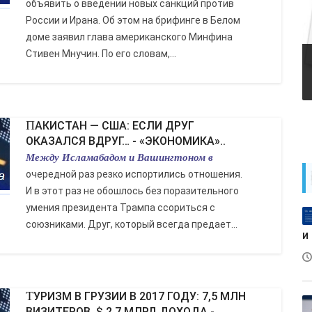
объявить о введении новых санкций против
России и Ирана. Об этом на брифинге в Белом
доме заявил глава американского Минфина
Стивен Мнучин. По его словам,...
ПАКИСТАН — США: ЕСЛИ ДРУГ
ОКАЗАЛСЯ ВДРУГ… - «ЭКОНОМИКА»..
Между Исламабадом и Вашингтоном в
очередной раз резко испортились отношения.
И в этот раз не обошлось без поразительного
умения президента Трампа ссориться с
союзниками. Друг, который всегда предает...
и
ТУРИЗМ В ГРУЗИИ В 2017 ГОДУ: 7,5 МЛН
ВИЗИТЕРОВ, $ 2,7 МЛРД ДОХОДА -