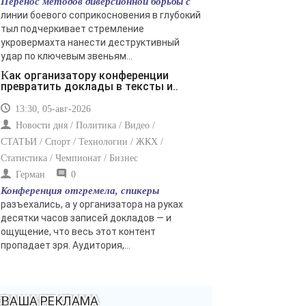
Перенос методов диверсионной борьбы с
линии боевого соприкосновения в глубокий
тыл подчеркивает стремление
укровермахта нанести деструктивный
удар по ключевым звеньям...
Как организатору конференции
превратить доклады в тексты и..
13:30, 05-авг-2026
Новости дня / Политика / Видео /
СТАТЬИ / Спорт / Технологии / ЖКХ /
Статистика / Чемпионат / Бизнес
Герман
0
Конференция отгремела, спикеры
разъехались, а у организатора на руках
десятки часов записей докладов — и
ощущение, что весь этот контент
пропадает зря. Аудитория,...
ВАША РЕКЛАМА