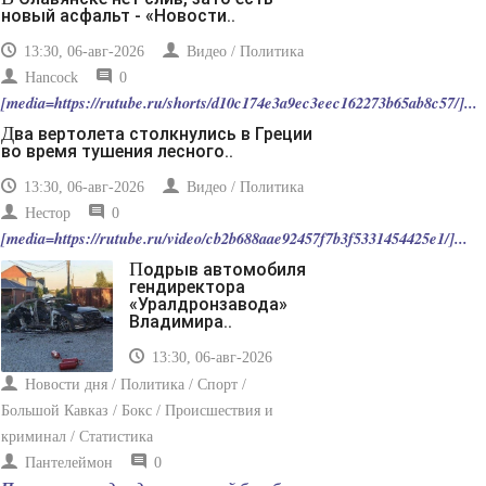
-- Лучшее, что можно сделать с хорошим советом, это
новый асфальт - «Новости..
пропустить его мимо ушей. Он никогда не бывает
полезен никому, кроме того, кто его дал.
13:30, 06-авг-2026
Видео / Политика
-- Люблю давать советы и очень не люблю, когда их
Hancock
0
дают мне.
[media=https://rutube.ru/shorts/d10c174e3a9ec3eec162273b65ab8c57/]...
Два вертолета столкнулись в Греции
во время тушения лесного..
13:30, 06-авг-2026
Видео / Политика
Нестор
0
[media=https://rutube.ru/video/cb2b688aae92457f7b3f5331454425e1/]...
Подрыв автомобиля
гендиректора
«Уралдронзавода»
Владимира..
13:30, 06-авг-2026
Новости дня / Политика / Спорт /
Большой Кавказ / Бокс / Происшествия и
криминал / Статистика
Пантелеймон
0