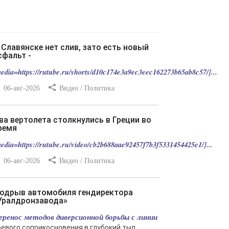
сфальт -
edia=https://rutube.ru/shorts/d10c174e3a9ec3eec162273b65ab8c57/]...
06-авг-2026
Видео / Политика
ремя
edia=https://rutube.ru/video/cb2b688aae92457f7b3f5331454425e1/]...
06-авг-2026
Видео / Политика
Уралдронзавода»
еренос методов диверсионной борьбы с линии
оевого соприкосновения в глубокий тыл