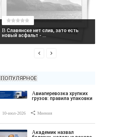
В Славянске нет слив, зато есть
Два вертолета столкнулись в
новый асфальт - ...
Греции во время
ПОПУЛЯРНОЕ
Авиаперевозка хрупких
грузов: правила упаковки
10-июл-2026
Мнения
Академик назвал