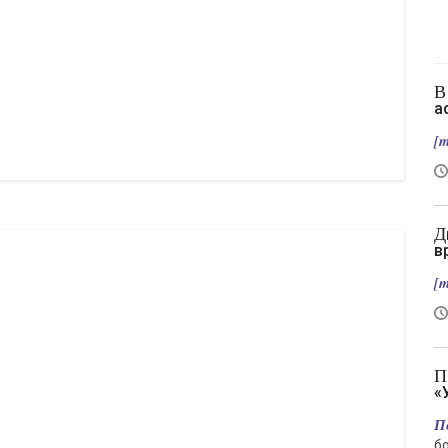
В Славянске нет слив, зато есть новый
а
[m
Два вертолета столкнулись в Греции во
в
[m
Подрыв автомобиля гендиректора
«
П
б