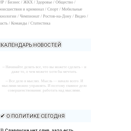
Р / Бизнес / ЖКХ / Здоровье / Общество /
оисшествия и криминал / Спорт / Мобильные
хнологии / Чемпионат / Ростов-на-Дону / Видео /
асть / Команды / Статистика
КАЛЕНДАРЬ НОВОСТЕЙ
-- Начинайте делать все, что вы можете сделать – и
даже то, о чем можете хотя бы мечтать.
-- Все дело в мыслях. Мысль — начало всего. И
мыслями можно управлять. И поэтому главное дело
совершенствования: работать над мыслями.
-- Идите уверенно по направлению к мечте. Живите
той жизнью, которую вы сами себе придумали.
-- Самое большое богатство — это ум. Самая большая
✔ О ПОЛИТИКЕ СЕГОДНЯ
нищета — глупость. Из всех страхов самый пугающий
— самолюбование.
В Славянске нет слив, зато есть