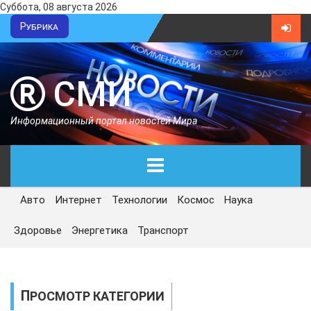
Суббота, 08 августа 2026
Рубрика
СМИ
Информационный портал новостей Мира
Авто
Интернет
Технологии
Космос
Наука
ГЛАВНАЯ
Здоровье
Энергетика
Транспорт
СЕГОДНЯ
ПОЛИТИКА
ПРОСМОТР КАТЕГОРИИ
ЭКОНОМИКА