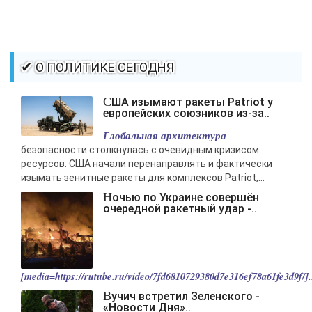
✔ О ПОЛИТИКЕ СЕГОДНЯ
США изымают ракеты Patriot у
европейских союзников из-за..
Глобальная архитектура
безопасности столкнулась с очевидным кризисом
ресурсов: США начали перенаправлять и фактически
изымать зенитные ракеты для комплексов Patriot,...
Ночью по Украине совершён
очередной ракетный удар -..
[media=https://rutube.ru/video/7fd6810729380d7e316ef78a61fe3d9f/].
Вучич встретил Зеленского -
«Новости Дня»..