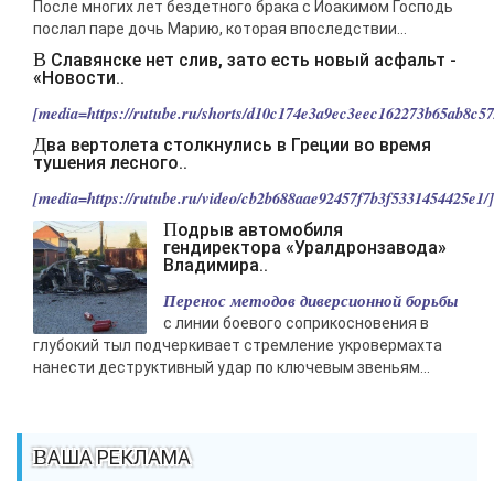
После многих лет бездетного брака с Иоакимом Господь
послал паре дочь Марию, которая впоследствии...
В Славянске нет слив, зато есть новый асфальт -
«Новости..
[media=https://rutube.ru/shorts/d10c174e3a9ec3eec162273b65ab8c57/
Два вертолета столкнулись в Греции во время
тушения лесного..
[media=https://rutube.ru/video/cb2b688aae92457f7b3f5331454425e1/].
Подрыв автомобиля
гендиректора «Уралдронзавода»
Владимира..
Перенос методов диверсионной борьбы
с линии боевого соприкосновения в
глубокий тыл подчеркивает стремление укровермахта
нанести деструктивный удар по ключевым звеньям...
ВАША РЕКЛАМА