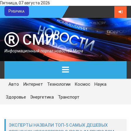
Пятница, 07 августа 2026
Рубрика
СМИ
Информационный портал новостей Мира
Авто
Интернет
Технологии
Космос
Наука
ГЛАВНАЯ
Здоровье
Энергетика
Транспорт
СЕГОДНЯ
ПОЛИТИКА
ЭКСПЕРТЫ НАЗВАЛИ ТОП-5 САМЫХ ДЕШЕВЫХ
ЭКОНОМИКА