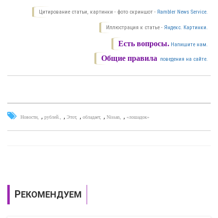
Цитирование статьи, картинки - фото скриншот -
Rambler News Service.
Иллюстрация к статье -
Яндекс. Картинки.
Есть вопросы.
Напишите нам.
Общие правила
поведения на сайте.
,
,
,
,
,
Новости
рублей.
Этот
обладает
Nissan
«лошадок»
РЕКОМЕНДУЕМ