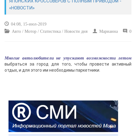
ЯПОНСКИХ КРОССОВЕРОВ С ПОЛНЫМ ПРИВОДОМ -
«НОВОСТИ»
КУЛЬТУРА
04:08, 15-июл-2019
СПОРТ
Авто / Мотор / Статистика / Новости дня
Марианна
0
ВОЕННЫЕ ДЕЙСТВИЯ
Многие автолюбители не упускают возможности летом
ПРОИСШЕСТВИЯ
выбраться за город для того, чтобы провести активный
отдых, и для этого им необходимы паркетники.