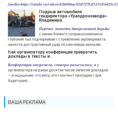
[media=https://rutube.ru/video/cb2b688aae92457f7b3f5331454425e1/].
Подрыв автомобиля
гендиректора «Уралдронзавода»
Владимира..
Перенос методов диверсионной борьбы
с линии боевого соприкосновения в
глубокий тыл подчеркивает стремление укровермахта
нанести деструктивный удар по ключевым звеньям...
Как организатору конференции превратить
доклады в тексты и..
Конференция отгремела, спикеры разъехались, а у
организатора на руках десятки часов записей докладов
— и ощущение, что весь этот контент пропадает зря.
Аудитория,...
ВАША РЕКЛАМА