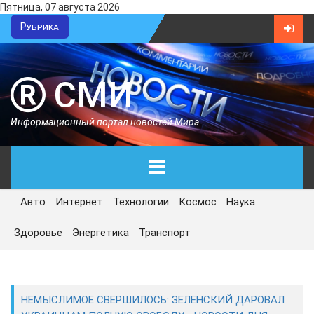
Пятница, 07 августа 2026
Рубрика
СМИ
Информационный портал новостей Мира
Авто
Интернет
Технологии
Космос
Наука
ГЛАВНАЯ
Здоровье
Энергетика
Транспорт
СЕГОДНЯ
ПОЛИТИКА
НЕМЫСЛИМОЕ СВЕРШИЛОСЬ: ЗЕЛЕНСКИЙ ДАРОВАЛ
ЭКОНОМИКА