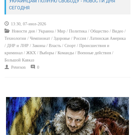
УКРАИНЦАМ ПОЛНУЮ СВОБОДУ - НОВОСТИ ДНЯ
СЕГОДНЯ
КУЛЬТУРА
13:30, 07-июл-2026
СПОРТ
Новости дня / Украина / Мир / Политика / Общество / Видео /
Технологии / Чемпионат / Здоровье / Россия / Латинская Америка
ВОЕННЫЕ ДЕЙСТВИЯ
/ ДНР и ЛНР / Законы / Власть / Спорт / Происшествия и
криминал / ЖКХ / Выборы / Команды / Военные действия /
ПРОИСШЕСТВИЯ
Большой Кавказ
Peterson
0