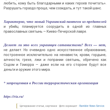
любить, кому быть благодарными и каких героев почитать».
Разрушать гораздо проще, чем созидать, и тут такой шанс.
Характерно, что новый Украинский пантеон из предателей
и убийц планируется соорудить в одной из главных
православных святынь — Киево-Печерской лавре.
Делает ли это всех украинцев сатанистами? Всех — нет,
не делает. Но очевидно одно: искусственное образование,
построенное исключительно на ненависти, крови, гордыне,
алчности, грехе, лжи и попрании святынь, обречено как
Содом и Гоморра — даже если на его стороне будут все
деньги и оружие этого мира.
* запрещенная в России террористическая организация
https://ria.ru/
Цитирование статьи, картинки - фото скриншот -
Rambler News Service.