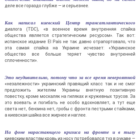
деле все гораздо глубже — и серьезнее.
Как написал киевский Центр трансатлантического
диалога (TDC), «в военное время внутренняя спайка
общества является стратегическим ресурсом». Так вот:
испанское издание El País не так давно отрапортовало, что
эта самая спайка на Украине исчезает: «Украинское
общество все больше теряет чувство внутренней
сплоченности».
Это неудивительно, потому что за все время невероятной
«незалежности» украинский правящий класс так и не смог
предложить жителям Украины внятную позитивную
повестку, кроме москаляк на гиляках и кружевных трусов. За
это воевать и погибать не особо вдохновляет, а тут еще
света нет, бензина нет, гробы с фронта пестрыми стайками,
а киевская шайка все жирнее и наглее.
На фоне нарастающего кризиса на фронте и в тылу
киевским властям кровь из носу потребовался туз в рукаве —