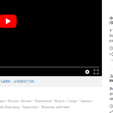
Финский залив снова стал зелёным: чем
г
У
б
ра
/ 
Лето отступает: в Магаданской области
в
ТЫМИ - «НОВОСТИ»
В
д
ав
е / Россия / Бизнес / Чемпионат / Власть / Спорт / Законы /
й Новгород / Транспорт / Военные действия