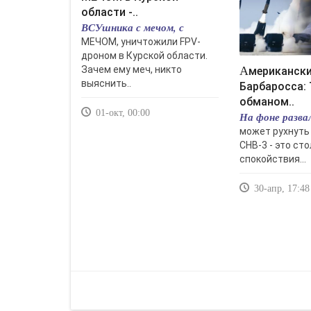
области -..
ВСУшника с мечом, с
МЕЧОМ, уничтожили FPV-
дроном в Курской области.
Зачем ему меч, никто
Американский план
выяснить..
Барбаросса: 
обманом..
01-окт, 00:00
На фоне разва
может рухнуть 
СНВ-3 - это ст
спокойствия...
30-апр, 17:48