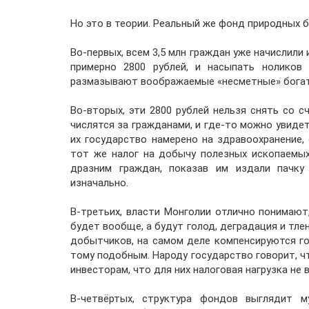
Но это в теории. Реальный же фонд природных 
Во-первых, всем 3,5 млн граждан уже начислили 
примерно 2800 рублей, и насыпать ноликов
размазывают воображаемые «несметные» богатс
Во-вторых, эти 2800 рублей нельзя снять со с
числятся за гражданами, и где-то можно увидет
их государство намерено на здравоохранение,
тот же налог на добычу полезных ископаемых
дразним граждан, показав им издали пачку
изначально.
В-третьих, власти Монголии отлично понимают
будет вообще, а будут голод, деградация и тле
добытчиков, на самом деле компенсируются г
тому подобным. Народу государство говорит, чт
инвесторам, что для них налоговая нагрузка не 
В-четвёртых, структура фондов выглядит 