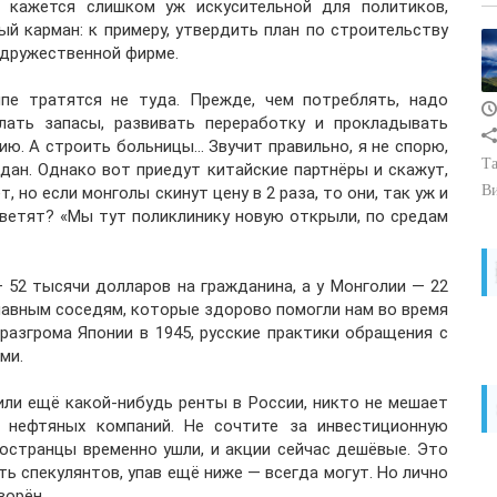
ма кажется слишком уж искусительной для политиков,
й карман: к примеру, утвердить план по строительству
 дружественной фирме.
ипе тратятся не туда. Прежде, чем потреблять, надо
ать запасы, развивать переработку и прокладывать
ю. А строить больницы… Звучит правильно, я не спорю,
Та
дан. Однако вот приедут китайские партнёры и скажут,
В
 но если монголы скинут цену в 2 раза, то они, так уж и
тветят? «Мы тут поликлинику новую открыли, по средам
 52 тысячи долларов на гражданина, а у Монголии — 22
лавным соседям, которые здорово помогли нам во время
разгрома Японии в 1945, русские практики обращения с
ми.
или ещё какой-нибудь ренты в России, никто не мешает
 нефтяных компаний. Не сочтите за инвестиционную
остранцы временно ушли, и акции сейчас дешёвые. Это
ть спекулянтов, упав ещё ниже — всегда могут. Но лично
ворён