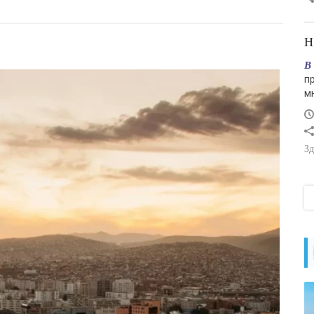
В
п
м
Зд