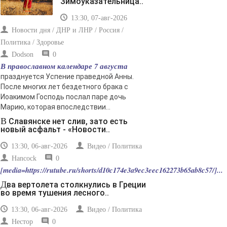
Зимоуказательница..
13:30, 07-авг-2026
Новости дня / ДНР и ЛНР / Россия /
Политика / Здоровье
Dodson
0
В православном календаре 7 августа
празднуется Успение праведной Анны.
После многих лет бездетного брака с
Иоакимом Господь послал паре дочь
Марию, которая впоследствии...
В Славянске нет слив, зато есть
новый асфальт - «Новости..
13:30, 06-авг-2026
Видео / Политика
Hancock
0
[media=https://rutube.ru/shorts/d10c174e3a9ec3eec162273b65ab8c57/]...
Два вертолета столкнулись в Греции
во время тушения лесного..
13:30, 06-авг-2026
Видео / Политика
Нестор
0