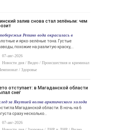
розит
 побережья Репино вода окрасилась в
олотные и ярко-зелёные тона. Густые
зводы, похожие на разлитую краску,...
07-авг-2026
Новости дня / Видео / Происшествия и криминал
Чемпионат / Здоровье
ыпал снег
след за Якутией волна арктического холода
остигла Магаданской области. В ночь на 6
густа сразу несколько...
07-авг-2026
Новости дня / Здоровье / ДНР и ЛНР / Видео