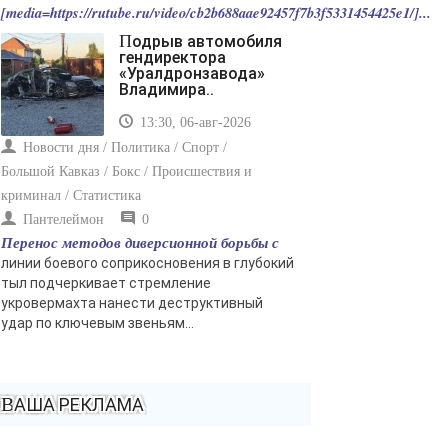
[media=https://rutube.ru/video/cb2b688aae92457f7b3f5331454425e1/]...
Подрыв автомобиля
гендиректора
«Уралдронзавода»
Владимира..
13:30, 06-авг-2026
Новости дня / Политика / Спорт /
Большой Кавказ / Бокс / Происшествия и
криминал / Статистика
Пантелеймон
0
Перенос методов диверсионной борьбы с
линии боевого соприкосновения в глубокий
тыл подчеркивает стремление
укровермахта нанести деструктивный
удар по ключевым звеньям...
ВАША РЕКЛАМА