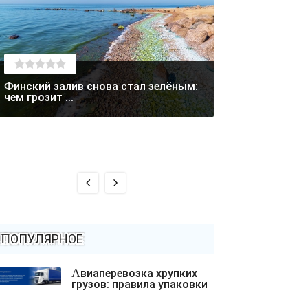
Финский залив снова стал зелёным:
Лето отступает: в Магаданской
чем грозит ...
области выпал с
ПОПУЛЯРНОЕ
Авиаперевозка хрупких
грузов: правила упаковки