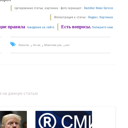
Цитирование статьи, картинки - фото скриншот -
Rambler News Service.
Иллюстрация к статье -
Яндекс. Картинки.
ие правила
Есть вопросы.
поведения на сайте.
Напишите нам.
,
,
,
Новости
что не
Монголии для
вот