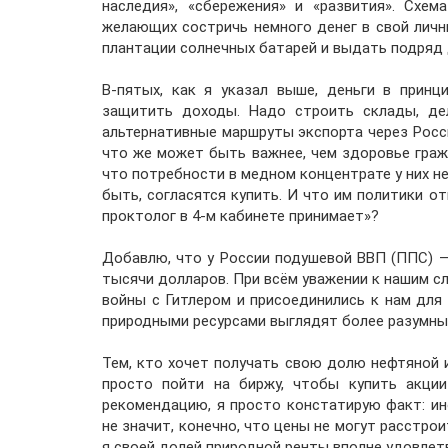
наследия», «сбережения» и «развития». Схе
желающих состричь немного денег в свой личны
плантации солнечных батарей и выдать подряд
В-пятых, как я указал выше, деньги в принц
защитить доходы. Надо строить склады, дел
альтернативные маршруты экспорта через Росси
что же может быть важнее, чем здоровье граж
что потребности в медном концентрате у них нет,
быть, согласятся купить. И что им политики о
проктолог в 4-м кабинете принимает»?
Добавлю, что у России подушевой ВВП (ППС) —
тысячи долларов. При всём уважении к нашим с
войны с Гитлером и присоединились к нам для 
природными ресурсами выглядят более разумны
Тем, кто хочет получать свою долю нефтяной 
просто пойти на биржу, чтобы купить акции
рекомендацию, я просто констатирую факт: ин
не значит, конечно, что цены не могут расстрои
я своей долей природной ренты вполне удовлет