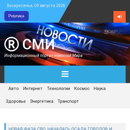
Воскресенье, 09 августа 2026
Рубрика
СМИ
Информационный портал новостей Мира
Авто
Интернет
Технологии
Космос
Наука
ГЛАВНАЯ
Здоровье
Энергетика
Транспорт
СЕГОДНЯ
ПОЛИТИКА
НОВАЯ ФАЗА СВО: НАЧАЛАСЬ ОСАДА ГОРОДОВ И