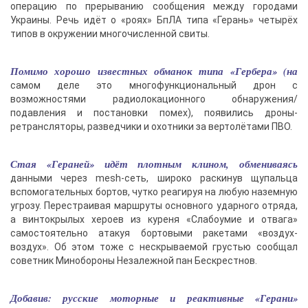
операцию по прерыванию сообщения между городами
Украины. Речь идёт о «роях» БпЛА типа «Герань» четырёх
типов в окружении многочисленной свиты.
Помимо хорошо известных обманок типа «Гербера» (на
самом деле это многофункциональный дрон с
возможностями радиолокационного обнаружения/
подавления и постановки помех), появились дроны-
ретрансляторы, разведчики и охотники за вертолётами ПВО.
Стая «Гераней» идёт плотным клином, обмениваясь
данными через mesh-сеть, широко раскинув щупальца
вспомогательных бортов, чутко реагируя на любую наземную
угрозу. Перестраивая маршруты основного ударного отряда,
а винтокрылых хероев из куреня «Слабоумие и отвага»
самостоятельно атакуя бортовыми ракетами «воздух-
воздух». Об этом тоже с нескрываемой грустью сообщал
советник Минобороны Незалежной пан Бескрестнов.
Добавив: русские моторные и реактивные «Герани»