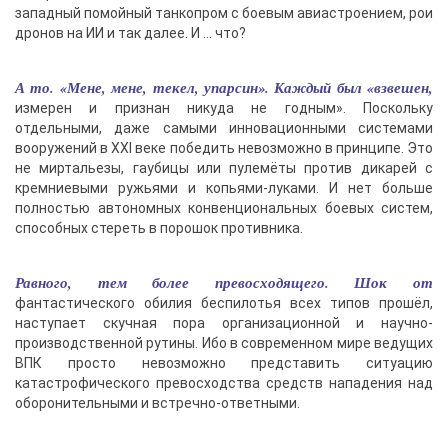
западный помойный танкопром с боевым авиастроением, рои
дронов на ИИ и так далее. И … что?
А то. «Мене, мене, текел, упарсин». Каждый был «взвешен,
измерен и признан никуда не годным». Поскольку
отдельными, даже самыми инновационными системами
вооружений в XXI веке победить невозможно в принципе. Это
не миртальезы, гаубицы или пулемёты против дикарей с
кремниевыми ружьями и копьями-луками. И нет больше
полностью автономных конвенциональных боевых систем,
способных стереть в порошок противника.
Равного, тем более превосходящего. Шок от
фантастического обилия беспилотья всех типов прошёл,
наступает скучная пора организационной и научно-
производственной рутины. Ибо в современном мире ведущих
ВПК просто невозможно представить ситуацию
катастрофического превосходства средств нападения над
оборонительными и встречно-ответными.