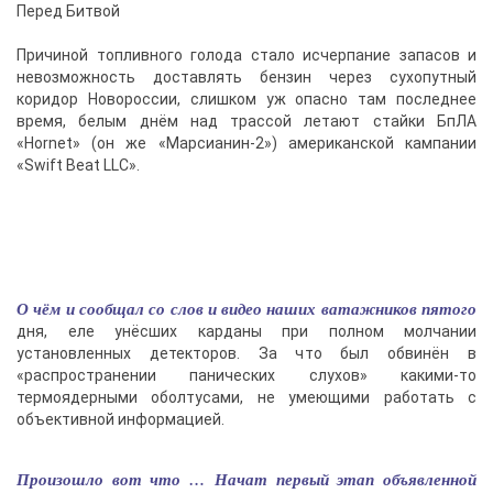
Перед Битвой
Причиной топливного голода стало исчерпание запасов и
невозможность доставлять бензин через сухопутный
коридор Новороссии, слишком уж опасно там последнее
время, белым днём над трассой летают стайки БпЛА
«Hornet» (он же «Марсианин-2») американской кампании
«Swift Beat LLC».
О чём и сообщал со слов и видео наших ватажников пятого
дня, еле унёсших карданы при полном молчании
установленных детекторов. За что был обвинён в
«распространении панических слухов» какими-то
термоядерными оболтусами, не умеющими работать с
объективной информацией.
Произошло вот что … Начат первый этап объявленной