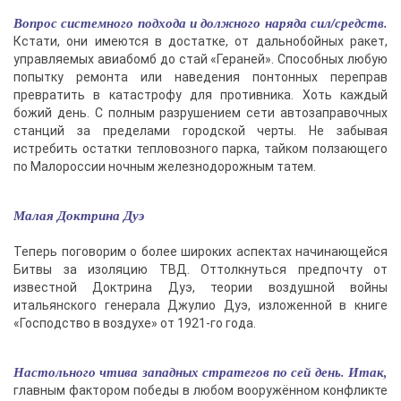
Вопрос системного подхода и должного наряда сил/средств.
Кстати, они имеются в достатке, от дальнобойных ракет,
управляемых авиабомб до стай «Гераней». Способных любую
попытку ремонта или наведения понтонных переправ
превратить в катастрофу для противника. Хоть каждый
божий день. С полным разрушением сети автозаправочных
станций за пределами городской черты. Не забывая
истребить остатки тепловозного парка, тайком ползающего
по Малороссии ночным железнодорожным татем.
Малая Доктрина Дуэ
Теперь поговорим о более широких аспектах начинающейся
Битвы за изоляцию ТВД. Оттолкнуться предпочту от
известной Доктрина Дуэ, теории воздушной войны
итальянского генерала Джулио Дуэ, изложенной в книге
«Господство в воздухе» от 1921-го года.
Настольного чтива западных стратегов по сей день. Итак,
главным фактором победы в любом вооружённом конфликте