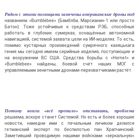
Рядом с этими поганцами замечены американские дроны под
названием «Bumblebee» (Бамблби, Марсианин-1 или просто
Батон). Тоже устойчивые к средствам РЭБ, способные
работать в глубоких сумерках, оснащённые автономной
навигацией, системой захвата цели на ИИ-моделях. То есть,
помимо кустарных произведений сумрячного казяцькага
гения мы сегодня имеем серийные изделия, поступающие и
на вооружении ВС США. Средства борьбы с «Hornet» и
«Bumblebee» найдены, боевой счёт наших МОГ с
управляемыми зенитными дронами-перехватчиками растёт.
Потому вопли «всё пропало» отставить, проблема
решаема, вскоре станет Системой. Но есть и более хорошие
новости, намедни ими с печальным личиком делился
гетманский эксперт по беспилотью пан Храпчинский.
Заметивший проводимую нашими войсками «зеркальную»