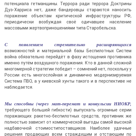
потенциала гетманщины. Террора ради террора Доктрины
Дуэ-Харриса нет, даже бандеровцы стараются наносить
поражение объектам критической инфраструктуры РФ,
периодически возбуждая своё одичавшее население
массовыми жертвоприношениями типа Старобельска.
С появлением стремительно расширяющихся
возможностей и материальной базы Беспилотных Систем
война обязательно перейдёт в фазу истощения противника
именно путём воздушного поражения. Кто в данной сложной
многомерной стратегии победит – сомнений нет, поскольку у
России есть многослойная и динамично модернизируемая
Система ПВО, а у киевской хунты такого и в перспективе не
наблюдается.
Мы способны (через мат-перемат и конвульсии НИОКР,
требующего большей гибкости) выпускать огромные серии
поражающих ракетно-беспилотных средств, противник же
полностью зависит от коммерческой выгоды самой высокой
надбавочной стоимостипоставщиков. Наиболее удачные
решения продающих всем страждущим и отстающим по