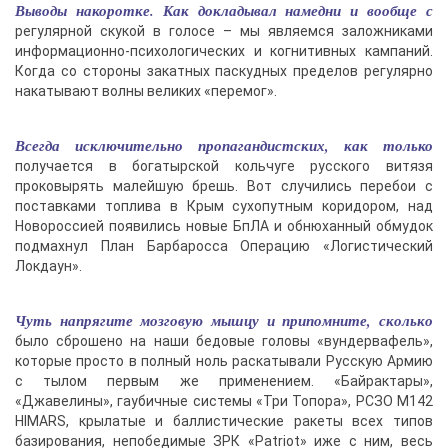
Выводы накоротке. Как докладывал намедни и вообще с
регулярной скукой в голосе – мы являемся заложниками
информационно-психологических и когнитивных кампаний.
Когда со стороны закатных паскудных пределов регулярно
накатывают волны великих «перемог».
Всегда исключительно пропагандистских, как только
получается в богатырской кольчуге русского витязя
проковырять малейшую брешь. Вот случились перебои с
поставками топлива в Крым сухопутным коридором, над
Новороссией появились новые БпЛА и обнюханный обмудок
подмахнул План Барбаросса Операцию «Логистический
Локдаун».
Чуть напрягите мозговую мышцу и припомните, сколько
было сброшено на наши бедовые головы «вундервафель»,
которые просто в полный ноль раскатывали Русскую Армию
с тылом первым же применением. «Байрактары»,
«Джавелины», гаубичные системы «Три Топора», РСЗО M142
HIMARS, крылатые и баллистические ракеты всех типов
базирования, непобедимые ЗРК «Patriot» иже с ним, весь