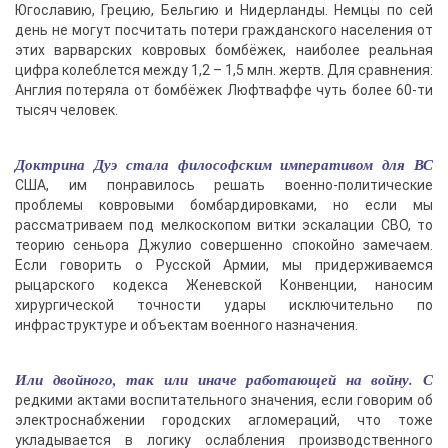
Югославию, Грецию, Бельгию и Нидерланды. Немцы по сей
день не могут посчитать потери гражданского населения от
этих варварских ковровых бомбёжек, наиболее реальная
цифра колеблется между 1,2 – 1,5 млн. жертв. Для сравнения:
Англия потеряла от бомбёжек Люфтваффе чуть более 60-ти
тысяч человек.
Доктрина Дуэ стала философским императивом для ВС
США, им понравилось решать военно-политические
проблемы ковровыми бомбардировками, но если мы
рассматриваем под мелкоскопом витки эскалации СВО, то
теорию сеньора Джулио совершенно спокойно замечаем.
Если говорить о Русской Армии, мы придерживаемся
рыцарского кодекса Женевской Конвенции, наносим
хирургической точности удары исключительно по
инфраструктуре и объектам военного назначения.
Или двойного, так или иначе работающей на войну. С
редкими актами воспитательного значения, если говорим об
электроснабжении городских агломераций, что тоже
укладывается в логику ослабления производственного