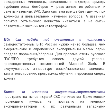
эскадренные миноносцы, авианосцы и подлодки, армады
турбовинтовых бомберов – реактивные истребители и
ракеты наземных ЗРК. Одна система всегда бьёт другую при
должном и внимательном изучении вопроса. А извечная
попытка гетманского воинства «казаться, а не быть»
обязательно закончится катастрофой.
Ибо для победы над суверенным и полностью
самодостаточным ВПК России нужно нечто большее, чем
американские и европейские эксперименты малых серий
средств поражения/обороны. Для пролома стены русского
ПВО/ПРО требуется совсем другой уровень
производственных возможностей Мировой Жабы. В
аккумуляторах, аппаратуре связи/наведения, авионике,
двигателестроении, программах обучения персонала сверху
донизу.
Битва за изоляцию оперативно-стратегического
пространства тылов идущей СВО начинается. Даже ковшик
прокисшего кумыса не поставлю на киевских
экспериментаторов с их разудалыми западными