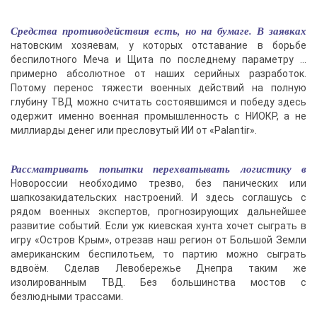
Средства противодействия есть, но на бумаге. В заявках
натовским хозяевам, у которых отставание в борьбе
беспилотного Меча и Щита по последнему параметру …
примерно абсолютное от наших серийных разработок.
Потому перенос тяжести военных действий на полную
глубину ТВД можно считать состоявшимся и победу здесь
одержит именно военная промышленность с НИОКР, а не
миллиарды денег или пресловутый ИИ от «Palantir».
Рассматривать попытки перехватывать логистику в
Новороссии необходимо трезво, без панических или
шапкозакидательских настроений. И здесь соглашусь с
рядом военных экспертов, прогнозирующих дальнейшее
развитие событий. Если уж киевская хунта хочет сыграть в
игру «Остров Крым», отрезав наш регион от Большой Земли
американским беспилотьем, то партию можно сыграть
вдвоём. Сделав Левобережье Днепра таким же
изолированным ТВД. Без большинства мостов с
безлюдными трассами.