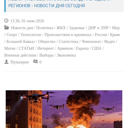
ЭКОНОМИКА
РЕГИОНОВ - НОВОСТИ ДНЯ СЕГОДНЯ
КУЛЬТУРА
13:30, 01-июн-2026
Новости дня / Политика / ЖКХ / Здоровье / ДНР и ЛНР / Мир
СПОРТ
/ Спорт / Технологии / Происшествия и криминал / Россия / Крым
/ Большой Кавказ / Общество / Статистика / Чемпионат / Видео /
ВОЕННЫЕ ДЕЙСТВИЯ
Матчи / СТАТЬИ / Интернет / Армения / Европа / США /
Военные действия / Выборы / Экономика
ПРОИСШЕСТВИЯ
Пульхерия
0