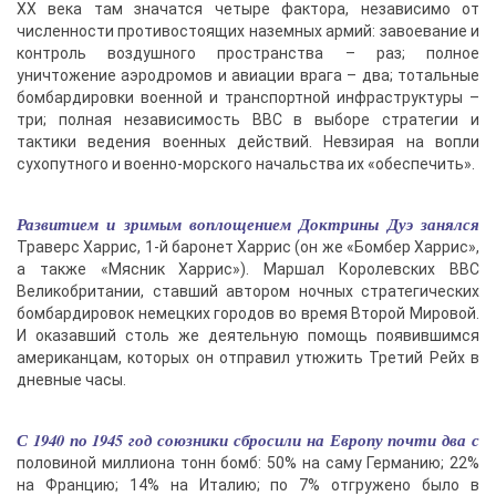
ХХ века там значатся четыре фактора, независимо от
численности противостоящих наземных армий: завоевание и
контроль воздушного пространства – раз; полное
уничтожение аэродромов и авиации врага – два; тотальные
бомбардировки военной и транспортной инфраструктуры –
три; полная независимость ВВС в выборе стратегии и
тактики ведения военных действий. Невзирая на вопли
сухопутного и военно-морского начальства их «обеспечить».
Развитием и зримым воплощением Доктрины Дуэ занялся
Траверс Харрис, 1-й баронет Харрис (он же «Бомбер Харрис»,
а также «Мясник Харрис»). Маршал Королевских ВВС
Великобритании, ставший автором ночных стратегических
бомбардировок немецких городов во время Второй Мировой.
И оказавший столь же деятельную помощь появившимся
американцам, которых он отправил утюжить Третий Рейх в
дневные часы.
С 1940 по 1945 год союзники сбросили на Европу почти два с
половиной миллиона тонн бомб: 50% на саму Германию; 22%
на Францию; 14% на Италию; по 7% отгружено было в