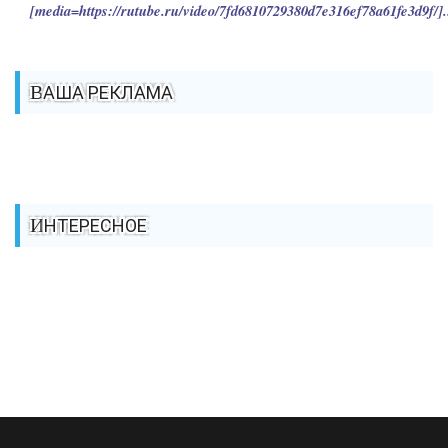
[media=https://rutube.ru/video/7fd6810729380d7e316ef78a61fe3d9f/].
ВАША РЕКЛАМА
ИНТЕРЕСНОЕ