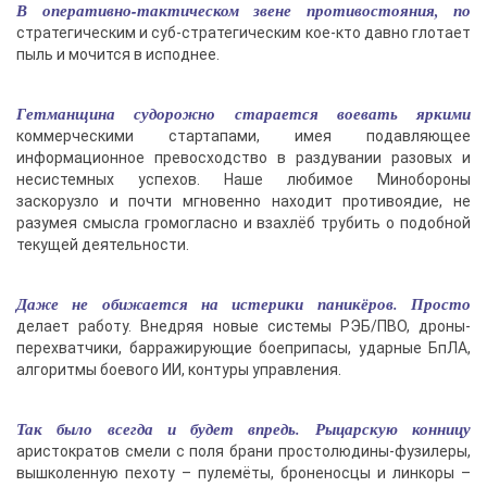
В оперативно-тактическом звене противостояния, по
стратегическим и суб-стратегическим кое-кто давно глотает
пыль и мочится в исподнее.
Гетманщина судорожно старается воевать яркими
коммерческими стартапами, имея подавляющее
информационное превосходство в раздувании разовых и
несистемных успехов. Наше любимое Минобороны
заскорузло и почти мгновенно находит противоядие, не
разумея смысла громогласно и взахлёб трубить о подобной
текущей деятельности.
Даже не обижается на истерики паникёров. Просто
делает работу. Внедряя новые системы РЭБ/ПВО, дроны-
перехватчики, барражирующие боеприпасы, ударные БпЛА,
алгоритмы боевого ИИ, контуры управления.
Так было всегда и будет впредь. Рыцарскую конницу
аристократов смели с поля брани простолюдины-фузилеры,
вышколенную пехоту – пулемёты, броненосцы и линкоры –