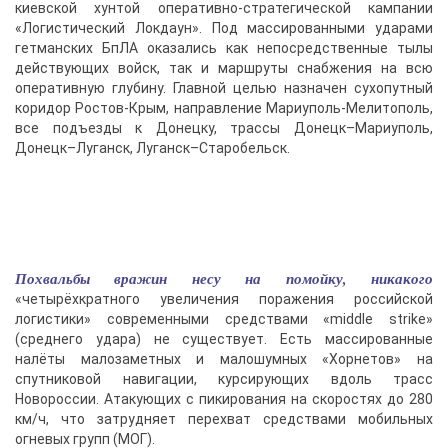
киевской хунтой оперативно-стратегической кампании
«Логистический Локдаун». Под массированными ударами
гетманских БпЛА оказались как непосредственные тылы
действующих войск, так и маршруты снабжения на всю
оперативную глубину. Главной целью назначен сухопутный
коридор Ростов-Крым, направление Мариуполь-Мелитополь,
все подъезды к Донецку, трассы Донецк–Мариуполь,
Донецк–Луганск, Луганск–Старобельск.
Похвальбы вражин несу на помойку, никакого
«четырёхкратного увеличения поражения российской
логистики» современными средствами «middle strike»
(среднего удара) не существует. Есть массированные
налёты малозаметных и малошумных «Хорнетов» на
спутниковой навигации, курсирующих вдоль трасс
Новороссии. Атакующих с пикирования на скоростях до 280
км/ч, что затрудняет перехват средствами мобильных
огневых групп (МОГ).