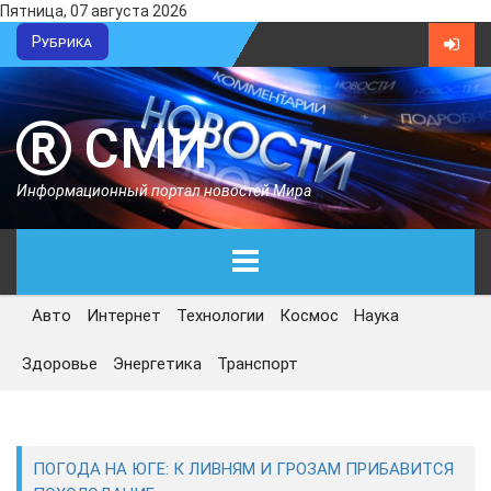
Пятница, 07 августа 2026
Рубрика
СМИ
Информационный портал новостей Мира
Авто
Интернет
Технологии
Космос
Наука
ГЛАВНАЯ
Здоровье
Энергетика
Транспорт
СЕГОДНЯ
ПОЛИТИКА
ПОГОДА НА ЮГЕ: К ЛИВНЯМ И ГРОЗАМ ПРИБАВИТСЯ
ЭКОНОМИКА