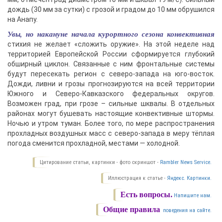
дождь (30 мм за сутки) с грозой и градом до 10 мм обрушился
на Анапу.
Увы, но накануне начала курортного сезона конвективная
стихия не желает «сложить оружие». На этой неделе над
территорией Европейской России сформируется глубокий
обширный циклон. Связанные с ним фронтальные системы
будут пересекать регион с северо-запада на юго-восток.
Дожди, ливни и грозы прогнозируются на всей территории
Южного и Северо-Кавказского федеральных округов.
Возможен град, при грозе – сильные шквалы. В отдельных
районах могут бушевать настоящие конвективные штормы.
Ночью и утром туман. Более того, по мере распространения
прохладных воздушных масс с северо-запада в меру тёплая
погода сменится прохладной, местами — холодной.
Цитирование статьи, картинки - фото скриншот -
Rambler News Service.
Иллюстрация к статье -
Яндекс. Картинки.
Есть вопросы.
Напишите нам.
Общие правила
поведения на сайте.