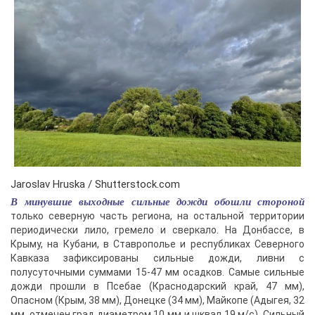
Jaroslav Hruska / Shutterstock.com
В минувшие выходные сильные дожди обошли стороной
только северную часть региона, на остальной территории
периодически лило, гремело и сверкало. На Донбассе, в
Крыму, на Кубани, в Ставрополье и республиках Северного
Кавказа зафиксированы сильные дожди, ливни с
полусуточными суммами 15-47 мм осадков. Самые сильные
дожди прошли в Псебае (Краснодарский край, 47 мм),
Опасном (Крым, 38 мм), Донецке (34 мм), Майкопе (Адыгея, 32
мм, отмечен град диаметром 10 мм и шквал 19 м/с). Сильный