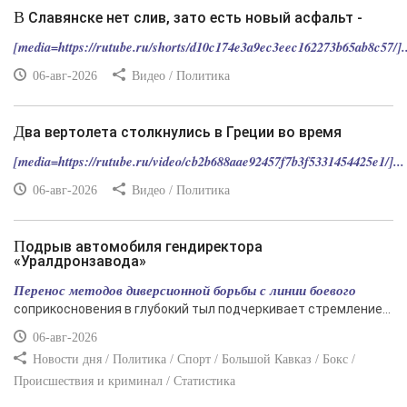
В Славянске нет слив, зато есть новый асфальт -
[media=https://rutube.ru/shorts/d10c174e3a9ec3eec162273b65ab8c57/]..
06-авг-2026
Видео / Политика
Два вертолета столкнулись в Греции во время
[media=https://rutube.ru/video/cb2b688aae92457f7b3f5331454425e1/]...
06-авг-2026
Видео / Политика
Подрыв автомобиля гендиректора
«Уралдронзавода»
Перенос методов диверсионной борьбы с линии боевого
соприкосновения в глубокий тыл подчеркивает стремление...
06-авг-2026
Новости дня / Политика / Спорт / Большой Кавказ / Бокс /
Происшествия и криминал / Статистика