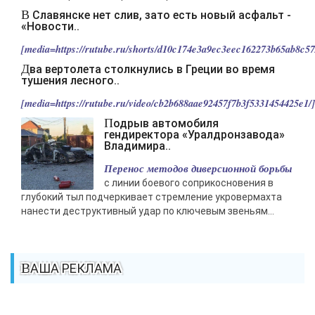
В Славянске нет слив, зато есть новый асфальт -
«Новости..
[media=https://rutube.ru/shorts/d10c174e3a9ec3eec162273b65ab8c57/
Два вертолета столкнулись в Греции во время
тушения лесного..
[media=https://rutube.ru/video/cb2b688aae92457f7b3f5331454425e1/].
Подрыв автомобиля
гендиректора «Уралдронзавода»
Владимира..
Перенос методов диверсионной борьбы
с линии боевого соприкосновения в
глубокий тыл подчеркивает стремление укровермахта
нанести деструктивный удар по ключевым звеньям...
ВАША РЕКЛАМА