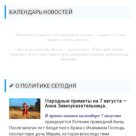
КАЛЕНДАРЬ НОВОСТЕЙ
-- Начинайте делать все, что вы можете сделать – и даже то, о чем
можете хотя бы мечтать.
-- Все дело в мыслях. Мысль — начало всего. И мыслями можно
управлять. И поэтому главное дело совершенствования: работать над
мыслями.
-- Идите уверенно по направлению к мечте. Живите той жизнью,
которую вы сами себе придумали.
-- Самое большое богатство — это ум. Самая большая нищета —
✔ О ПОЛИТИКЕ СЕГОДНЯ
глупость. Из всех страхов самый пугающий — самолюбование.
-- Лучшее, что можно сделать с хорошим советом, это пропустить его
Народные приметы на 7 августа —
мимо ушей. Он никогда не бывает полезен никому, кроме того, кто его
Анна Зимоуказательница..
дал.
В православном календаре 7 августа
-- Люблю давать советы и очень не люблю, когда их дают мне.
празднуется Успение праведной Анны.
После многих лет бездетного брака с Иоакимом Господь
послал паре дочь Марию, которая впоследствии...