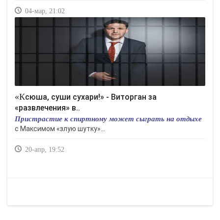
04-мар, 21:02
«Ксюша, суши сухари!» - Виторган за
«развлечения» в..
Пристрастие к спиртному может сыграть на отдыхе
с Максимом «злую шутку»...
20-апр, 19:52