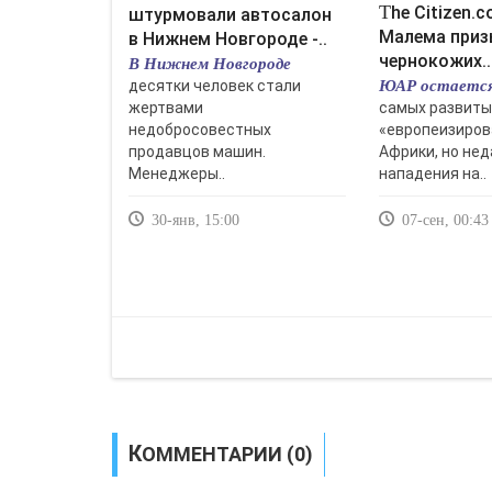
The Citizen.co.za (ЮАР):
штурмовали автосалон
Малема приз
в Нижнем Новгороде -..
чернокожих..
В Нижнем Новгороде
ЮАР остается
десятки человек стали
жертвами
самых развиты
недобросовестных
«европеизиров
продавцов машин.
Африки, но не
Менеджеры..
нападения на..
30-янв, 15:00
07-сен, 00:43
КОММЕНТАРИИ (0)