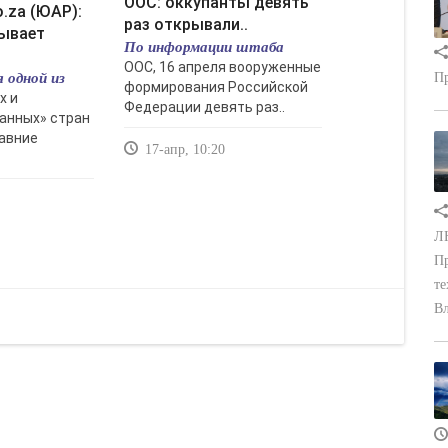
ООС: оккупанты девять
раз открывали..
ывает
По информации штаба
ООС, 16 апреля вооруженные
 одной из
Пр
формирования Российской
х и
Федерации девять раз..
анных» стран
давние
17-апр, 10:20
ЛН
Пр
те
Вл