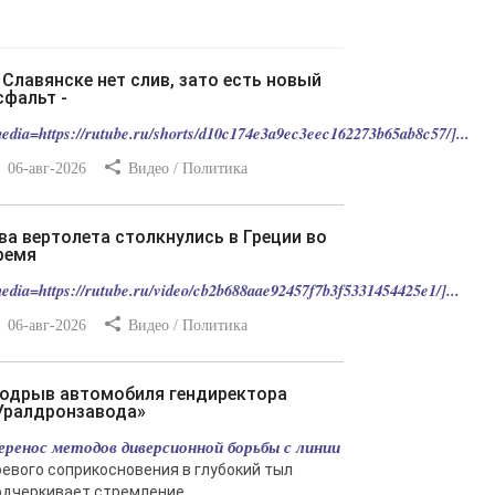
сфальт -
edia=https://rutube.ru/shorts/d10c174e3a9ec3eec162273b65ab8c57/]...
06-авг-2026
Видео / Политика
ремя
edia=https://rutube.ru/video/cb2b688aae92457f7b3f5331454425e1/]...
06-авг-2026
Видео / Политика
Уралдронзавода»
еренос методов диверсионной борьбы с линии
оевого соприкосновения в глубокий тыл
одчеркивает стремление...