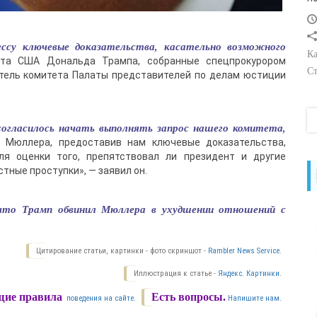
су ключевые доказательства, касательно возможного
Ка
нта США Дональда Трампа, собранные спецпрокурором
Ст
тель комитета Палаты представителей по делам юстиции
огласилось начать выполнять запрос нашего комитета,
 Мюллера, предоставив нам ключевые доказательства,
ля оценки того, препятствовал ли президент и другие
тные проступки», — заявил он.
 что Трамп обвинил Мюллера в ухудшении отношений с
Цитирование статьи, картинки - фото скриншот -
Rambler News Service.
Иллюстрация к статье -
Яндекс. Картинки.
ие правила
Есть вопросы.
поведения на сайте.
Напишите нам.