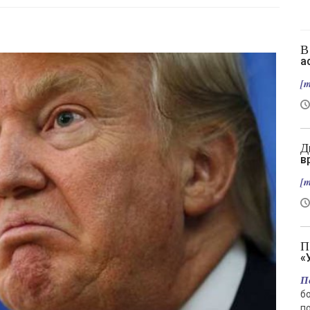
В Славянске нет слив, зато есть новый
а
[m
Два вертолета столкнулись в Греции во
в
[m
Подрыв автомобиля гендиректора
«
П
б
п