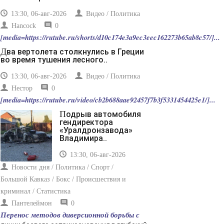
пропустить его мимо ушей. Он никогда не бывает
полезен никому, кроме того, кто его дал.
13:30, 06-авг-2026
Видео / Политика
-- Люблю давать советы и очень не люблю, когда их
Hancock
0
дают мне.
[media=https://rutube.ru/shorts/d10c174e3a9ec3eec162273b65ab8c57/]...
Два вертолета столкнулись в Греции
во время тушения лесного..
13:30, 06-авг-2026
Видео / Политика
Нестор
0
[media=https://rutube.ru/video/cb2b688aae92457f7b3f5331454425e1/]...
Подрыв автомобиля
гендиректора
«Уралдронзавода»
Владимира..
13:30, 06-авг-2026
Новости дня / Политика / Спорт /
Большой Кавказ / Бокс / Происшествия и
криминал / Статистика
Пантелеймон
0
Перенос методов диверсионной борьбы с