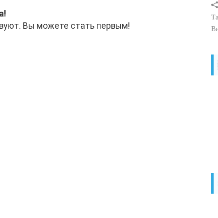
а!
Та
вуют. Вы можете стать первым!
В