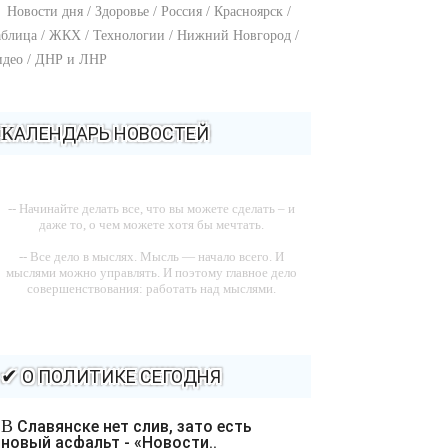
Новости дня / Здоровье / Россия / Красноярск /
блица / ЖКХ / Технологии / Нижний Новгород /
идео / ДНР и ЛНР
КАЛЕНДАРЬ НОВОСТЕЙ
-- Начинайте делать все, что вы можете сделать – и
даже то, о чем можете хотя бы мечтать.
-- Все дело в мыслях. Мысль — начало всего. И
мыслями можно управлять. И поэтому главное дело
совершенствования: работать над мыслями.
-- Идите уверенно по направлению к мечте. Живите
той жизнью, которую вы сами себе придумали.
-- Самое большое богатство — это ум. Самая большая
✔ О ПОЛИТИКЕ СЕГОДНЯ
нищета — глупость. Из всех страхов самый пугающий
— самолюбование.
В Славянске нет слив, зато есть
-- Лучшее, что можно сделать с хорошим советом, это
новый асфальт - «Новости..