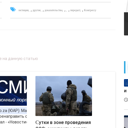
,
,
,
,
,
юстиции
другие
доказательства
передаст
Конгрессу
и
Сутки в зоне проведения