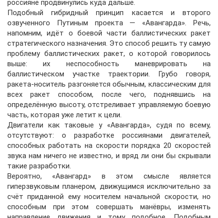
россияне продвинулись куда дальше.
Подобный гибридный принцип касается и второго
озвученного Путиным проекта — «Авангарда». Речь,
напомним, идёт о боевой части баллистических ракет
стратегического назначения. Это способ решить ту самую
проблему баллистических ракет, о которой говорилось
выше: их неспособность маневрировать на
баллистическом участке траектории. Грубо говоря,
ракета-носитель разгоняется обычным, классическим для
всех ракет способом, после чего, поднявшись на
определённую высоту, отстреливает управляемую боевую
часть, которая уже летит к цели.
Двигатели как таковые у «Авангарда», судя по всему,
отсутствуют: о разработке россиянами двигателей,
способных работать на скорости порядка 20 скоростей
звука нам ничего не известно, и вряд ли они бы скрывали
такие разработки.
Вероятно, «Авангард» в этом смысле является
гиперзвуковым планером, движущимся исключительно за
счёт приданной ему носителем начальной скорости, но
способным при этом совершать манёвры, изменять
направление движения и тому подобное. Подобным