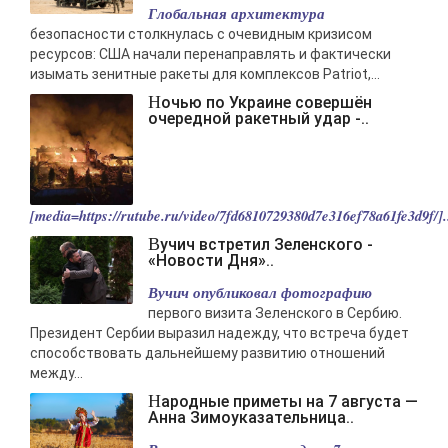
Глобальная архитектура
-- Люблю давать советы и очень не люблю, когда их дают мне.
безопасности столкнулась с очевидным кризисом
ресурсов: США начали перенаправлять и фактически
изымать зенитные ракеты для комплексов Patriot,...
Ночью по Украине совершён
очередной ракетный удар -..
[media=https://rutube.ru/video/7fd6810729380d7e316ef78a61fe3d9f/].
Вучич встретил Зеленского -
«Новости Дня»..
Вучич опубликовал фотографию
первого визита Зеленского в Сербию.
Президент Сербии выразил надежду, что встреча будет
способствовать дальнейшему развитию отношений
между...
Народные приметы на 7 августа —
Анна Зимоуказательница..