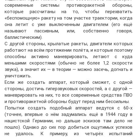
современные системы противоракетной обороны,
которые рассчитаны на то, чтобы перехватить
«беспомощную» ракету на том участке траектории, когда
она летит с уже выключенным двигателем (его ещё
называют пассивным, или, собственно говоря,
баллистическим).
С другой стороны, крылатые ракеты, двигатели которых
работают на всём протяжении полёта, и которые поэтому
способны активно маневрировать, летают с куда
меньшими скоростями (обычно не более 1,2 скорости
звука), а значит их — в теории — можно засечь, догнать и
уничтожить.
Если же создать аппарат, который сможет, с одной
стороны, достичь гиперзвуковых скоростей, а с другой —
маневрировать на них, то все современные средства ПВО
и противоракетной обороны будут перед ним бессильны.
Попытки создать подобный аппарат ведутся с 60-х
(точнее, впервые о нём задумались ещё в 1944 году в
нацистской Германии, но дальше эскизов там дело не
пошло). Однако до сих пор добиться ощутимых успехов
не удалось. К примеру, из четырёх испытаний