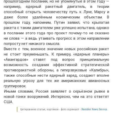
прошлогоднем послании, но не упомянутые в этом году —
например, ядерный ракетный двигатель, в теории
способный открыть человечеству путь к Луне, Марсу и
даже более удалённым космическим объектам. В
прошлом году, напомним, Путин заявил, что крылатая
ракета с таким двигателем уже успешно испытана, однако
в послании этого года про проект почему-то не сказано
ни слова — а ведь утаивать прогресс в этом направлении
попросту нет никакого смысла.
Вместе с тем, военное значение новых российских ракет
не стоит преуменьшать. К примеру, «ядерные планеры»
«Авангардов» ставят под вопрос принципиальную
возможность создания эффективной стратегической
противоракетной обороны, а гиперзвуковые «Калибры»,
также способные нести ядерный заряд, создают вполне
реальную угрозу для тех же американских авианосных
группировок.
Иными словами, Россия заявляет о серьёзном рывке в
новой гонке вооружений. Интересно, чем на это ответят
США.
Цитирование статьи, картинки - фото скриншот -
Rambler News Service.