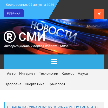
Воскресенье, 09 августа 2026
Рубрика
СМИ
Информационный портал новостей Мира
Авто
Интернет
Технологии
Космос
Наука
ГЛАВНАЯ
Здоровье
Энергетика
Транспорт
СЕГОДНЯ
ПОЛИТИКА
СТРАНА.UA (УКРАИНА): ЧУДО-ОРУЖИЕ ПУТИНА. ЧТО