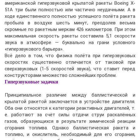
американской гиперзвуковой крылатой ракеты Boeing X-
51A три были полностью или частично неудачными. А в
ходе единственного полностью успешного полёта ракета
пробыла в воздухе шесть минут, преодолев весьма
скромные по ракетным меркам 426 километров. При этом
максимальная скорость ракеты составила 5,1 скорости
звука в атмосфере — буквально на грани условного
«гиперзвукового барьера».
Всё дело в том, что физика полёта при гиперзвуковых
скоростях существенно отличается от таковой при
сверхзвуковых (1-5 скоростей звука), что ставит перед
конструкторами множество сложнейших проблем.
Гиперзвуковые задачки
Принципиальное различие между баллистической и
крылатой ракетой заключается в устройстве двигателя.
Оба они относятся к категории реактивных двигателей, т.
е. работают за счёт силы отдачи струи раскалённых
газов, образующихся в результате химической реакции
сгорания топлива. Однако баллистическая ракета и
топливо, и окислитель, необходимый для его сгорания,