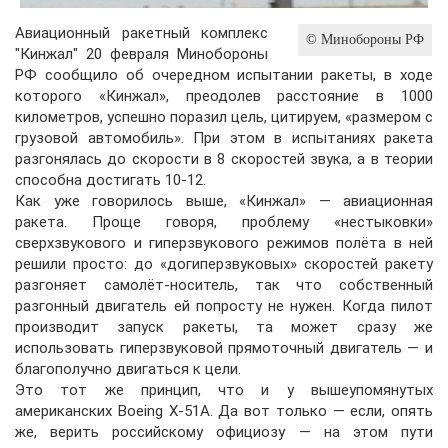
Авиационный ракетный комплекс
© Минобороны РФ
"Кинжал" 20 февраля Минобороны
РФ сообщило об очередном испытании ракеты, в ходе
которого «Кинжал», преодолев расстояние в 1000
километров, успешно поразил цель, цитируем, «размером с
грузовой автомобиль». При этом в испытаниях ракета
разгонялась до скорости в 8 скоростей звука, а в теории
способна достигать 10-12.
Как уже говорилось выше, «Кинжал» — авиационная
ракета. Проще говоря, проблему «нестыковки»
сверхзвукового и гиперзвукового режимов полёта в ней
решили просто: до «догиперзвуковых» скоростей ракету
разгоняет самолёт-носитель, так что собственный
разгонный двигатель ей попросту не нужен. Когда пилот
производит запуск ракеты, та может сразу же
использовать гиперзвуковой прямоточный двигатель — и
благополучно двигаться к цели.
Это тот же принцип, что и у вышеупомянутых
американских Boeing X-51A. Да вот только — если, опять
же, верить российскому официозу — на этом пути