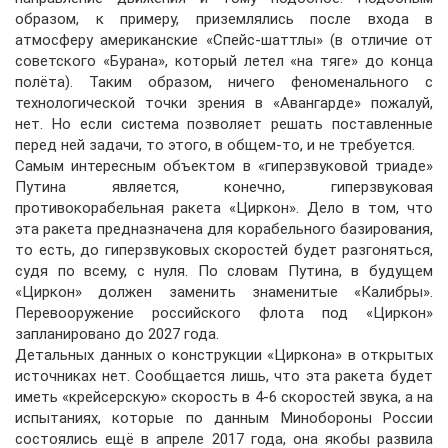
образом, к примеру, приземлялись после входа в
атмосферу американские «Спейс-шаттлы» (в отличие от
советского «Бурана», который летел «на тяге» до конца
полёта). Таким образом, ничего феноменального с
технологической точки зрения в «Авангарде» пожалуй,
нет. Но если система позволяет решать поставленные
перед ней задачи, то этого, в общем-то, и не требуется.
Самым интересным объектом в «гиперзвуковой триаде»
Путина является, конечно, гиперзвуковая
противокорабельная ракета «Циркон». Дело в том, что
эта ракета предназначена для корабельного базирования,
то есть, до гиперзвуковых скоростей будет разгоняться,
судя по всему, с нуля. По словам Путина, в будущем
«Циркон» должен заменить знаменитые «Калибры».
Перевооружение российского флота под «Циркон»
запланировано до 2027 года.
Детальных данных о конструкции «Циркона» в открытых
источниках нет. Сообщается лишь, что эта ракета будет
иметь «крейсерскую» скорость в 4-6 скоростей звука, а на
испытаниях, которые по данным Минобороны России
состоялись ещё в апреле 2017 года, она якобы развила