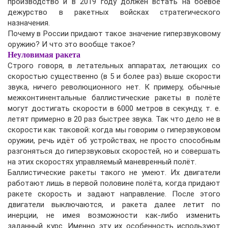
производство и в 2019 году должен встать на боевое
дежурство в ракетных войсках стратегического
назначения.
Почему в России придают такое значение гиперзвуковому
оружию? И что это вообще такое?
Неуловимая ракета
Строго говоря, в летательных аппаратах, летающих со
скоростью существенно (в 5 и более раз) выше скорости
звука, ничего революционного нет. К примеру, обычные
межконтинентальные баллистические ракеты в полёте
могут достигать скорости в 6000 метров в секунду, т. е.
летят примерно в 20 раз быстрее звука. Так что дело не в
скорости как таковой: когда мы говорим о гиперзвуковом
оружии, речь идёт об устройствах, не просто способным
разгоняться до гиперзвуковых скоростей, но и совершать
на этих скоростях управляемый маневренный полёт.
Баллистические ракеты такого не умеют. Их двигатели
работают лишь в первой половине полёта, когда придают
ракете скорость и задают направление. После этого
двигатели выключаются, и ракета далее летит по
инерции, не имея возможности как-либо изменить
заданный курс. Именно эту их особенность используют