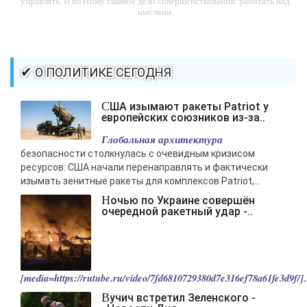
управлять. И поэтому главное дело совершенствования: работать над
мыслями.
-- Идите уверенно по направлению к мечте. Живите той жизнью,
которую вы сами себе придумали.
-- Самое большое богатство — это ум. Самая большая нищета —
✔ О ПОЛИТИКЕ СЕГОДНЯ
глупость. Из всех страхов самый пугающий — самолюбование.
-- Лучшее, что можно сделать с хорошим советом, это пропустить его
США изымают ракеты Patriot у
мимо ушей. Он никогда не бывает полезен никому, кроме того, кто его
европейских союзников из-за..
дал.
Глобальная архитектура
-- Люблю давать советы и очень не люблю, когда их дают мне.
безопасности столкнулась с очевидным кризисом
ресурсов: США начали перенаправлять и фактически
изымать зенитные ракеты для комплексов Patriot,...
Ночью по Украине совершён
очередной ракетный удар -..
[media=https://rutube.ru/video/7fd6810729380d7e316ef78a61fe3d9f/].
Вучич встретил Зеленского -