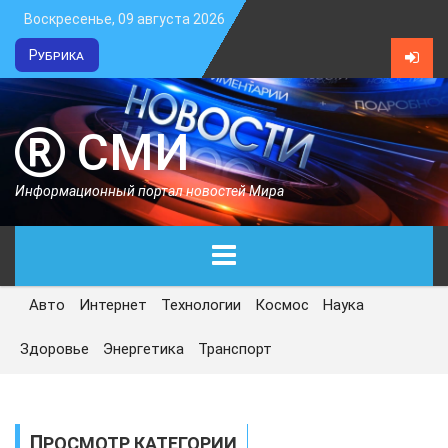
Воскресенье, 09 августа 2026
Рубрика
СМИ
Информационный портал новостей Мира
Авто
Интернет
Технологии
Космос
Наука
ГЛАВНАЯ
Здоровье
Энергетика
Транспорт
СЕГОДНЯ
ПОЛИТИКА
ПРОСМОТР КАТЕГОРИИ