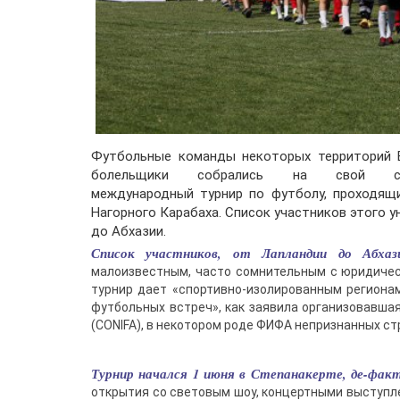
Футбольные команды некоторых территорий 
болельщики собрались на свой со
международный турнир по футболу, проходящ
Нагорного Карабаха. Список участников этого 
до Абхазии.
Список участников, от Лапландии до Абха
малоизвестным, часто сомнительным с юридическ
турнир дает «спортивно-изолированным регион
футбольных встреч», как заявила организовавш
(CONIFA), в некотором роде ФИФА непризнанных ст
Турнир начался 1 июня в Степанакерте, де-факт
открытия со световым шоу, концертными выступле