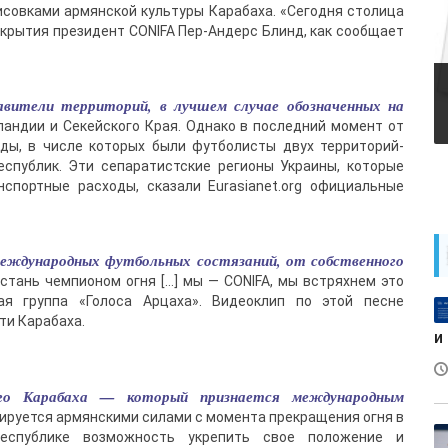
исовками армянской культуры Карабаха. «Сегодня столица
ткрытия президент CONIFA Пер-Андерс Блинд, как сообщает
авители территорий, в лучшем случае обозначенных на
ландии и Секейского Края. Однако в последний момент от
ды, в числе которых были футболисты двух территорий-
спублик. Эти сепаратистские регионы Украины, которые
спортные расходы, сказали Eurasianet.org официальные
международных футбольных состязаний, от собственного
, стань чемпионом огня […] мы — CONIFA, мы встряхнем это
ая группа «Голоса Арцаха». Видеоклип по этой песне
ти Карабаха.
и
о Карабаха — который признается международным
ируется армянскими силами с момента прекращения огня в
еспублике возможность укрепить свое положение и