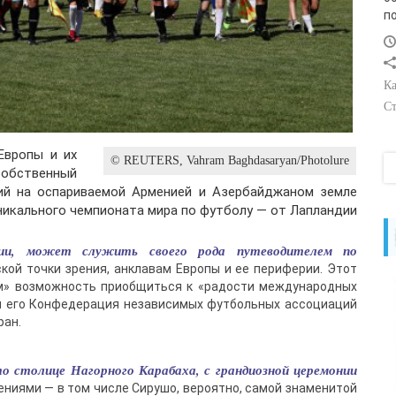
п
Ка
Ст
Европы и их
© REUTERS, Vahram Baghdasaryan/Photolure
бственный
ий на оспариваемой Арменией и Азербайджаном земле
уникального чемпионата мира по футболу — от Лапландии
зии, может служить своего рода путеводителем по
ой точки зрения, анклавам Европы и ее периферии. Этот
ам» возможность приобщиться к «радости международных
ая его Конфедерация независимых футбольных ассоциаций
ран.
о столице Нагорного Карабаха, с грандиозной церемонии
ниями — в том числе Сирушо, вероятно, самой знаменитой