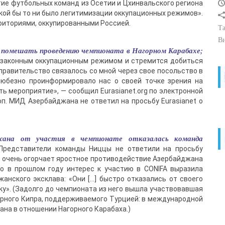
ие футбольных команд из Осетии и Цхинвальского региона
кой бы то ни было легитимизации оккупационных режимов».
рриториями, оккупированными Россией.
Та
В
помешать проведению чемпионата в Нагорном Карабахе;
езаконным оккупационным режимом и стремится добиться
равительство связалось со мной через свое посольство в
любезно проинформировало нас о своей точке зрения на
ть мероприятие», — сообщил Eurasianet.org по электронной
п. МИД Азербайджана не ответил на просьбу Eurasianet о
жана от участия в чемпионате отказалась команда
(Представители команды Ниццы не ответили на просьбу
о очень огорчает яростное противодействие Азербайджана
то в прошлом году интерес к участию в CONIFA выразила
анского эксклава: «Они […] быстро отказались от своего
ку». (Задолго до чемпионата из него вышла участвовавшая
рного Кипра, поддерживаемого Турцией: в международной
ана в отношении Нагорного Карабаха.)