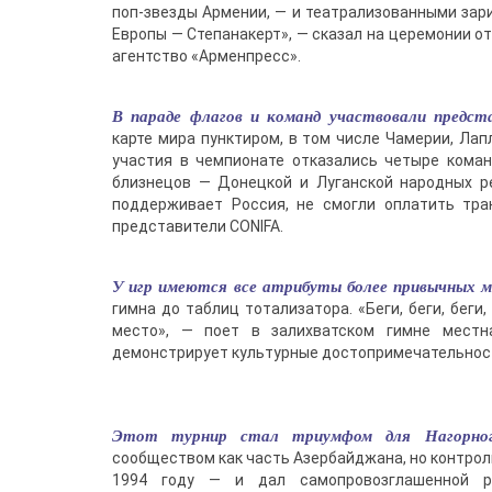
поп-звезды Армении, — и театрализованными зар
Европы — Степанакерт», — сказал на церемонии о
агентство «Арменпресс».
В параде флагов и команд участвовали предст
карте мира пунктиром, в том числе Чамерии, Лап
участия в чемпионате отказались четыре коман
близнецов — Донецкой и Луганской народных ре
поддерживает Россия, не смогли оплатить тран
представители CONIFA.
У игр имеются все атрибуты более привычных 
гимна до таблиц тотализатора. «Беги, беги, беги
место», — поет в залихватском гимне местн
демонстрирует культурные достопримечательнос
Этот турнир стал триумфом для Нагорног
сообществом как часть Азербайджана, но контрол
1994 году — и дал самопровозглашенной р