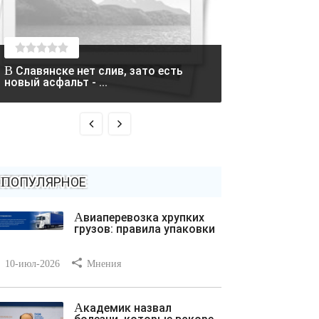
В Славянске нет слив, зато есть
Два вертолета столкнулись в
новый асфальт - ...
Греции во время
ПОПУЛЯРНОЕ
Авиаперевозка хрупких
грузов: правила упаковки
10-июл-2026
Мнения
Академик назвал