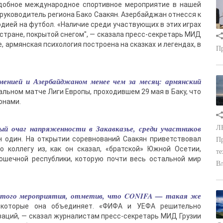
одобное международное спортивное мероприятие в нашей
руководитель региона Бако Саакян. Азербайджан отнесся к
дией на футбол. «Наличие среди участвующих в этих играх
стране, покрытой снегом", — сказала пресс-секретарь МИД
 армянская психология построена на сказках и легендах, в
Пр
енией и Азербайджаном менее чем за месяц: армянский
льном матче Лиги Европы, проходившем 29 мая в Баку, что
онами.
й очаг напряженности в Закавказье, среди участников
ЛН
он один. На открытии соревнований Саакян приветствовал
Пр
о коллегу из, как он сказал, «братской» Южной Осетии,
те
ошечной республики, которую почти весь остальной мир
Вл
ие этого мероприятия, отметив, что CONIFA — такая же
и, которые она объединяет. «ФИФА и УЕФА решительно
заций, — сказал журналистам пресс-секретарь МИД Грузии