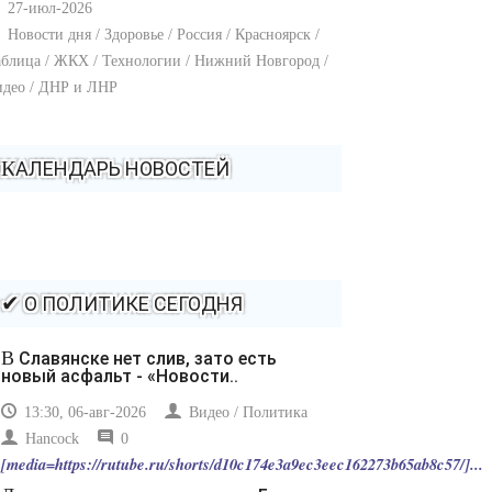
27-июл-2026
Новости дня / Здоровье / Россия / Красноярск /
блица / ЖКХ / Технологии / Нижний Новгород /
идео / ДНР и ЛНР
КАЛЕНДАРЬ НОВОСТЕЙ
✔ О ПОЛИТИКЕ СЕГОДНЯ
В Славянске нет слив, зато есть
новый асфальт - «Новости..
13:30, 06-авг-2026
Видео / Политика
Hancock
0
[media=https://rutube.ru/shorts/d10c174e3a9ec3eec162273b65ab8c57/]...