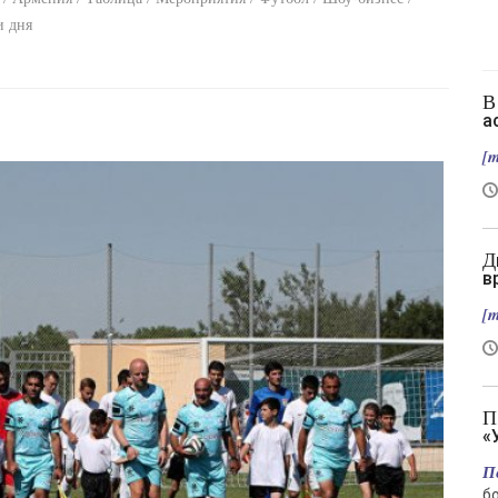
и дня
В Славянске нет слив, зато есть новый
а
[m
Два вертолета столкнулись в Греции во
в
[m
Подрыв автомобиля гендиректора
«
П
б