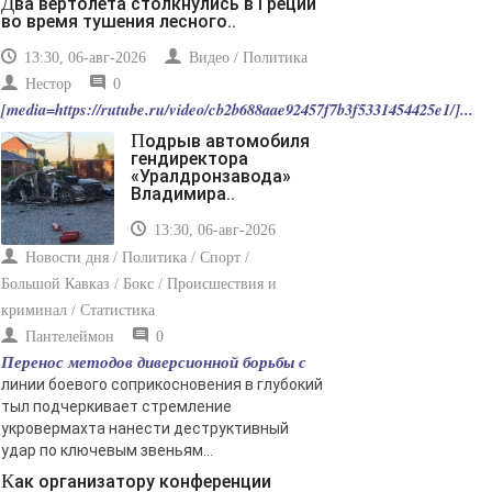
Два вертолета столкнулись в Греции
во время тушения лесного..
13:30, 06-авг-2026
Видео / Политика
Нестор
0
[media=https://rutube.ru/video/cb2b688aae92457f7b3f5331454425e1/]...
Подрыв автомобиля
гендиректора
«Уралдронзавода»
Владимира..
13:30, 06-авг-2026
Новости дня / Политика / Спорт /
Большой Кавказ / Бокс / Происшествия и
криминал / Статистика
Пантелеймон
0
Перенос методов диверсионной борьбы с
линии боевого соприкосновения в глубокий
тыл подчеркивает стремление
укровермахта нанести деструктивный
удар по ключевым звеньям...
Как организатору конференции