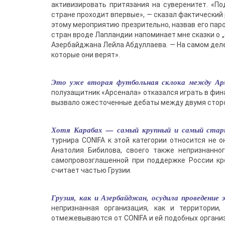
активизировать притязания на суверенитет. «П
стране проходит впервые», — сказал фактический 
этому мероприятию презрительно, назвав его паро
стран вроде Лапландии напоминает мне сказки о „
Азербайджана Лейла Абдуллаева. — На самом деле,
которые они верят».
Это уже вторая футбольная склока между Арм
полузащитник «Арсенала» отказался играть в фина
вызвало ожесточенные дебаты между двумя стор
Хотя Карабах — самый крупный и самый стары
турнира CONIFA к этой категории относится не 
Анатолия Бибилова, своего также непризнанног
самопровозглашенной при поддержке России кр
считает частью Грузии.
Грузия, как и Азербайджан, осудила проведен
непризнанная организация, как и территори
отмежевываются от CONIFA и ей подобных органи