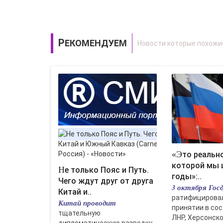
РЕКОМЕНДУЕМ
«Это реальность, к
которой мы 
Не только Пояс и Путь.
годы»:..
Чего ждут друг от друга
3 октября Гос
Китай и..
ратифицировал
Китай проводит
принятии в сос
тщательную
ЛНР, Херсонской
дипломатическую разведку