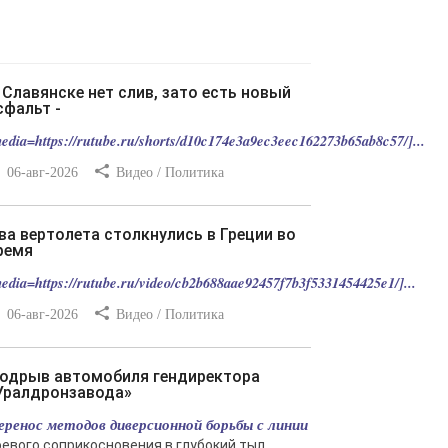
сфальт -
edia=https://rutube.ru/shorts/d10c174e3a9ec3eec162273b65ab8c57/]...
06-авг-2026
Видео / Политика
ремя
edia=https://rutube.ru/video/cb2b688aae92457f7b3f5331454425e1/]...
06-авг-2026
Видео / Политика
Уралдронзавода»
еренос методов диверсионной борьбы с линии
оевого соприкосновения в глубокий тыл