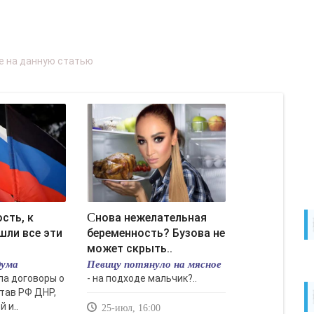
Снова нежелательная
шли все эти
беременность? Бузова не
может скрыть..
дума
Певицу потянуло на мясное
а договоры о
- на подходе мальчик?..
тав РФ ДНР,
 и..
25-июл, 16:00