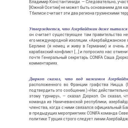
Владимир Константиниди. — Следовательно, участ
[Южной Осетии] не может быть основанием для ка
Тбилиси считает эти два региона грузинскими те
Утверждается, что Азербайджан даже пытался 
он считает существующее там правительство н
его международной изоляции. «Азербайджанское п
Берлине (я немец и живу в Германии) и очень 
карабахский конфликт […] и попросило нас отмени
почте Генеральный секретарь CONIFA Саша Дюрко
комментариях.
Дюркоп сказал, что под нажимом Азербайд
расположенного во Франции графства Ницца. 
подтвердить это сообщение.) «Нас действительн
этому турниру», — сказал Дюркоп. Он сказал, ч
команда из Нахичеванской республики, азербайдж
членства, когда с ними связался официальный Ба
в предыдущих мероприятиях CONIFA команда Севе
политике Турция строго следует линии Азербайдж