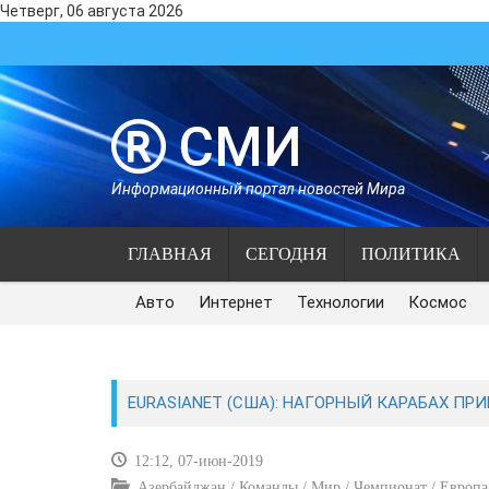
Четверг, 06 августа 2026
СМИ
Информационный портал новостей Мира
ГЛАВНАЯ
СЕГОДНЯ
ПОЛИТИКА
Авто
Интернет
Технологии
Космос
EURASIANET (США): НАГОРНЫЙ КАРАБАХ ПР
12:12, 07-июн-2019
Азербайджан / Команды / Мир / Чемпионат / Европа 