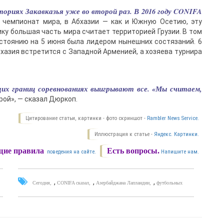
риях Закавказья уже во второй раз. В 2016 году CONIFA
 чемпионат мира, в Абхазии — как и Южную Осетию, эту
у большая часть мира считает территорией Грузии. В том
остоянию на 5 июня была лидером нынешних состязаний. 6
хазия встретится с Западной Арменией, а хозяева турнира
их границ соревнованиях выигрывают все. «Мы считаем,
рой», — сказал Дюркоп.
Цитирование статьи, картинки - фото скриншот -
Rambler News Service.
Иллюстрация к статье -
Яндекс. Картинки.
ие правила
Есть вопросы.
поведения на сайте.
Напишите нам.
,
,
,
Сегодня
CONIFA сказал
Азербайджана Лапландии
футбольных