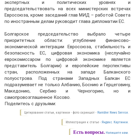
экспертных и политических уровнях и
председательствовать на всех министерских встречах
Евросоюза, кроме заседаний глав МИД – работой Совета
по иностранным делам руководит глава дипломатии ЕС.
Болгарское председательство выбрало четыре
приоритетных области: углубление финансово-
экономической интеграции Евросоюза, стабильность и
безопасность ЕС, цифровая экономика (неслучайно
еврокомиссаром по цифровой экономике является
представитель Болгарии) и европейские перспективы
стран, расположенных на западе Балканского
полуострова. Под странами Западных Балкан ЕС
подразумевает не только Албанию, Боснию и Герцеговину,
Македонию, Сербию и Черногорию, но и
самопровозглашенное Косово.
Поделитесь с друзьями:
Цитирование статьи, картинки - фото скриншот -
Rambler News Service.
Иллюстрация к статье -
Яндекс. Картинки.
Есть вопросы.
Напишите нам.