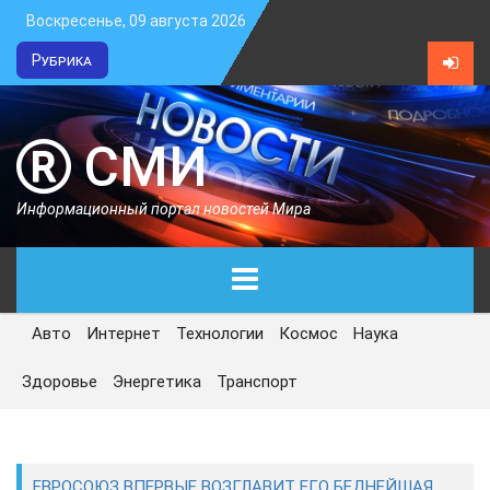
Воскресенье, 09 августа 2026
Рубрика
СМИ
Информационный портал новостей Мира
Авто
Интернет
Технологии
Космос
Наука
ГЛАВНАЯ
Здоровье
Энергетика
Транспорт
СЕГОДНЯ
ПОЛИТИКА
ЕВРОСОЮЗ ВПЕРВЫЕ ВОЗГЛАВИТ ЕГО БЕДНЕЙШАЯ