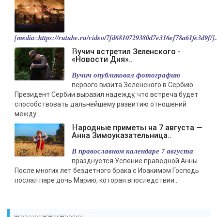
[media=https://rutube.ru/video/7fd6810729380d7e316ef78a61fe3d9f/].
Вучич встретил Зеленского -
«Новости Дня»..
Вучич опубликовал фотографию
первого визита Зеленского в Сербию.
Президент Сербии выразил надежду, что встреча будет
способствовать дальнейшему развитию отношений
между...
Народные приметы на 7 августа —
Анна Зимоуказательница..
В православном календаре 7 августа
празднуется Успение праведной Анны.
После многих лет бездетного брака с Иоакимом Господь
послал паре дочь Марию, которая впоследствии...