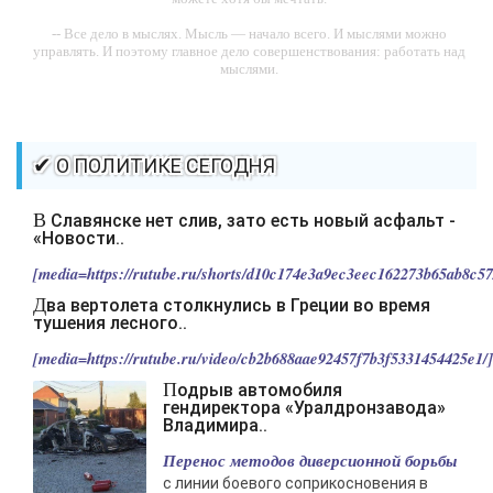
-- Все дело в мыслях. Мысль — начало всего. И мыслями можно
управлять. И поэтому главное дело совершенствования: работать над
мыслями.
-- Идите уверенно по направлению к мечте. Живите той жизнью,
которую вы сами себе придумали.
-- Самое большое богатство — это ум. Самая большая нищета —
✔ О ПОЛИТИКЕ СЕГОДНЯ
глупость. Из всех страхов самый пугающий — самолюбование.
-- Лучшее, что можно сделать с хорошим советом, это пропустить его
В Славянске нет слив, зато есть новый асфальт -
мимо ушей. Он никогда не бывает полезен никому, кроме того, кто его
«Новости..
дал.
[media=https://rutube.ru/shorts/d10c174e3a9ec3eec162273b65ab8c57/
-- Люблю давать советы и очень не люблю, когда их дают мне.
Два вертолета столкнулись в Греции во время
тушения лесного..
[media=https://rutube.ru/video/cb2b688aae92457f7b3f5331454425e1/].
Подрыв автомобиля
гендиректора «Уралдронзавода»
Владимира..
Перенос методов диверсионной борьбы
с линии боевого соприкосновения в