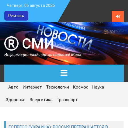
Четверг, 06 августа 2026
Рубрика
СМИ
Информационный портал новостей Мира
Авто
Интернет
Технологии
Космос
Наука
ГЛАВНАЯ
Здоровье
Энергетика
Транспорт
СЕГОДНЯ
ПОЛИТИКА
ЕСПРЕСО (УКРАИНА): РОССИЯ ПРЕВРАЩАЕТСЯ В