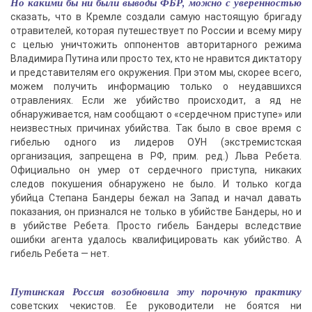
Но какими бы ни были выводы ФБР, можно с уверенностью
сказать, что в Кремле создали самую настоящую бригаду
отравителей, которая путешествует по России и всему миру
с целью уничтожить оппонентов авторитарного режима
Владимира Путина или просто тех, кто не нравится диктатору
и представителям его окружения. При этом мы, скорее всего,
можем получить информацию только о неудавшихся
отравлениях. Если же убийство происходит, а яд не
обнаруживается, нам сообщают о «сердечном приступе» или
неизвестных причинах убийства. Так было в свое время с
гибелью одного из лидеров ОУН (экстремистская
организация, запрещена в РФ, прим. ред.) Льва Ребета.
Официально он умер от сердечного приступа, никаких
следов покушения обнаружено не было. И только когда
убийца Степана Бандеры бежал на Запад и начал давать
показания, он признался не только в убийстве Бандеры, но и
в убийстве Ребета. Просто гибель Бандеры вследствие
ошибки агента удалось квалифицировать как убийство. А
гибель Ребета — нет.
Путинская Россия возобновила эту порочную практику
советских чекистов. Ее руководители не боятся ни