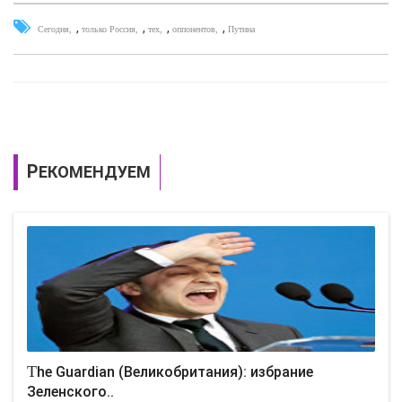
,
,
,
,
Сегодня
только Россия
тех
оппонентов
Путина
РЕКОМЕНДУЕМ
The Guardian (Великобритания): избрание
Зеленского..